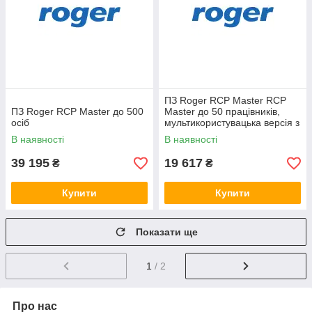
ПЗ Roger RCP Master RCP
ПЗ Roger RCP Master до 500
Master до 50 працівників,
осіб
мультикористувацька версія з
ліцензією на 3 робочі місця
В наявності
В наявності
39 195
19 617
₴
₴
Купити
Купити
Показати ще
1
/ 2
Про нас