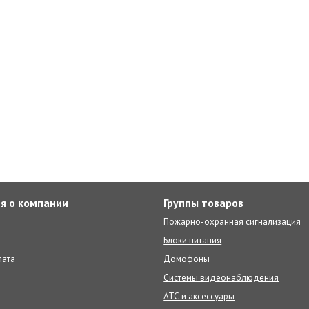
я о компании
Группы товаров
Пожарно-охранная сигнализация
Блоки питания
лата
Домофоны
Системы видеонаблюдения
АТС и аксессуары