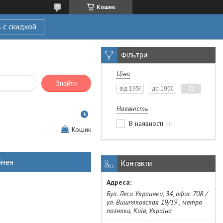
Кошик
 с скидкой
Фільтри
Ціна
Знайти
Наявність
В наявності
1
Кошик
бмен
Контакти
Бул. Леси Украинки, 34, офис 708 /
ул. Вишняковская 19/19 , метро
позняки, Київ, Україна