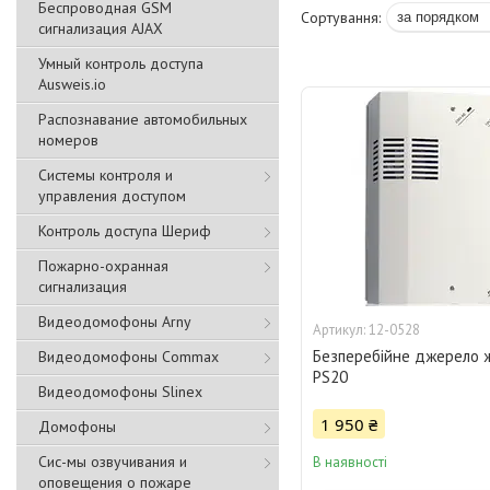
Беспроводная GSM
сигнализация АJAX
Умный контроль доступа
Ausweis.io
Распознавание автомобильных
номеров
Системы контроля и
управления доступом
Контроль доступа Шериф
Пожарно-охранная
сигнализация
Видеодомофоны Arny
12-0528
Безперебійне джерело 
Видеодомофоны Commax
PS20
Видеодомофоны Slinex
1 950 ₴
Домофоны
Сис-мы озвучивания и
В наявності
оповещения о пожаре