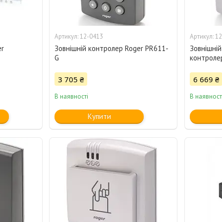
12-0413
12
er
Зовнішній контролер Roger PR611-
Зовнішні
G
контроле
3 705 ₴
6 669 ₴
В наявності
В наявност
Купити