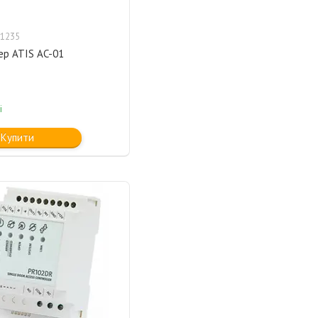
1235
ер ATIS AC-01
і
Купити