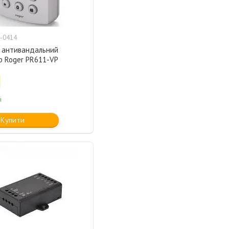
-0414
й антивандальний
р Roger PR611-VP
і
Купити