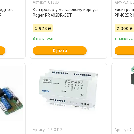
C1109
C
 одного
Контролер у металевому корпусі
Електрон
R
Roger PR402DR-SET
PR402DR 
5 928 ₴
2 000 ₴
В наявності
В наявност
Купити
12-0412
C