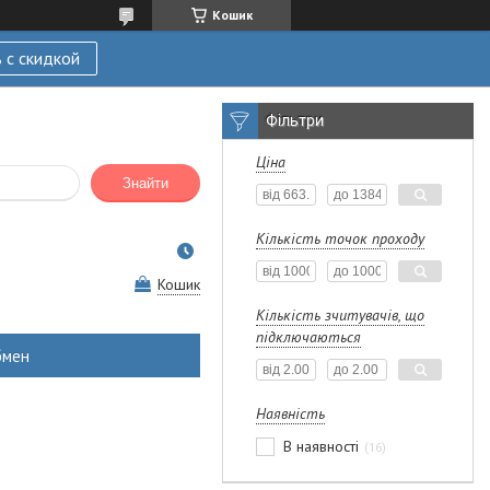
Кошик
 с скидкой
Фільтри
Ціна
Знайти
Кількість точок проходу
Кошик
Кількість зчитувачів, що
підключаються
бмен
Наявність
В наявності
16