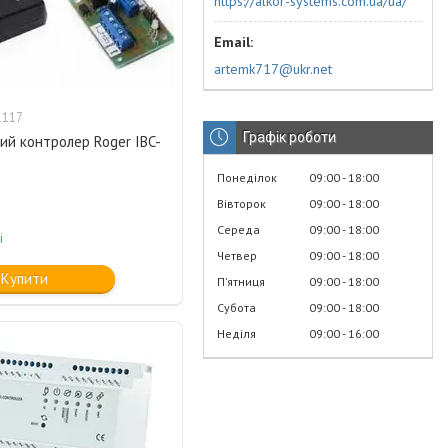
https://alkor-systems.com.ua/ua/
artemk717@ukr.net
1117
Графік роботи
ий контролер Roger IBC-
Понеділок
09:00
18:00
Вівторок
09:00
18:00
Середа
09:00
18:00
і
Четвер
09:00
18:00
Купити
Пʼятниця
09:00
18:00
Субота
09:00
18:00
Неділя
09:00
16:00