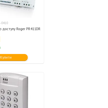
-0410
р доступу Roger PR411DR
і
Купити