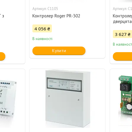
C1105
C
 з
Контролер Roger PR-302
Контроле
дверцята
4 056 ₴
3 627 ₴
В наявності
В наявност
Купити