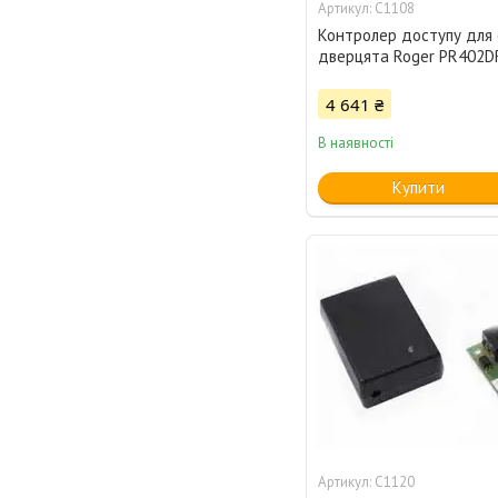
C1108
Контролер доступу для
дверцята Roger PR402D
4 641 ₴
В наявності
Купити
C1120