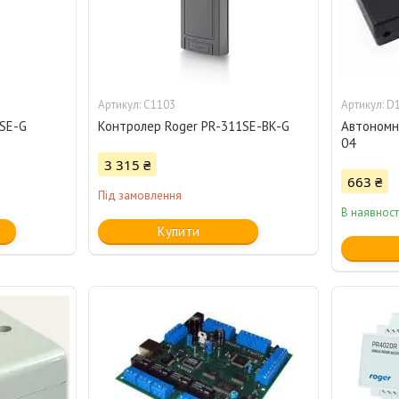
C1103
D
1SE-G
Контролер Roger PR-311SE-BK-G
Автономн
04
3 315 ₴
663 ₴
Під замовлення
В наявност
Купити