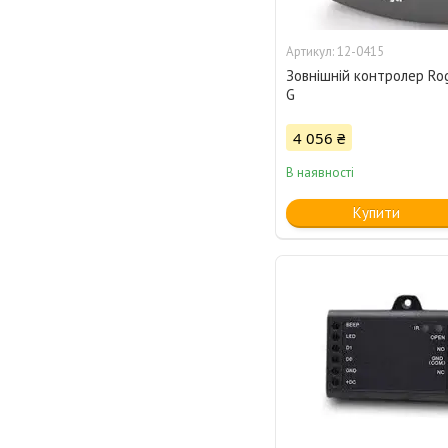
12-0415
Зовнішній контролер Ro
G
4 056 ₴
В наявності
Купити