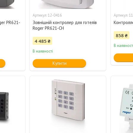
12-0416
11
ger PR621-
Зовнішній контролер для готелів
Контролл
Roger PR621-СН
858 ₴
4 485 ₴
В наявност
В наявності
Купити