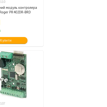
1110
ний модуль контролера
Roger PR402DR-BRD
і
Купити
1107