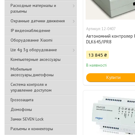
Расходные материалы и
разъемы
Охранные датчики движения
12-0407
IP видеонаблюдение
Автономний контролер 
Оборудование Xiaomi
DLK645/IPR8
Lte 4g 3g оборудование
13 845 ₴
Компьютерные аксессуары
В наявності
Мобильные
аксессуары,диктофоны
Купити
Система контроля и
управление доступом
Грозозащита
Домофоны
Замки SEVEN Lock
Разъемы и коннекторы