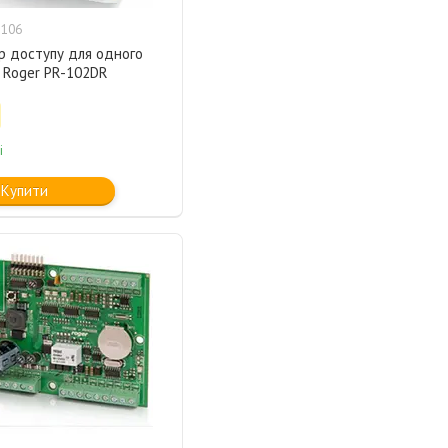
1106
р доступу для одного
 Roger PR-102DR
і
Купити