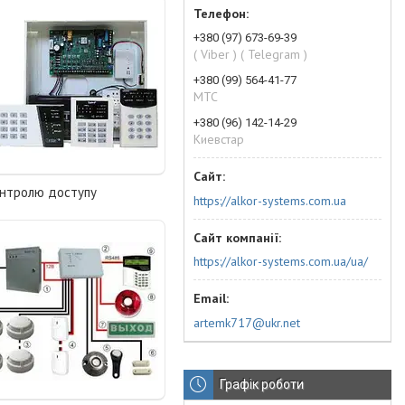
+380 (97) 673-69-39
( Viber ) ( Telegram )
+380 (99) 564-41-77
МТС
+380 (96) 142-14-29
Киевстар
онтролю доступу
https://alkor-systems.com.ua
https://alkor-systems.com.ua/ua/
artemk717@ukr.net
Графік роботи