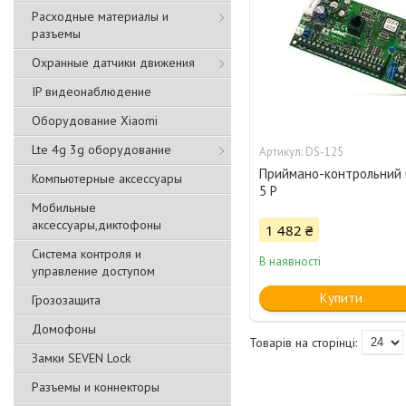
Расходные материалы и
разъемы
Охранные датчики движения
IP видеонаблюдение
Оборудование Xiaomi
Lte 4g 3g оборудование
DS-125
Приймано-контрольний 
Компьютерные аксессуары
5 P
Мобильные
аксессуары,диктофоны
1 482 ₴
Система контроля и
В наявності
управление доступом
Купити
Грозозащита
Домофоны
Замки SEVEN Lock
Разъемы и коннекторы