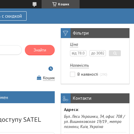
Кошик
 с скидкой
Фільтри
Ціна
Знайти
Наявність
В наявності
290
Кошик
бмен
Контакти
Бул. Леси Украинки, 34, офис 708 /
доступу SATEL
ул. Вишняковская 19/19 , метро
позняки, Київ, Україна