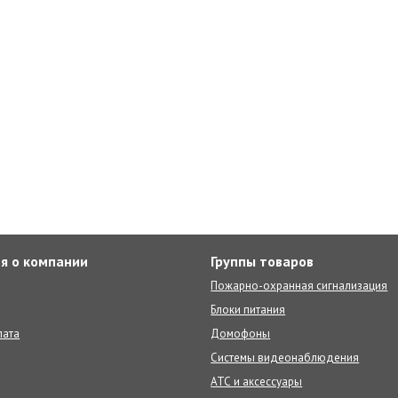
я о компании
Группы товаров
Пожарно-охранная сигнализация
Блоки питания
лата
Домофоны
Системы видеонаблюдения
АТС и аксессуары