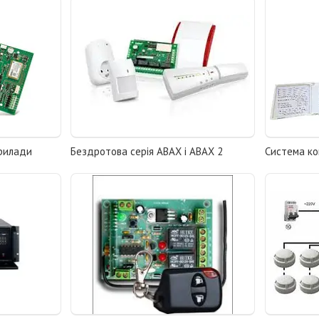
прилади
Бездротова серія ABAX і ABAX 2
Система к