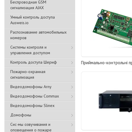
Беспроводная GSM
сигнализация АJAX
Умный контроль доступа
Ausweis.io
Распознавание автомобильных
номеров
Системы контроля и
управления доступом
Контроль доступа Шериф
Приймально-контрольні 
Пожарно-охранная
сигнализация
Видеодомофоны Arny
Видеодомофоны Commax
Видеодомофоны Slinex
Домофоны
Сис-мы озвучивания и
оповещения о пожаре