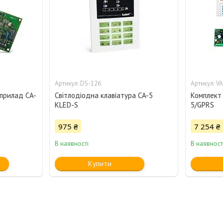
DS-126
VA
прилад CA-
Світлодіодна клавіатура CA-5
Комплект 
KLED-S
5/GPRS
975 ₴
7 254 ₴
В наявності
В наявност
Купити