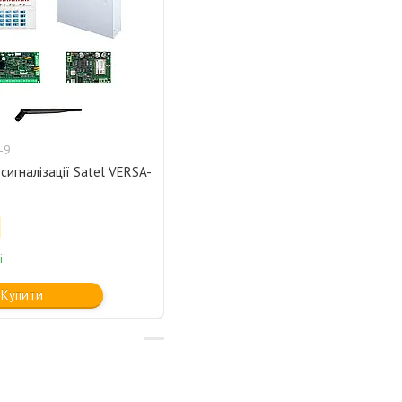
-9
сигналізації Satel VERSA-
і
Купити