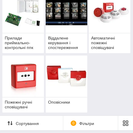
оборудования, а также других устройств противопожарной
защиты
.
Прилади
Віддалене
Автоматичні
приймально-
керування і
пожежні
контрольні ппк
спостереження
сповіщувачі
Пожежні ручні
Оповісники
сповіщувачі
Сортування
0
Фільтри