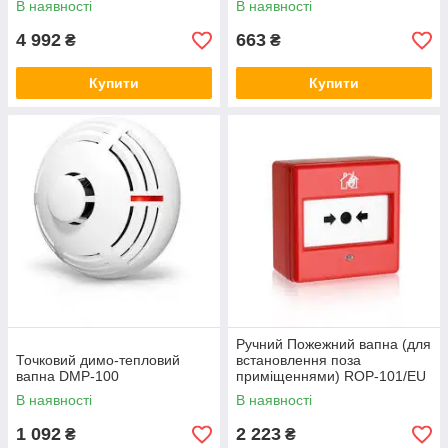
В наявності
В наявності
4 992
663
₴
₴
Купити
Купити
Ручний Пожежний вапна (для
Точковий димо-тепловий
встановлення поза
вапна DMP-100
приміщеннями) ROP-101/EU
В наявності
В наявності
1 092
2 223
₴
₴