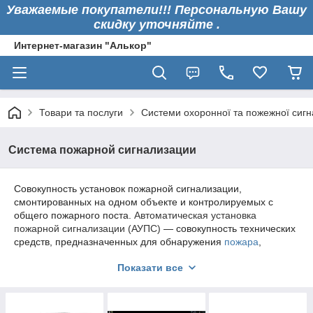
Уважаемые покупатели!!! Персональную Вашу
скидку уточняйте .
Интернет-магазин "Алькор"
Товари та послуги
Системи охоронної та пожежної сигн
Система пожарной сигнализации
Совокупность установок пожарной сигнализации,
смонтированных на одном объекте и контролируемых с
общего пожарного поста.
Автоматическая установка
пожарной сигнализации (АУПС)
— совокупность технических
средств, предназначенных для обнаружения
пожара
,
обработки, передачи в заданном виде извещения о пожаре,
Показати все
специальной информации и (или) выдачи команд на
включение автоматических установок
пожаротушения
и
включение исполнительных установок,
систем
противодымной защиты
, технологического и инженерного