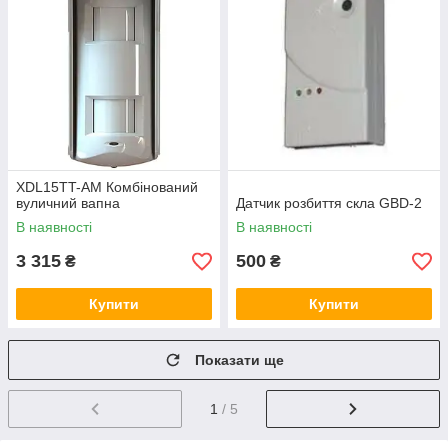
XDL15TT-AM Комбінований
вуличний вапна
Датчик розбиття скла GBD-2
В наявності
В наявності
3 315
500
₴
₴
Купити
Купити
Показати ще
1
/ 5