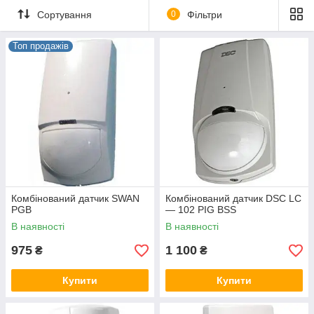
Сортування
0
Фільтри
Топ продажів
Комбінований датчик SWAN
Комбінований датчик DSC LC
PGB
— 102 PIG BSS
В наявності
В наявності
975
1 100
₴
₴
Купити
Купити