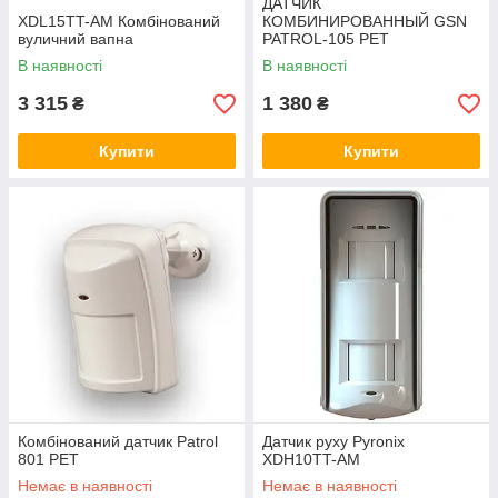
ДАТЧИК
XDL15TT-AM Комбінований
КОМБИНИРОВАННЫЙ GSN
вуличний вапна
PATROL-105 PET
В наявності
В наявності
3 315
1 380
₴
₴
Купити
Купити
Комбінований датчик Patrol
Датчик руху Pyronix
801 PET
XDH10TT-AM
Немає в наявності
Немає в наявності