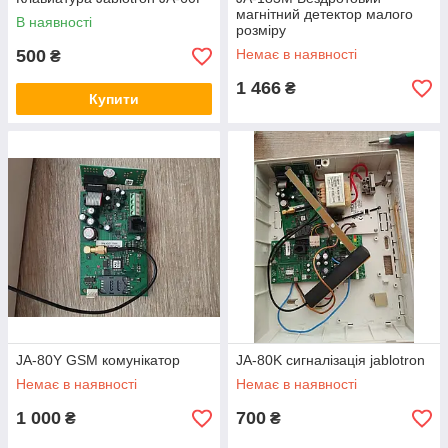
магнітний детектор малого
В наявності
розміру
500
Немає в наявності
₴
1 466
₴
Купити
JA-80Y GSM комунікатор
JA-80K сигналізація jablotron
Немає в наявності
Немає в наявності
1 000
700
₴
₴