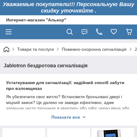
Уважаемые покупатели!!! Персональную Вашу
скидку уточняйте .
Интернет-магазин "Алькор"
Товари та послуги
Пожежно-охоронна сигналізація
J
Jablotron бездротова сигналізація
Устаткування для сигналізації: надійний спосіб забути
про взломщиках
Як убезпечити своє житло? Встановити броньовані двері і
міцний замок? Це далеко не завжди ефективно, адже
зломщик часто проникає в квартиру або офіс через вікна або
дах. Набагато раціональніше купити охоронну сигналізацію і
Показати все
бути спокійним на рахунок збереження свого майна.
Як підібрати охоронну сигналізацію?
У нашому Інтернет-магазині «Алькор» досвідчені фахівці