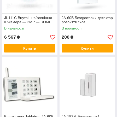
JI-111C Внутрішня/зовнішня
JA-60B Бездротовий детектор
IP-камера — 2MP — DOME
розбиття скла
В наявності
В наявності
6 567
200
₴
₴
Купити
Купити
Клавиатура Jablotron JA-60F
JA-183M Бездротовий