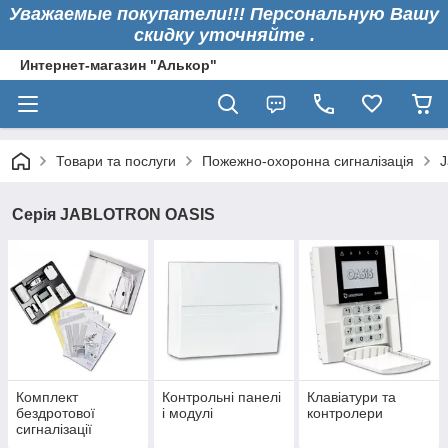
Уважаемые покупатели!!! Персональную Вашу
скидку уточняйте .
Интернет-магазин "Алькор"
Товари та послуги
Пожежно-охоронна сигналізація
J
Серія JABLOTRON OASIS
Комплект
Контрольні панелі
Клавіатури та
бездротової
і модулі
контролери
сигналізації
(предпрограммир