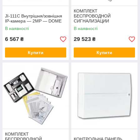
КОМПЛЕКТ
JI-111C Внутрішня/зовнішня
БЕСПРОВОДНОЙ
IP-камера — 2MP — DOME
СИГНАЛИЗАЦИИ
JABLOTRON JK-82 OASIS
В наявності
В наявності
GSM
6 567
29 523
₴
₴
Купити
Купити
КОМПЛЕКТ
БЕСПРОВОДНОЙ
КОНТРОЛЬНА ПАНЕЛЬ