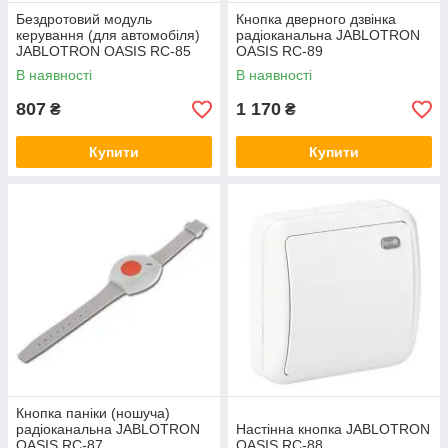
Бездротовий модуль
Кнопка дверного дзвінка
керування (для автомобіля)
радіоканальна JABLOTRON
JABLOTRON OASIS RC-85
OASIS RC-89
В наявності
В наявності
807
1 170
₴
₴
Купити
Купити
Кнопка паніки (ношуча)
радіоканальна JABLOTRON
Настінна кнопка JABLOTRON
OASIS RC-87
OASIS RC-88