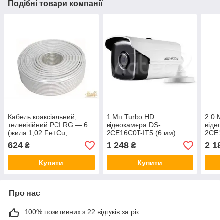
Подібні товари компанії
Кабель коаксіальний,
1 Мп Turbo HD
2.0 
телевізійний PCI RG — 6
відеокамера DS-
віде
(жила 1,02 Fe+Cu;
2CE16C0T-IT5 (6 мм)
2CE1
обплетення 48x0,12 мм
624
1 248
2 1
₴
₴
Al; фольга Al) 100 м.
Купити
Купити
Про нас
100% позитивних з 22 відгуків за рік