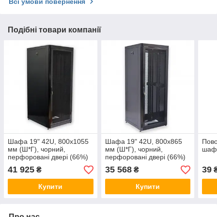
Всі умови повернення
Подібні товари компанії
Шафа 19" 42U, 800х1055
Шафа 19" 42U, 800х865
Пово
мм (Ш*Г), чорний,
мм (Ш*Г), чорний,
шаф
перфоровані двері (66%)
перфоровані двері (66%)
41 925
35 568
39
₴
₴
Купити
Купити
Про нас