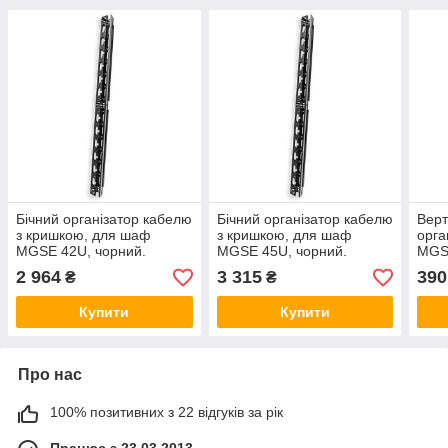
Бічний організатор кабелю
Бічний організатор кабелю
Верт
з кришкою, для шаф
з кришкою, для шаф
орга
MGSE 42U, чорний.
MGSE 45U, чорний.
MGS
2 964
3 315
390
₴
₴
Купити
Купити
Про нас
100% позитивних з 22 відгуків за рік