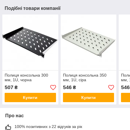
Подібні товари компанії
Полиця консольна 300
Полиця консольна 350
Поли
мм, 1U, чорна
мм, 1U, сіра
мм, 
507
546
546
₴
₴
Купити
Купити
Про нас
100% позитивних з 22 відгуків за рік