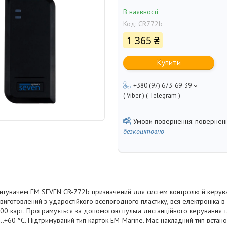
В наявності
Код:
CR772b
1 365 ₴
Купити
+380 (97) 673-69-39
( Viber ) ( Telegram )
поверненн
безкоштовно
читувачем EM SEVEN CR-772b призначений для систем контролю й керув
виготовлений з ударостійкого всепогодного пластику, вся електроніка в 
000 карт. Програмується за допомогою пульта дистанційного керування та
.+60 °C. Підтримуваний тип карток EM-Marine. Має накладний тип встанов