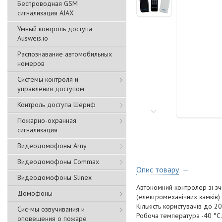
Беспроводная GSM
сигнализация АJAX
Умный контроль доступа
Ausweis.io
Распознавание автомобильных
номеров
Системы контроля и
управления доступом
Контроль доступа Шериф
Пожарно-охранная
сигнализация
Видеодомофоны Arny
Видеодомофоны Commax
Опис товару
Видеодомофоны Slinex
Автономний контролер зі з
Домофоны
(електромеханічних замків) 
Кількість користувачів до 2
Сис-мы озвучивания и
Робоча температура -40 °C..
оповещения о пожаре