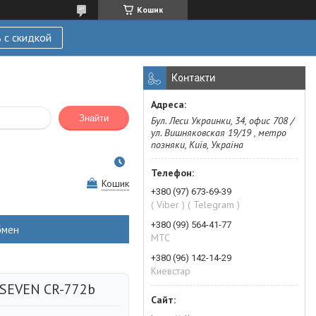
Кошик
 с скидкой
Контакти
Знайти
Бул. Леси Украинки, 34, офис 708 /
ул. Вишняковская 19/19 , метро
позняки, Київ, Україна
Кошик
+380 (97) 673-69-39
( Viber ) ( Telegram )
+380 (99) 564-41-77
бмен
МТС
+380 (96) 142-14-29
Киевстар
 SEVEN CR-772b