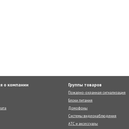
я о компании
Группы товаров
Пожарно-охранная сигнализация
Блоки питания
лата
Домофоны
Системы видеонаблюдения
АТС и аксессуары