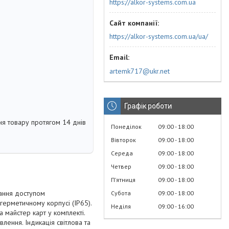
https://alkor-systems.com.ua
https://alkor-systems.com.ua/ua/
artemk717@ukr.net
Графік роботи
я товару протягом 14 днів
Понеділок
09:00
18:00
Вівторок
09:00
18:00
Середа
09:00
18:00
Четвер
09:00
18:00
Пʼятниця
09:00
18:00
ання доступом
Субота
09:00
18:00
герметичному корпусі (IP65).
Неділя
09:00
16:00
 майстер карт у комплекті.
лення. Індикація світлова та