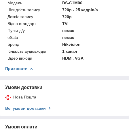
Модель
DS-C1M06
Швидкість запису
720p - 25 кадрів/с
Дозвіл запису
720p
Відео стандарт
TVI
Пульт д/у
немає
eSata
немає
Бренд
Hikvision
Кількість аудіовходів
1 канал
Відео виходи
HDMI, VGA
Приховати
Умови доставки
Нова Пошта
Всі умови доставки
Умови оплати