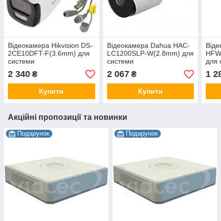
Відеокамера Hikvision DS-
Відеокамера Dahua HAC-
Віде
2CE10DFT-F(3.6mm) для
LC1200SLP-W(2.8mm) для
HFW
системи
системи
для 
відеоспостереження
відеоспостереження
віде
2 340
2 067
1 2
₴
₴
Купити
Купити
Акційні пропозиції та новинки
Подарунок
Подарунок