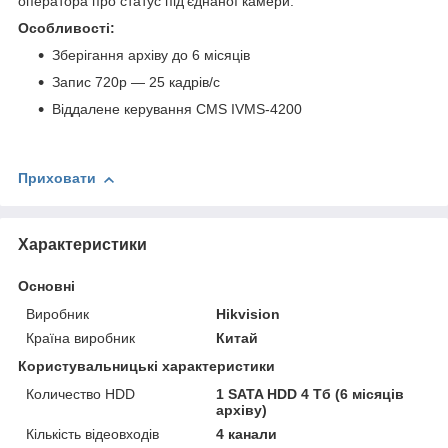
оператора про статус під'єднаної камери.
Особливості:
Зберігання архіву до 6 місяців
Запис 720р — 25 кадрів/с
Віддалене керування CMS IVMS-4200
Приховати
Характеристики
Основні
Виробник
Hikvision
Країна виробник
Китай
Користувальницькі характеристики
Количество HDD
1 SATA HDD 4 Тб (6 місяців
архіву)
Кількість відеовходів
4 канали