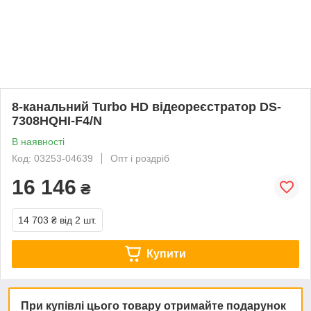
8-канальний Turbo HD відеореєстратор DS-
7308HQHI-F4/N
В наявності
Код: 03253-04639
Опт і роздріб
16 146
₴
14 703 ₴
від 2 шт.
Купити
При купівлі цього товару отримайте подарунок