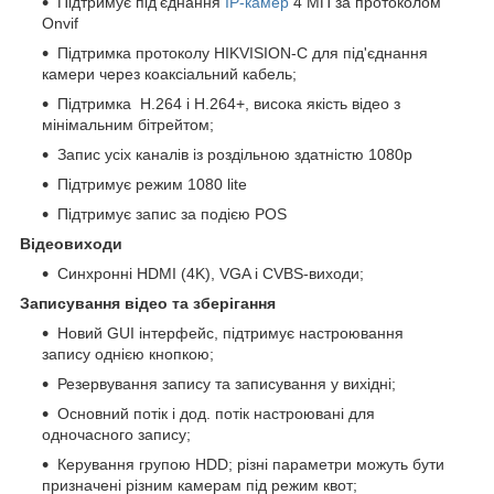
Підтримує під'єднання
IP-камер
4 МП за протоколом
Onvif
Підтримка протоколу HIKVISION-C для під'єднання
камери через коаксіальний кабель;
Підтримка H.264 і H.264+, висока якість відео з
мінімальним бітрейтом;
Запис усіх каналів із роздільною здатністю 1080р
Підтримує режим 1080 lite
Підтримує запис за подією POS
Відеовиходи
Синхронні HDMI (4K), VGA і CVBS-виходи;
Записування відео та зберігання
Новий GUI інтерфейс, підтримує настроювання
запису однією кнопкою;
Резервування запису та записування у вихідні;
Основний потік і дод. потік настроювані для
одночасного запису;
Керування групою HDD; різні параметри можуть бути
призначені різним камерам під режим квот;