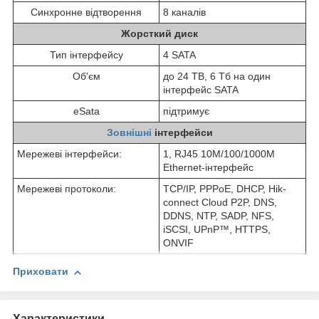
Синхронне відтворення
8 каналів
Жорсткий диск
Тип інтерфейсу
4 SATA
Об'єм
до 24 TB, 6 Тб на один
інтерфейс SATA
eSata
підтримує
Зовнішні
інтерфейси
Мережеві інтерфейси:
1, RJ45 10M/100/1000M
Ethernet-інтерфейс
Мережеві протоколи:
TCP/IP, PPPoE, DHCP, Hik-
connect Cloud P2P, DNS,
DDNS, NTP, SADP, NFS,
iSCSI, UPnP™, HTTPS,
ONVIF
Приховати
Характеристики