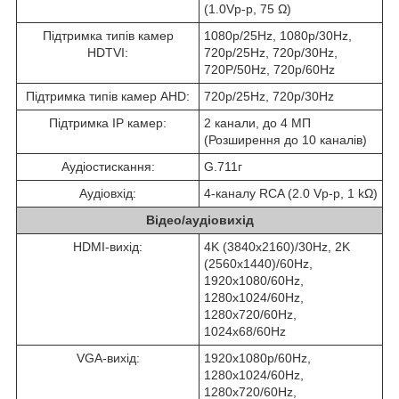
(1.0Vp-p, 75 Ω)
Підтримка типів камер
1080p/25Hz, 1080p/30Hz,
HDTVI:
720p/25Hz, 720p/30Hz,
720P/50Hz, 720p/60Hz
Підтримка типів камер AHD:
720p/25Hz, 720p/30Hz
Підтримка IP камер:
2 канали, до 4 МП
(Розширення до 10 каналів)
Аудіостискання:
G.711г
Аудіовхід:
4-каналу RCA (2.0 Vp-p, 1 kΩ)
Відео/аудіовихід
HDMI-вихід:
4K (3840х2160)/30Hz, 2K
(2560х1440)/60Hz,
1920х1080/60Hz,
1280х1024/60Hz,
1280х720/60Hz,
1024х68/60Hz
VGA-вихід:
1920х1080р/60Hz,
1280х1024/60Hz,
1280х720/60Hz,