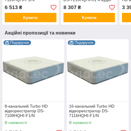
6 513
8 307
3 3
₴
₴
Купити
Купити
Акційні пропозиції та новинки
Подарунок
Подарунок
8-канальний Turbo HD
16-канальний Turbo HD
відеореєстратор DS-
відеореєстратор DS-
7108HQHI-F1/N
7116HQHI-F1/N
В наявності
В наявності