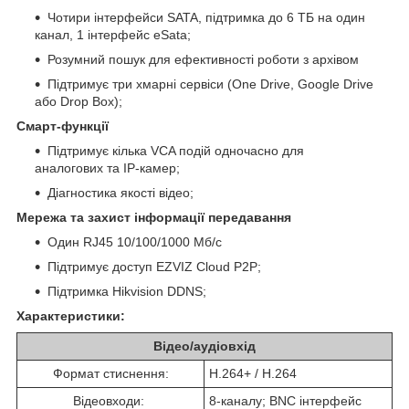
Чотири інтерфейси SATA, підтримка до 6 ТБ на один
канал, 1 інтерфейс eSata;
Розумний пошук для ефективності роботи з архівом
Підтримує три хмарні сервіси (One Drive, Google Drive
або Drop Box);
Смарт-функції
Підтримує кілька VCA подій одночасно для
аналогових та IP-камер;
Діагностика якості відео;
Мережа та захист інформації передавання
Один RJ45 10/100/1000 Мб/с
Підтримує доступ EZVIZ Cloud P2P;
Підтримка Hikvision DDNS;
Характеристики:
Відео/аудіовхід
Формат стиснення:
H.264+ / H.264
Відеовходи:
8-каналу; BNC інтерфейс