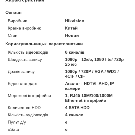
Основні
Виробник
Hikvision
Країна виробник
Китай
Стан
Новий
Користувальницькі характеристики
Кількість відеовходів
8 каналів
Швидкість запису
1080р - 12к/с, 1080 lite/ 720р -
25 к/с
Дозвіл запису
1080р / 720P / VGA / WD1 /
4CIF / CIF
Відео стандарт
Аналог і HDTVI, AHD, IP
камери
Мережеві інтерфейси:
1, RJ45 10M/100/1000M
Ethernet-інтерфейс
Количество HDD
4 SATA HDD
Кількість аудіовходів
4 канали
Пульт д/у
є
eSata
є