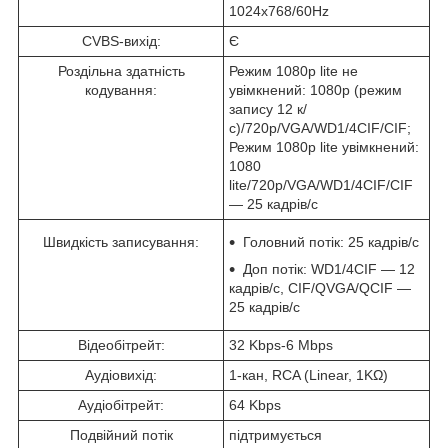
1024х768/60Hz
CVBS-вихід:
Є
Роздільна здатність
Режим 1080р lite не
кодування:
увімкнений: 1080p (режим
запису 12 к/
с)/720p/VGA/WD1/4CIF/CIF;
Режим 1080p lite увімкнений:
1080
lite/720p/VGA/WD1/4CIF/CIF
— 25 кадрів/с
Швидкість записування:
Головний потік: 25 кадрів/с
Доп потік: WD1/4CIF — 12
кадрів/с, CIF/QVGA/QCIF —
25 кадрів/с
Відеобітрейт:
32 Kbps-6 Mbps
Аудіовихід:
1-кан, RCA (Linear, 1KΩ)
Аудіобітрейт:
64 Kbps
Подвійний потік
підтримується