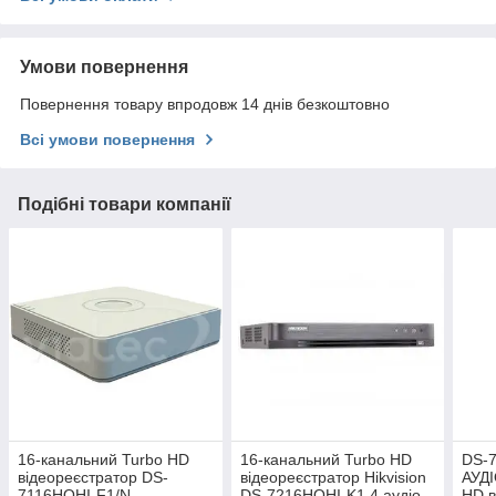
Умови повернення
Повернення товару впродовж 14 днів безкоштовно
Всі умови повернення
Подібні товари компанії
16-канальний Turbo HD
16-канальний Turbo HD
DS-7
відеореєстратор DS-
відеореєстратор Hikvision
АУДІ
7116HQHI-F1/N
DS-7216HQHI-K1 4 аудіо
HD в