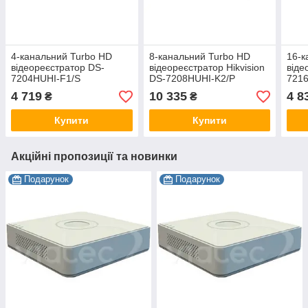
4-канальний Turbo HD
8-канальний Turbo HD
16-к
відеореєстратор DS-
відеореєстратор Hikvision
віде
7204HUHI-F1/S
DS-7208HUHI-K2/P
7216
4 719
10 335
4 8
₴
₴
Купити
Купити
Акційні пропозиції та новинки
Подарунок
Подарунок