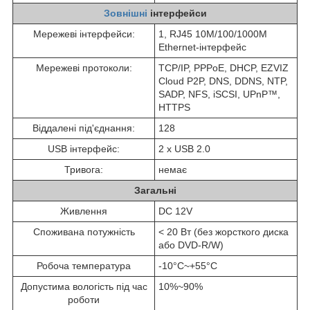
Зовнішні
інтерфейси
Мережеві інтерфейси:
1, RJ45 10M/100/1000M
Ethernet-інтерфейс
Мережеві протоколи:
TCP/IP, PPPoE, DHCP, EZVIZ
Cloud P2P, DNS, DDNS, NTP,
SADP, NFS, iSCSI, UPnP™,
HTTPS
Віддалені під'єднання:
128
USB інтерфейс:
2 х USB 2.0
Тривога:
немає
Загальні
Живлення
DC 12V
Споживана потужність
< 20 Вт (без жорсткого диска
або DVD-R/W)
Робоча температура
-10°C~+55°C
Допустима вологість під час
10%~90%
роботи