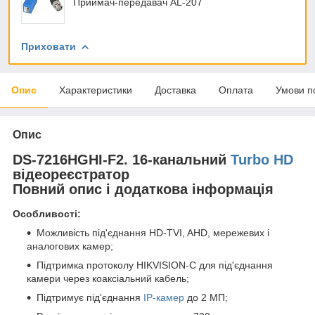
Приймач-передавач AL-207
Приховати
Опис
Характеристики
Доставка
Оплата
Умови п
Опис
DS-7216HGHI-F2. 16-канальний
Turbo HD
відеореєстратор
Повний опис і додаткова інформація
Особливості:
Можливість під'єднання HD-TVI, AHD, мережевих і
аналогових камер;
Підтримка протоколу HIKVISION-C для під'єднання
камери через коаксіальний кабель;
Підтримує під'єднання
IP-камер
до 2 МП;