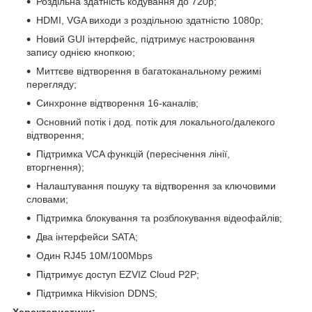
Роздільна здатність кодування до 720p;
HDMI, VGA виходи з роздільною здатністю 1080р;
Новий GUI інтерфейс, підтримує настроювання
запису однією кнопкою;
Миттєве відтворення в багатоканальному режимі
перегляду;
Синхронне відтворення 16-каналів;
Основний потік і дод. потік для локального/далекого
відтворення;
Підтримка VCA функцій (пересічення лінії,
вторгнення);
Налаштування пошуку та відтворення за ключовими
словами;
Підтримка блокування та розблокування відеофайлів;
Два інтерфейси SATA;
Один RJ45 10M/100Mbps
Підтримує доступ EZVIZ Cloud P2P;
Підтримка Hikvision DDNS;