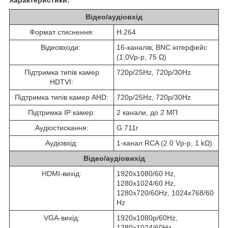
Характеристики:
Відео/аудіовхід
Формат стиснення:
H.264
Відеовходи:
16-каналів; BNC інтерфейс
(1.0Vp-p, 75 Ω)
Підтримка типів камер
720p/25Hz, 720p/30Hz
HDTVI:
Підтримка типів камер AHD:
720p/25Hz, 720p/30Hz
Підтримка IP камер:
2 канали, до 2 МП
Аудіостискання:
G.711г
Аудіовхід:
1-канал RCA (2.0 Vp-p, 1 kΩ)
Відео/аудіовихід
HDMI-вихід:
1920x1080/60 Hz,
1280x1024/60 Hz,
1280x720/60Hz, 1024x768/60
Hz
VGA-вихід:
1920х1080р/60Hz,
1280х1024/60Hz,