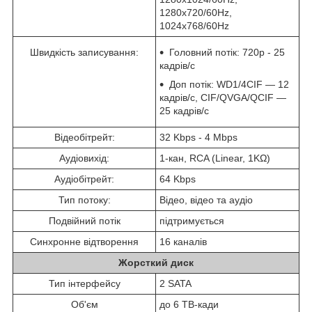
1280х720/60Hz,
1024х768/60Hz
Швидкість записування:
Головний потік: 720р - 25
кадрів/с
Доп потік: WD1/4CIF — 12
кадрів/с, CIF/QVGA/QCIF —
25 кадрів/с
Відеобітрейт:
32 Kbps - 4 Mbps
Аудіовихід:
1-кан, RCA (Linear, 1KΩ)
Аудіобітрейт:
64 Kbps
Тип потоку:
Відео, відео та аудіо
Подвійний потік
підтримується
Синхронне відтворення
16 каналів
Жорсткий диск
Тип інтерфейсу
2 SATA
Об'єм
до 6 TB-кади