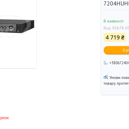
7204HUHI
В наявності
Код:
03678-0
4 719 ₴
Ку
+38067240
товару протя
унок