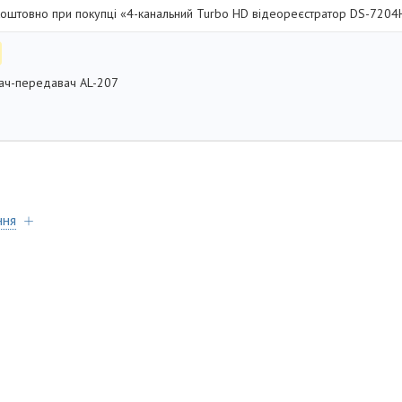
оштовно при покупці «4-канальний Turbo HD відеореєстратор DS-7204
ач-передавач AL-207
ння