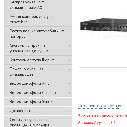
Беспроводная GSM
сигнализация АJAX
Умный контроль доступа
Ausweis.io
Распознавание автомобильных
номеров
Системы контроля и
управления доступом
Контроль доступа Шериф
Пожарно-охранная
сигнализация
Видеодомофоны Arny
Видеодомофоны Commax
Видеодомофоны Slinex
Подарунок до товару
Домофоны
Замов та отримай подар
Сис-мы озвучивания и
Ви заощаджуєте 41 ₴
оповещения о пожаре