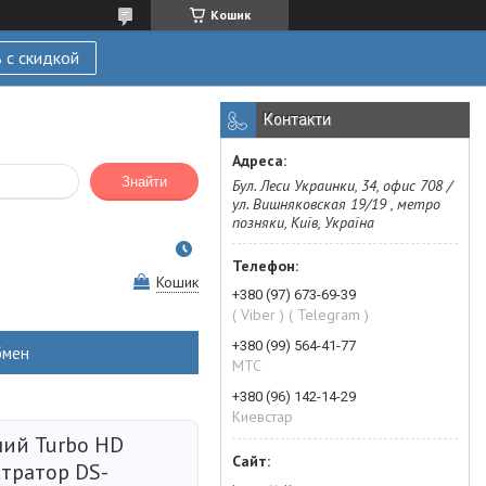
Кошик
 с скидкой
Контакти
Знайти
Бул. Леси Украинки, 34, офис 708 /
ул. Вишняковская 19/19 , метро
позняки, Київ, Україна
Кошик
+380 (97) 673-69-39
( Viber ) ( Telegram )
+380 (99) 564-41-77
бмен
МТС
+380 (96) 142-14-29
Киевстар
ний Turbo HD
стратор DS-