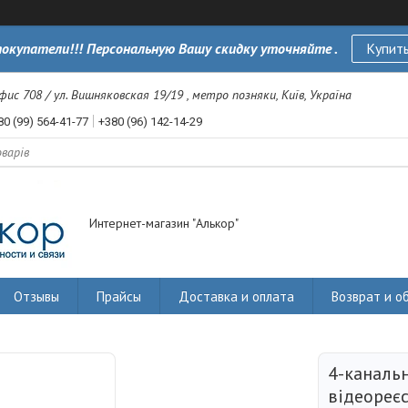
окупатели!!! Персональную Вашу скидку уточняйте .
Купить
офис 708 / ул. Вишняковская 19/19 , метро позняки, Київ, Україна
80 (99) 564-41-77
+380 (96) 142-14-29
Интернет-магазин "Алькор"
Отзывы
Прайсы
Доставка и оплата
Возврат и о
4-каналь
відеореє