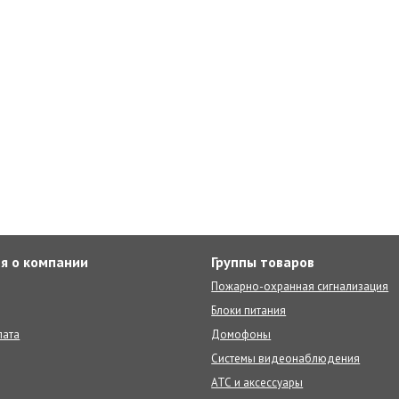
я о компании
Группы товаров
Пожарно-охранная сигнализация
Блоки питания
лата
Домофоны
Системы видеонаблюдения
АТС и аксессуары