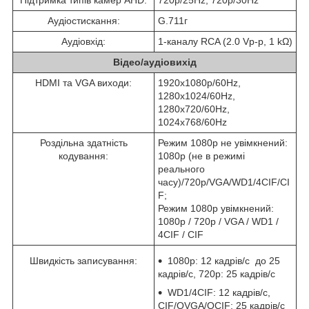
Підтримка типів камер AHD:
720p/25Hz, 720p/30Hz
Аудіостискання:
G.711г
Аудіовхід:
1-каналу RCA (2.0 Vp-p, 1 kΩ)
Відео/аудіовихід
HDMI та VGA виходи:
1920х1080р/60Hz,
1280х1024/60Hz,
1280х720/60Hz,
1024х768/60Hz
Роздільна здатність
Режим 1080p не увімкнений:
кодування:
1080p (не в режимі
реального
часу)/720p/VGA/WD1/4CIF/CI
F;
Режим 1080p увімкнений:
1080p / 720p / VGA / WD1 /
4CIF / CIF
Швидкість записування:
1080р: 12 кадрів/с до 25
кадрів/с, 720р: 25 кадрів/с
WD1/4CIF: 12 кадрів/с,
CIF/QVGA/QCIF: 25 кадрів/с