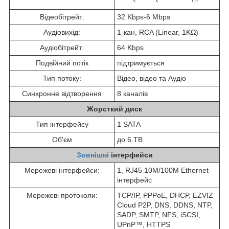
Відеобітрейт:
32 Kbps-6 Mbps
Аудіовихід:
1-кан, RCA (Linear, 1KΩ)
Аудіобітрейт:
64 Kbps
Подвійний потік
підтримується
Тип потоку:
Відео, відео та Аудіо
Синхронне відтворення
8 каналів
Жорсткий диск
Тип інтерфейсу
1 SATA
Об'єм
до 6 TB
Зовнішні
інтерфейси
Мережеві інтерфейси:
1, RJ45 10M/100M Ethernet-
інтерфейс
Мережеві протоколи:
TCP/IP, PPPoE, DHCP, EZVIZ
Cloud P2P, DNS, DDNS, NTP,
SADP, SMTP, NFS, iSCSI,
UPnP™, HTTPS