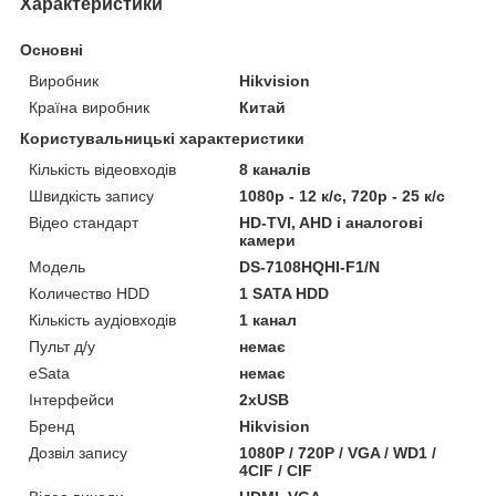
Характеристики
Основні
Виробник
Hikvision
Країна виробник
Китай
Користувальницькі характеристики
Кількість відеовходів
8 каналів
Швидкість запису
1080р - 12 к/с, 720р - 25 к/с
Відео стандарт
HD-TVI, AHD і аналогові
камери
Модель
DS-7108HQHI-F1/N
Количество HDD
1 SATA HDD
Кількість аудіовходів
1 канал
Пульт д/у
немає
eSata
немає
Інтерфейси
2хUSB
Бренд
Hikvision
Дозвіл запису
1080P / 720P / VGA / WD1 /
4CIF / CIF