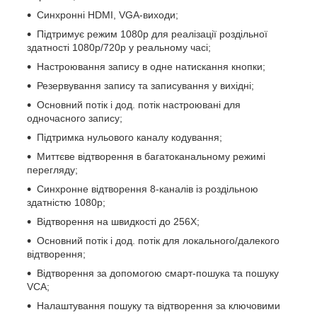
Синхронні HDMI, VGA-виходи;
Підтримує режим 1080р для реалізації роздільної
здатності 1080p/720р у реальному часі;
Настроювання запису в одне натискання кнопки;
Резервування запису та записування у вихідні;
Основний потік і дод. потік настроювані для
одночасного запису;
Підтримка нульового каналу кодування;
Миттєве відтворення в багатоканальному режимі
перегляду;
Синхронне відтворення 8-каналів із роздільною
здатністю 1080p;
Відтворення на швидкості до 256X;
Основний потік і дод. потік для локального/далекого
відтворення;
Відтворення за допомогою смарт-пошука та пошуку
VCA;
Налаштування пошуку та відтворення за ключовими