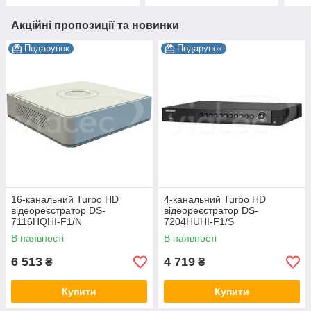
Акційні пропозиції та новинки
Подарунок
Подарунок
16-канальний Turbo HD
4-канальний Turbo HD
відеореєстратор DS-
відеореєстратор DS-
7116HQHI-F1/N
7204HUHI-F1/S
В наявності
В наявності
6 513
4 719
₴
₴
Купити
Купити