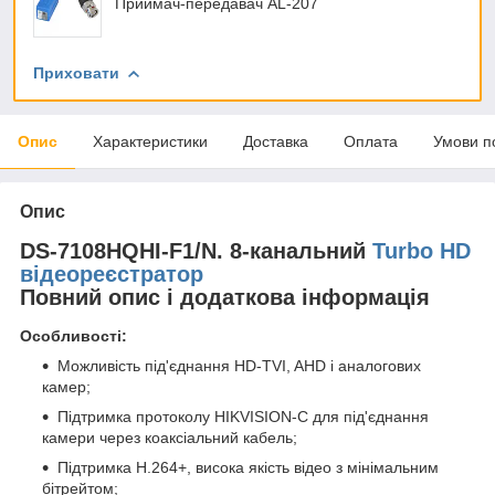
Приймач-передавач AL-207
Приховати
Опис
Характеристики
Доставка
Оплата
Умови п
Опис
DS-7108HQHI-F1/N. 8-канальний
Turbo HD
відеореєстратор
Повний опис і додаткова інформація
Особливості:
Можливість під'єднання HD-TVI, AHD і аналогових
камер;
Підтримка протоколу HIKVISION-C для під'єднання
камери через коаксіальний кабель;
Підтримка H.264+, висока якість відео з мінімальним
бітрейтом;