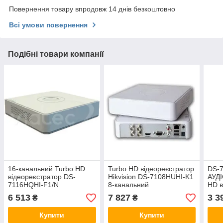
Повернення товару впродовж 14 днів безкоштовно
Всі умови повернення
Подібні товари компанії
16-канальний Turbo HD
Turbo HD відеореєстратор
DS-7
відеореєстратор DS-
Hikvision DS-7108HUHI-K1
АУДІ
7116HQHI-F1/N
8-канальний
HD в
6 513
7 827
3 3
₴
₴
Купити
Купити