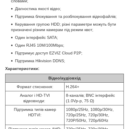
словами;
Діагностика якості відео;
Підтримка блокування та розблокування відеофайлів;
Керування групою HDD; різні параметри можуть бути
призначені різним камерам під режим квот;
Один інтерфейс SATA;
Один RJ45 10M/100Mbps;
Підтримує доступ EZVIZ Cloud P2P;
Підтримка Hikvision DDNS;
Характеристики:
Відео/аудіовхід
Формат стиснення:
H.264+
Аналог і HD-TVI
8-каналів; BNC інтерфейс
відеовходи:
(1.0Vp-p, 75 Ω)
Підтримка типів камер
1080p/25Hz, 1080p/30Hz,
HDTVI:
720p/25Hz, 720p/30Hz,
720P/50Hz, 720p/60Hz