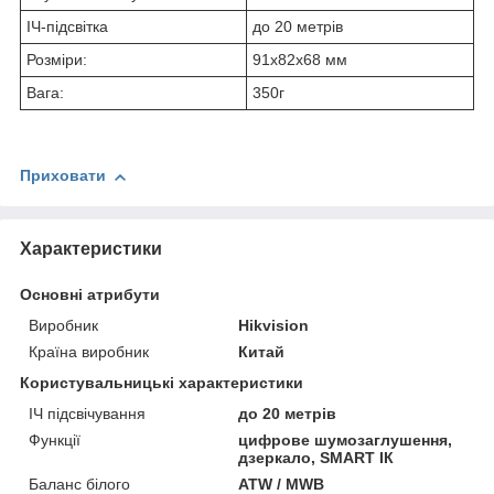
ІЧ-підсвітка
до 20 метрів
Розміри:
91х82x68 мм
Вага:
350г
Приховати
Характеристики
Основні атрибути
Виробник
Hikvision
Країна виробник
Китай
Користувальницькі характеристики
ІЧ підсвічування
до 20 метрів
Функції
цифрове шумозаглушення,
дзеркало, SMART ІК
Баланс білого
ATW / MWB