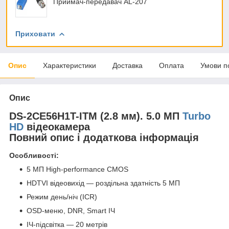
Приймач-передавач AL-207
Приховати
Опис
Характеристики
Доставка
Оплата
Умови п
Опис
DS-2CE56H1T-ITM (2.8 мм). 5.0 МП
Turbo
HD
відеокамера
Повний опис і додаткова інформація
Особливості:
5 МП High-performance CMOS
HDTVI відеовихід — роздільна здатність 5 МП
Режим день/ніч (ICR)
OSD-меню, DNR, Smart ІЧ
ІЧ-підсвітка — 20 метрів