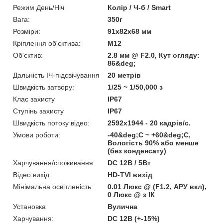
Режим День/Ніч
Колір / Ч-б / Smart
Вага:
350г
Розміри:
91х82х68 мм
Кріплення об'єктива:
М12
Об'єктив:
2.8 мм @ F2.0, Кут огляду:
86&deg;
Дальність ІЧ-підсвічування
20 метрів
Швидкість затвору:
1/25 ~ 1/50,000 з
Клас захисту
IP67
Ступінь захисту
IP67
Швидкість потоку відео:
2592х1944 - 20 кадрів/с.
Умови роботи:
-40&deg;C ~ +60&deg;C,
Вологість 90% або менше
(без конденсату)
Харчування/споживання
DC 12В / 5Вт
Відео вихід:
HD-TVI вихід
Мінімальна освітленість:
0.01 Люкс @ (F1.2, АРУ вкл),
0 Люкс @ з ІК
Установка
Вулична
Харчування:
DC 12В (+-15%)