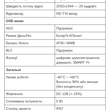
Швидкість потоку відео:
2592х1944 — 20 кадрів/с.
Відеовихід:
HD-TVI-вихід
OSD меню
AGC
Підтримує
Режим День/Ніч
Колір/Ч-б/Smart
Баланс білого
ATW / MWB
BLC
Підтримує
Функції
цифрове шумозаглушення,
дзеркало, SMART ІЧ
Загальні
Умови роботи:
-40°C ~ +60°C
Вологість 90% або менше
(без конденсату)
Живлення:
DC 12В (+-15%)
Споживана потужність:
5 Вт
Ступінь захисту
IP67