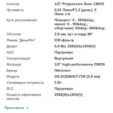
Сенсор:
1/3" Progressive Scan CMOS
Чутливість
0.01 Люкс/F1.2 (день), 0
Люкс з Ік
Кути регулювання:
Поворот: 0 - 360&deg;,
нахил: 0 - 90&deg;,
обертання: 0&deg;-360&deg;
Об'єктив
2.8 мм, кут огляду 86°
Режим "День/Ніч":
ICR-фільтр
Дозвіл
5.0 Мп, 2592(H)х1944(V)
AGC
Підтримує
Синхронізація:
Внутрішня
Матриця
1/3" high-performance CMOS
Бренд
Hikvision
Модель
DS-2CE56H1T-ITM (2.8 мм)
Споживана потужність:
5 Вт
BLC
Підтримує
Кількість ефективних
2592(H)х1944(V)
пікселів :
Приховати