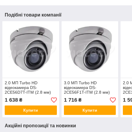
Подібні товари компанії
2.0 МП Turbo HD
3.0 МП Turbo HD
2.0 
відеокамера DS-
відеокамера DS-
віде
2CE56D7T-ITM (2.8 мм)
2CE56F1T-ITM (2.8 мм)
2CE1
1 638
1 716
1 5
₴
₴
Купити
Купити
Акційні пропозиції та новинки