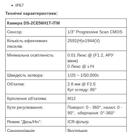
IP67
Технічні характеристики:
Камера DS-2CE56H1T-ITM
Сенсор:
1/3" Progressive Scan CMOS
Кількість ефективних
2592(H)х1944(V)
пікселів:
Мінімальна освітленість:
0.01 Люкс @ (F1.2, АРУ
вмик)
0 Люкс @ з ІЧ
Швидкість затвора:
1/25 ~ 1/50,000с
Об'єктив:
2.8 мм @ F2.0
Кут огляду: 86°
Кріплення об'єктива:
М12
Кути
регулювання:
Поворот: 0 - 360°, нахил: 0 -
90°,
обертання: 0°-360°
Режим "День/Ніч":
ICR-фільтр
Синхронізація:
Внутрішня