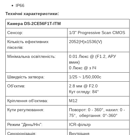
IP66
Технічні характеристики:
Камера DS-2CE56F1T-ITM
Сенсор:
1/3" Progressive Scan CMOS
Кількість ефективних
2052(H)х1536(V)
пікселів:
Мінімальна освітленість:
0.01 Люкс @ (F1.2, АРУ
вмик)
0 Люкс @ з ІЧ
Швидкість затвора:
1/25 ~ 1/50,000с
Об'єктив:
2.8 мм @ F2.0
Кут огляду: 84°
Кріплення об'єктива:
М12
Кути
регулювання:
Поворот: 0 - 360°, нахил: 0 -
75°,
обертання: 0°-360°
Режим "День/Ніч":
ICR-фільтр
Синхронізація:
Внутрішня