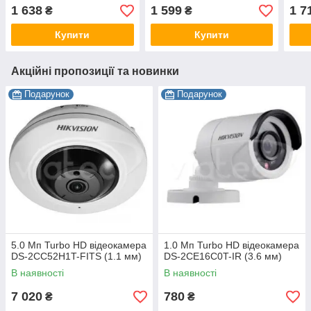
1 638
1 599
1 7
₴
₴
Купити
Купити
Акційні пропозиції та новинки
Подарунок
Подарунок
5.0 Мп Turbo HD відеокамера
1.0 Мп Turbo HD відеокамера
DS-2CC52H1T-FITS (1.1 мм)
DS-2CE16C0T-IR (3.6 мм)
В наявності
В наявності
7 020
780
₴
₴