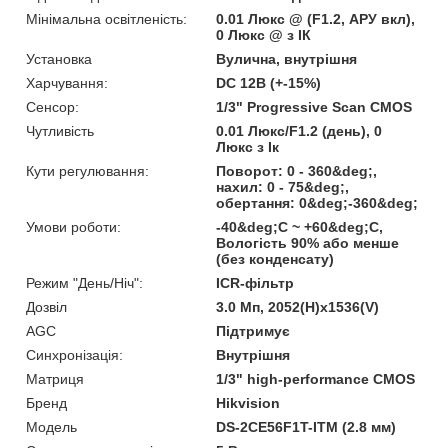
Мінімальна освітленість:
0.01 Люкс @ (F1.2, АРУ вкл),
0 Люкс @ з ІК
Установка
Вулична, внутрішня
Харчування:
DC 12В (+-15%)
Сенсор:
1/3" Progressive Scan CMOS
Чутливість
0.01 Люкс/F1.2 (день), 0
Люкс з Ік
Кути регулювання:
Поворот: 0 - 360&deg;,
нахил: 0 - 75&deg;,
обертання: 0&deg;-360&deg;
Умови роботи:
-40&deg;C ~ +60&deg;C,
Вологість 90% або менше
(без конденсату)
Режим "День/Ніч":
ICR-фільтр
Дозвіл
3.0 Мп, 2052(H)х1536(V)
AGC
Підтримує
Синхронізація:
Внутрішня
Матриця
1/3" high-performance CMOS
Бренд
Hikvision
Модель
DS-2CE56F1T-ITM (2.8 мм)