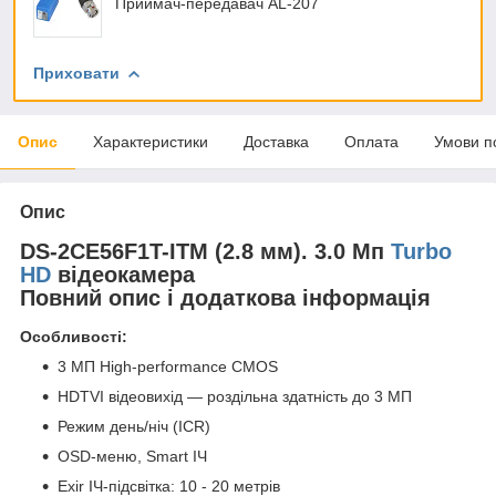
Приймач-передавач AL-207
Приховати
Опис
Характеристики
Доставка
Оплата
Умови п
Опис
DS-2CE56F1T-ITM (2.8 мм). 3.0 Мп
Turbo
HD
відеокамера
Повний опис і додаткова інформація
Особливості:
3 МП High-performance CMOS
HDTVI відеовихід — роздільна здатність до 3 МП
Режим день/ніч (ICR)
OSD-меню, Smart ІЧ
Exir ІЧ-підсвітка: 10 - 20 метрів