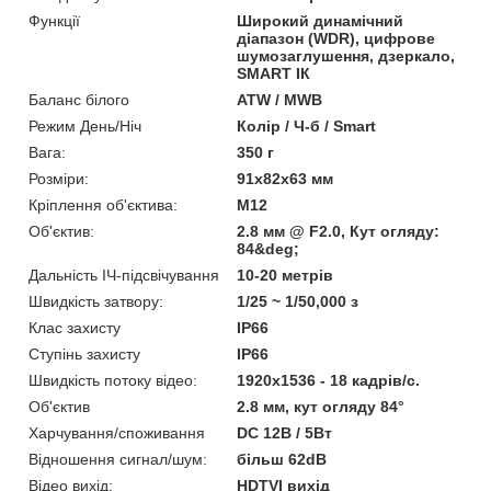
Функції
Широкий динамічний
діапазон (WDR), цифрове
шумозаглушення, дзеркало,
SMART ІК
Баланс білого
ATW / MWB
Режим День/Ніч
Колір / Ч-б / Smart
Вага:
350 г
Розміри:
91х82х63 мм
Кріплення об'єктива:
М12
Об'єктив:
2.8 мм @ F2.0, Кут огляду:
84&deg;
Дальність ІЧ-підсвічування
10-20 метрів
Швидкість затвору:
1/25 ~ 1/50,000 з
Клас захисту
IP66
Ступінь захисту
IP66
Швидкість потоку відео:
1920х1536 - 18 кадрів/с.
Об'єктив
2.8 мм, кут огляду 84°
Харчування/споживання
DC 12В / 5Вт
Відношення сигнал/шум:
більш 62dB
Відео вихід:
HDTVI вихід