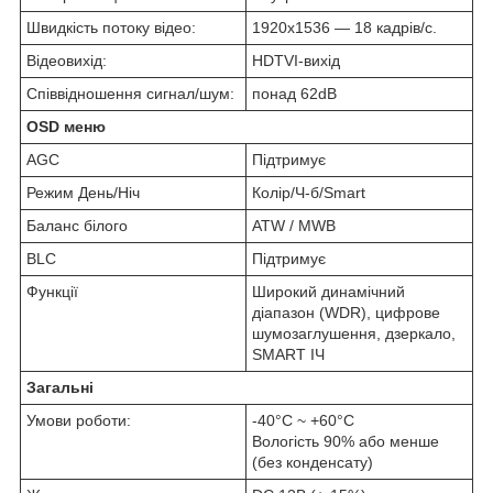
Швидкість потоку відео:
1920х1536 — 18 кадрів/с.
Відеовихід:
HDTVI-вихід
Співвідношення сигнал/шум:
понад 62dB
OSD меню
AGC
Підтримує
Режим День/Ніч
Колір/Ч-б/Smart
Баланс білого
ATW / MWB
BLC
Підтримує
Функції
Широкий динамічний
діапазон (WDR), цифрове
шумозаглушення, дзеркало,
SMART ІЧ
Загальні
Умови роботи:
-40°C ~ +60°C
Вологість 90% або менше
(без конденсату)