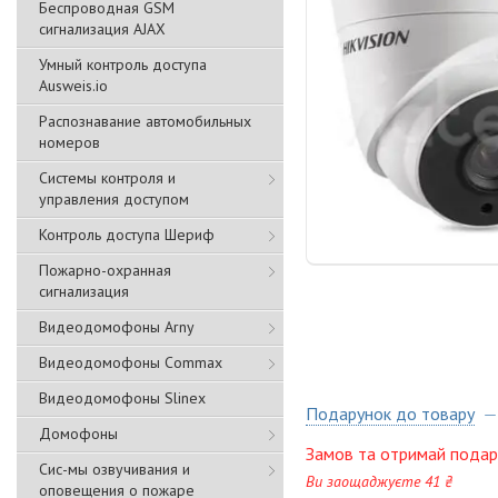
Беспроводная GSM
сигнализация АJAX
Умный контроль доступа
Ausweis.io
Распознавание автомобильных
номеров
Системы контроля и
управления доступом
Контроль доступа Шериф
Пожарно-охранная
сигнализация
Видеодомофоны Arny
Видеодомофоны Commax
Видеодомофоны Slinex
Подарунок до товару
Домофоны
Замов та отримай подар
Сис-мы озвучивания и
Ви заощаджуєте 41 ₴
оповещения о пожаре