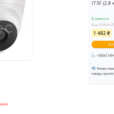
IT3F (2.8
В наявності
Код:
03664-0
1 482 ₴
Ку
+38067240
товару протя
унок