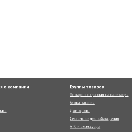
я о компании
Группы товаров
Пожарно-охранная сигнализация
Блоки питания
лата
Домофоны
Системы видеонаблюдения
АТС и аксессуары