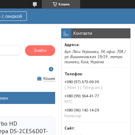
Кошик
 с скидкой
Контакти
Знайти
Бул. Леси Украинки, 34, офис 708 /
ул. Вишняковская 19/19 , метро
позняки, Київ, Україна
Кошик
+380 (97) 673-69-39
( Viber ) ( Telegram )
+380 (99) 564-41-77
бмен
МТС
+380 (96) 142-14-29
Киевстар
rbo HD
ера DS-2CE56D0T-