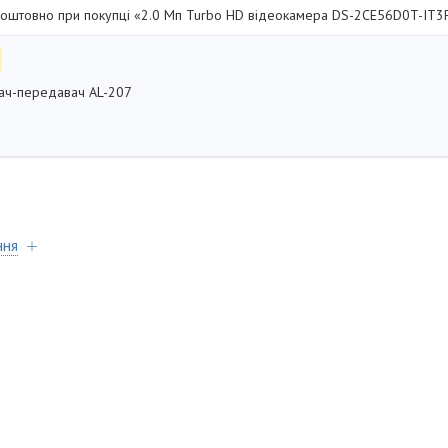
оштовно при покупці «2.0 Мп Turbo HD відеокамера DS-2CE56D0T-IT3F
ач-передавач AL-207
ння