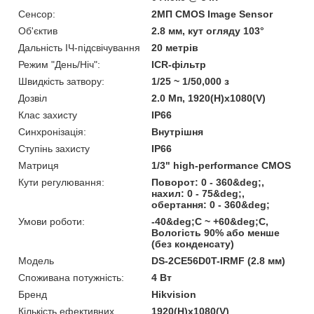
Сенсор:
2МП CMOS Image Sensor
Об'єктив
2.8 мм, кут огляду 103°
Дальність ІЧ-підсвічування
20 метрів
Режим "День/Ніч":
ICR-фільтр
Швидкість затвору:
1/25 ~ 1/50,000 з
Дозвіл
2.0 Мп, 1920(H)х1080(V)
Клас захисту
IP66
Синхронізація:
Внутрішня
Ступінь захисту
IP66
Матриця
1/3" high-performance CMOS
Кути регулювання:
Поворот: 0 - 360&deg;,
нахил: 0 - 75&deg;,
обертання: 0 - 360&deg;
Умови роботи:
-40&deg;C ~ +60&deg;C,
Вологість 90% або менше
(без конденсату)
Модель
DS-2CE56D0T-IRMF (2.8 мм)
Споживана потужність:
4 Вт
Бренд
Hikvision
Кількість ефективних
1920(H)х1080(V)