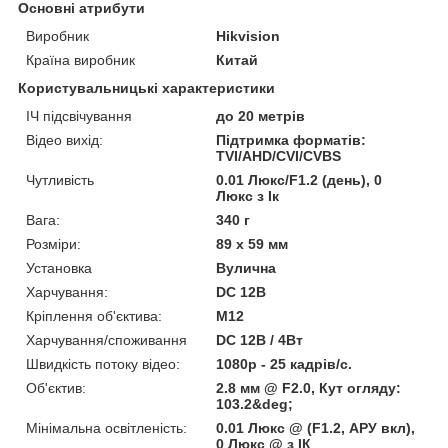
Основні атрибути
Виробник
Hikvision
Країна виробник
Китай
Користувальницькі характеристики
ІЧ підсвічування
до 20 метрів
Відео вихід:
Підтримка форматів:
TVI/AHD/CVI/CVBS
Чутливість
0.01 Люкс/F1.2 (день), 0
Люкс з Ік
Вага:
340 г
Розміри:
89 х 59 мм
Установка
Вулична
Харчування:
DC 12В
Кріплення об'єктива:
М12
Харчування/споживання
DC 12В / 4Вт
Швидкість потоку відео:
1080р - 25 кадрів/с.
Об'єктив:
2.8 мм @ F2.0, Кут огляду:
103.2&deg;
Мінімальна освітленість:
0.01 Люкс @ (F1.2, АРУ вкл),
0 Люкс @ з ІК