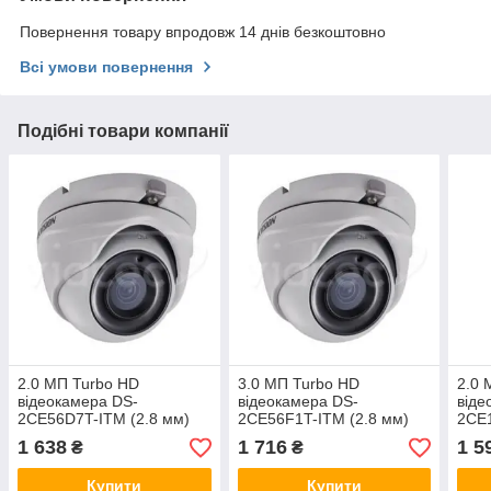
Повернення товару впродовж 14 днів безкоштовно
Всі умови повернення
Подібні товари компанії
2.0 МП Turbo HD
3.0 МП Turbo HD
2.0 
відеокамера DS-
відеокамера DS-
віде
2CE56D7T-ITM (2.8 мм)
2CE56F1T-ITM (2.8 мм)
2CE1
1 638
1 716
1 5
₴
₴
Купити
Купити