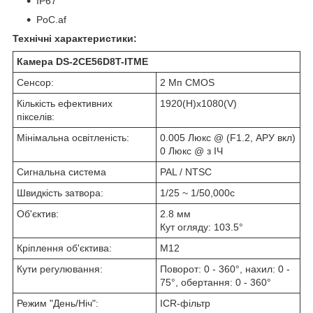
IP67
PoC.af
Технічні характеристики:
Камера
DS-2CE56D8T-ITME
Сенсор:
2 Мп CMOS
Кількість ефективних
1920(H)х1080(V)
пікселів:
Мінімальна освітленість:
0.005 Люкс @ (F1.2, АРУ вкл)
0 Люкс @ з ІЧ
Сигнальна система
PAL / NTSC
Швидкість затвора:
1/25 ~ 1/50,000с
Об'єктив:
2.8 мм
Кут огляду: 103.5°
Кріплення об'єктива:
M12
Кути регулювання:
Поворот: 0 - 360°, нахил: 0 -
75°, обертання: 0 - 360°
Режим "День/Ніч":
ICR-фільтр