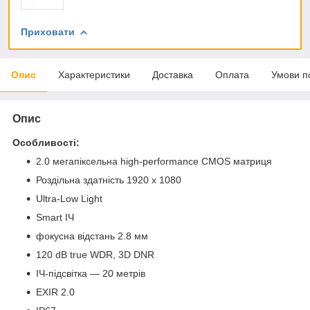
Приховати
Опис
Характеристики
Доставка
Оплата
Умови п
Опис
Особливості:
2.0 мегапіксельна high-performance CMOS матриця
Роздільна здатність 1920 х 1080
Ultra-Low Light
Smart ІЧ
фокусна відстань 2.8 мм
120 dB true WDR, 3D DNR
ІЧ-підсвітка — 20 метрів
EXIR 2.0