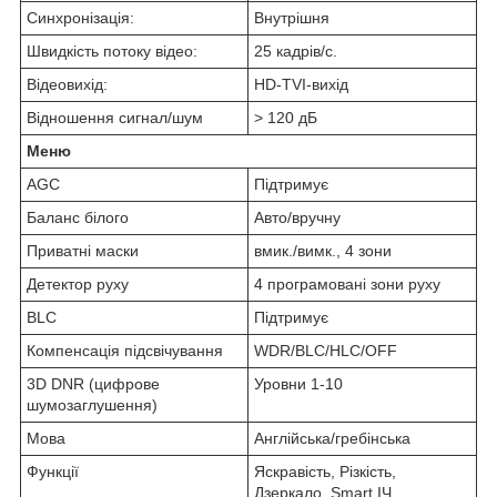
Синхронізація:
Внутрішня
Швидкість потоку відео:
25 кадрів/с.
Відеовихід:
HD-TVI-вихід
Відношення сигнал/шум
> 120 дБ
Меню
AGC
Підтримує
Баланс білого
Авто/вручну
Приватні маски
вмик./вимк., 4 зони
Детектор руху
4 програмовані зони руху
BLC
Підтримує
Компенсація підсвічування
WDR/BLC/HLC/OFF
3D DNR (цифрове
Уровни 1-10
шумозаглушення)
Мова
Англійська/гребінська
Функції
Яскравість, Різкість,
Дзеркало, Smart ІЧ