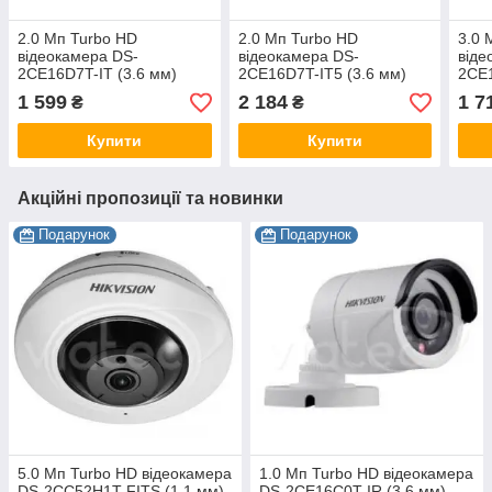
2.0 Мп Turbo HD
2.0 Мп Turbo HD
3.0 
відеокамера DS-
відеокамера DS-
віде
2CE16D7T-IT (3.6 мм)
2CE16D7T-IT5 (3.6 мм)
2CE1
1 599
2 184
1 7
₴
₴
Купити
Купити
Акційні пропозиції та новинки
Подарунок
Подарунок
5.0 Мп Turbo HD відеокамера
1.0 Мп Turbo HD відеокамера
DS-2CC52H1T-FITS (1.1 мм)
DS-2CE16C0T-IR (3.6 мм)