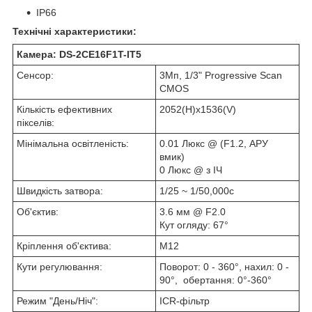
IP66
Технічні характеристики:
Камера: DS-2CE16F1T-IT5
Сенсор:
3Мп, 1/3" Progressive Scan
CMOS
Кількість ефективних
2052(H)х1536(V)
пікселів:
Мінімальна освітленість:
0.01 Люкс @ (F1.2, АРУ
вмик)
0 Люкс @ з ІЧ
Швидкість затвора:
1/25 ~ 1/50,000с
Об'єктив:
3.6 мм @ F2.0
Кут огляду: 67°
Кріплення об'єктива:
М12
Кути
регулювання:
Поворот: 0 - 360°, нахил: 0 -
90°,
обертання: 0°-360°
Режим "День/Ніч":
ICR-фільтр