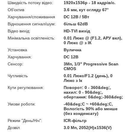
Швидкість потоку відео:
1920х1536р - 18 кадрів/с.
Об'єктив
3.6 мм, кут огляду 67°
Харчування/споживання
DC 12В / 5Вт
Відношення сигнал/шум:
більш 62dB
Відео вихід:
HD-TVI вихід
Мінімальна освітленість:
0.01 Люкс @ (F1.2, АРУ вкл),
0 Люкс @ з ІК
Установка
Вулична
Харчування:
DC 12В
Сенсор:
3Мп, 1/3" Progressive Scan
CMOS
Чутливість
0.01 Люкс/F1.2 (день), 0
Люкс з Ік
Кути регулювання:
Поворот: 0 - 360&deg;,
нахил: 0 - 90&deg;,
обертання: 0&deg;-360&deg;
Умови роботи:
-40&deg;C ~ +60&deg;C,
Вологість 90% або менше
(без конденсату)
Режим "День/Ніч":
ICR-фільтр
Дозвіл
3.0 Мп, 2052(H)x1536(V)