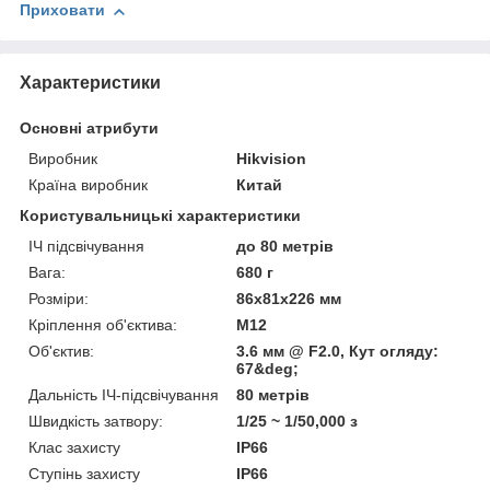
Приховати
Характеристики
Основні атрибути
Виробник
Hikvision
Країна виробник
Китай
Користувальницькі характеристики
ІЧ підсвічування
до 80 метрів
Вага:
680 г
Розміри:
86х81х226 мм
Кріплення об'єктива:
М12
Об'єктив:
3.6 мм @ F2.0, Кут огляду:
67&deg;
Дальність ІЧ-підсвічування
80 метрів
Швидкість затвору:
1/25 ~ 1/50,000 з
Клас захисту
IP66
Ступінь захисту
IP66