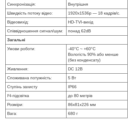
Синхронізація:
Внутрішня
Швидкість потоку відео:
1920х1536p — 18 кадрів/с.
Відеовихід:
HD-TVI-вихід
Співвідношення сигнал/шум:
понад 62dB
Загальні
Умови роботи:
-40°C ~ +60°C
Вологість 90% або менше
(без конденсату)
Живлення:
DC 12В
Споживана потужність:
5 Вт
Ступінь захисту
IP66
ІЧ-підсвітка
до 80 метрів
Розміри:
86х81x226 мм
Вага:
680 г