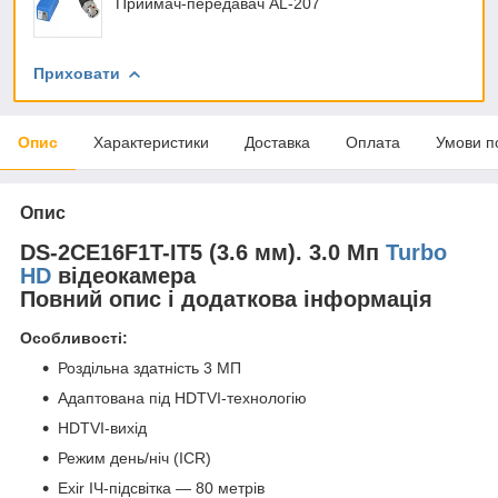
Приймач-передавач AL-207
Приховати
Опис
Характеристики
Доставка
Оплата
Умови п
Опис
DS-2CE16F1T-IT5 (3.6 мм). 3.0 Мп
Turbo
HD
відеокамера
Повний опис і додаткова інформація
Особливості:
Роздільна здатність 3 МП
Адаптована під HDTVI-технологію
HDTVI-вихід
Режим день/ніч (ICR)
Exir ІЧ-підсвітка — 80 метрів