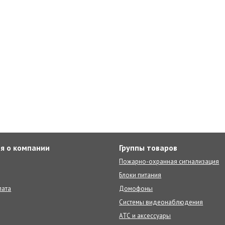
я о компании
Группы товаров
Пожарно-охранная сигнализация
Блоки питания
лата
Домофоны
Системы видеонаблюдения
АТС и аксессуары