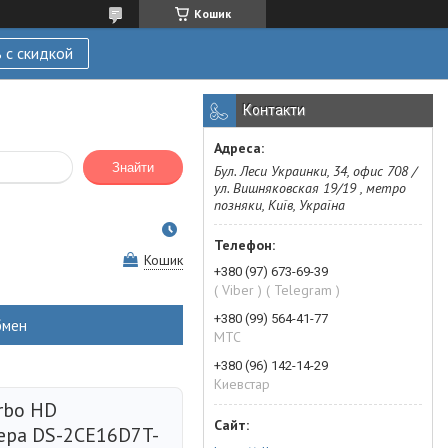
Кошик
 с скидкой
Контакти
Знайти
Бул. Леси Украинки, 34, офис 708 /
ул. Вишняковская 19/19 , метро
позняки, Київ, Україна
Кошик
+380 (97) 673-69-39
( Viber ) ( Telegram )
+380 (99) 564-41-77
бмен
МТС
+380 (96) 142-14-29
Киевстар
rbo HD
ера DS-2CE16D7T-