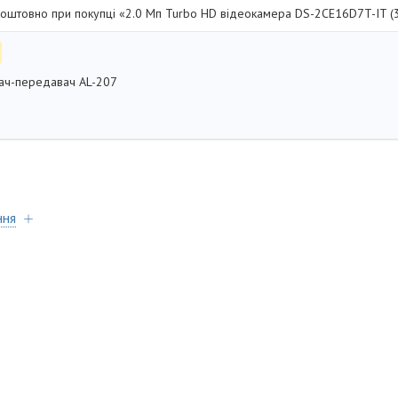
оштовно при покупці «2.0 Мп Turbo HD відеокамера DS-2CE16D7T-IT (3
ач-передавач AL-207
ння