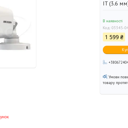
IT (3.6 мм
В наявності
Код:
03345-0
1 599 ₴
Ку
+38067240
товару протя
унок