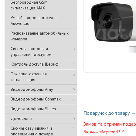
Беспроводная GSM
сигнализация АJAX
Умный контроль доступа
Ausweis.io
Распознавание автомобильных
номеров
Системы контроля и
управления доступом
Контроль доступа Шериф
Пожарно-охранная
сигнализация
Видеодомофоны Arny
Видеодомофоны Commax
Видеодомофоны Slinex
Подарунок до товару
Домофоны
Замов та отримай подар
Сис-мы озвучивания и
Ви заощаджуєте 41 ₴
оповещения о пожаре