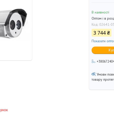
В наявності
Оптом і в роз
Код:
02641-0
3 744 ₴
Показати опто
Ку
+38067240
товару протя
унок