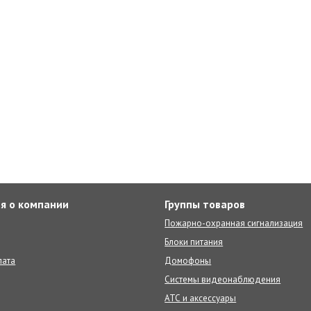
я о компании
Группы товаров
Пожарно-охранная сигнализация
Блоки питания
лата
Домофоны
Системы видеонаблюдения
АТС и аксессуары