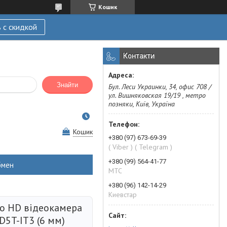
Кошик
 с скидкой
Контакти
Знайти
Бул. Леси Украинки, 34, офис 708 /
ул. Вишняковская 19/19 , метро
позняки, Київ, Україна
Кошик
+380 (97) 673-69-39
( Viber ) ( Telegram )
+380 (99) 564-41-77
бмен
МТС
+380 (96) 142-14-29
Киевстар
bo HD відеокамера
D5T-IT3 (6 мм)