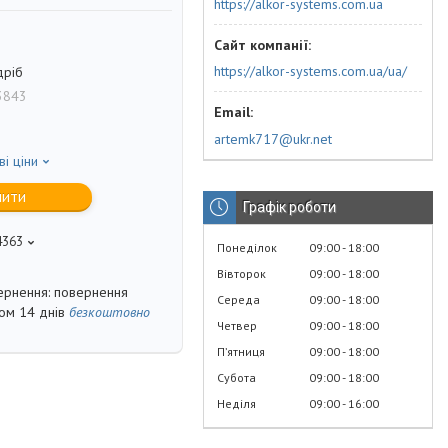
https://alkor-systems.com.ua
https://alkor-systems.com.ua/ua/
дріб
3843
artemk717@ukr.net
ві ціни
пити
Графік роботи
4363
Понеділок
09:00
18:00
Вівторок
09:00
18:00
повернення
Середа
09:00
18:00
гом 14 днів
безкоштовно
Четвер
09:00
18:00
Пʼятниця
09:00
18:00
Субота
09:00
18:00
Неділя
09:00
16:00