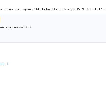
оштовно при покупці «2 Мп Turbo HD відеокамера DS-2CE16D5T-IT3 (6
ач-передавач AL-207
ння