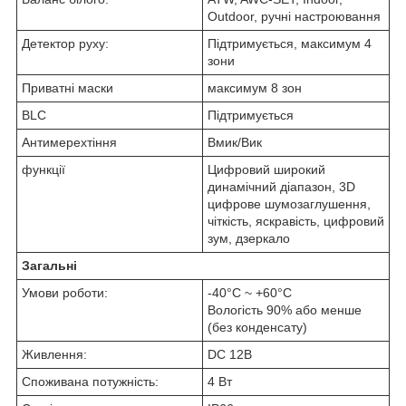
Outdoor, ручні настроювання
Детектор руху:
Підтримується, максимум 4
зони
Приватні маски
максимум 8 зон
BLC
Підтримується
Антимерехтіння
Вмик/Вик
функції
Цифровий
широкий
динамічний діапазон,
3D
цифрове шумозаглушення
,
чіткість
, яскравість,
цифровий
зум,
дзеркало
Загальні
Умови роботи:
-40°C ~ +60°C
Вологість 90% або менше
(без конденсату)
Живлення:
DC 12В
Споживана потужність:
4 Вт