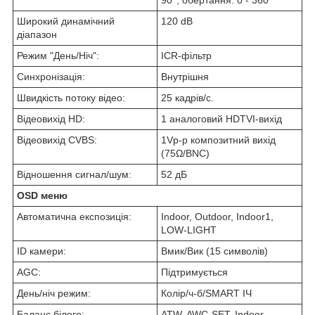
90°, обертання: 0 - 360°
Широкий динамічний
120 dB
діапазон
Режим "День/Ніч":
ICR-фільтр
Синхронізація:
Внутрішня
Швидкість потоку відео:
25 кадрів/с.
Відеовихід HD:
1 аналоговий HDTVI-вихід
Відеовихід CVBS:
1Vp-p композитний вихід
(75Ω/BNC)
Відношення сигнал/шум:
52 дБ
OSD меню
Автоматична експозиція:
Indoor, Outdoor, Indoor1,
LOW-LIGHT
ID камери:
Вмик/Вик (15 символів)
AGC:
Підтримується
День/ніч режим:
Колір/ч-б/SMART ІЧ
Баланс білого:
ATW, AWC-SET, Indoor,