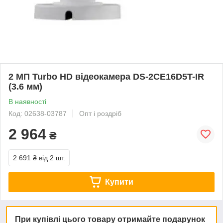
2 МП Turbo HD відеокамера DS-2CE16D5T-IR
(3.6 мм)
В наявності
Код: 02638-03787
Опт і роздріб
2 964
₴
2 691 ₴
від 2 шт.
Купити
При купівлі цього товару отримайте подарунок