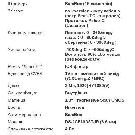
ID камери:
Вкл/Вик (15 символів)
Зв'язок:
по коаксіальному кабелю
(потрібен UTC контролер),
Протокол: Pelco-C
(Coaxitron)
Кути регулювання:
Поворот: 0 - 360&deg;,
нахил: 0 - 90&deg;,
обертання: 0 - 360&deg;
Умови роботи:
-40&deg;C ~ +60&deg;C,
Вологість 90% або менше
(без конденсату)
Режим "День/Ніч":
ICR-фільтр
Відео вихід CVBS:
1Vp-p композитний вихід
(75&Omega; / BNC)
Дозвіл
2 Мп, 1920(H)*1080(V)
Синхронізація:
Внутрішня
Матриця
1/3" Progressive Scan CMOS
Бренд
Hikvision
Анти-мерехтіння
Вкл/Вик
Модель
DS-2CE16D5T-IR (3.6 мм)
Споживана потужність:
4 Вт