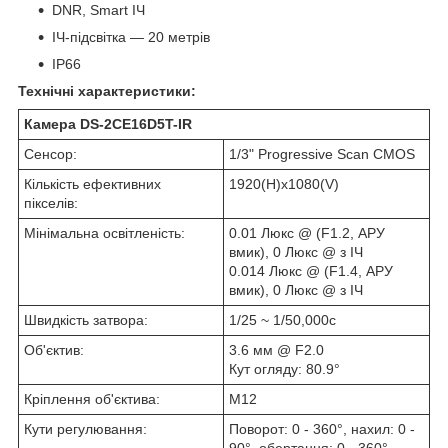
DNR, Smart ІЧ
ІЧ-підсвітка — 20 метрів
IP66
Технічні характеристики:
Камера DS-2CE16D5T-IR
Сенсор:
1/3" Progressive Scan CMOS
Кількість ефективних
1920(H)х1080(V)
пікселів:
Мінімальна освітленість:
0.01 Люкс @ (F1.2, АРУ
вмик), 0 Люкс @ з ІЧ
0.014 Люкс @ (F1.4, АРУ
вмик), 0 Люкс @ з ІЧ
Швидкість затвора:
1/25 ~ 1/50,000с
Об'єктив:
3.6 мм @ F2.0
Кут огляду: 80.9°
Кріплення об'єктива:
М12
Кути
регулювання:
Поворот: 0 - 360°, нахил: 0 -