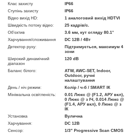
Клас захисту
IP66
Ступінь захисту
IP66
Відео вихід HD:
1 аналоговий вихід HDTVI
Швидкість потоку відео:
25 кадрів/с.
Об'єктив
3.6 мм, кут огляду 80.1°
Харчування/споживання
DC 12В / 4Вт
Детектор руху:
Підтримується, максимум 4
зони
Широкий динамічний
120 dB
діапазон
Баланс білого:
ATW, AWC-SET, Indoor,
Outdoor, ручні
налаштування
День / ніч режим:
Колір / ч-б / SMART ІК
Мінімальна освітленість:
0.01 Люкс @ (F1.2, АРУ вкл),
0 Люкс @ з ІЧ, 0.014 Люкс @
(F1.4, АРУ вкл), 0 Люкс @ з
ІК
Установка
Вулична
Харчування:
DC 12В
Сенсор:
1/3" Progressive Scan CMOS