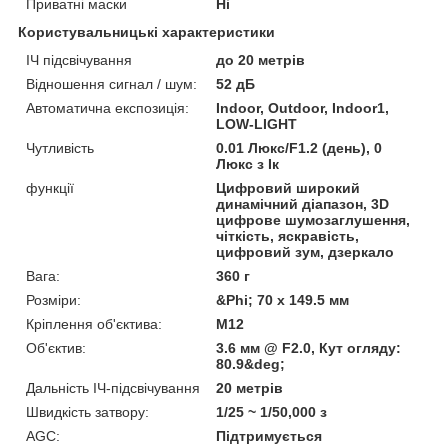
Приватні маски
Ні
Користувальницькі характеристики
ІЧ підсвічування
до 20 метрів
Відношення сигнал / шум:
52 дБ
Автоматична експозиція:
Indoor, Outdoor, Indoor1,
LOW-LIGHT
Чутливість
0.01 Люкс/F1.2 (день), 0
Люкс з Ік
функції
Цифровий широкий
динамічний діапазон, 3D
цифрове шумозаглушення,
чіткість, яскравість,
цифровий зум, дзеркало
Вага:
360 г
Розміри:
&Phi; 70 х 149.5 мм
Кріплення об'єктива:
М12
Об'єктив:
3.6 мм @ F2.0, Кут огляду:
80.9&deg;
Дальність ІЧ-підсвічування
20 метрів
Швидкість затвору:
1/25 ~ 1/50,000 з
AGC:
Підтримується