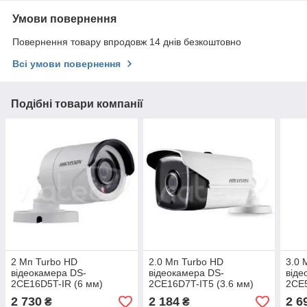
Умови повернення
Повернення товару впродовж 14 днів безкоштовно
Всі умови повернення
Подібні товари компанії
2 Мп Turbo HD
2.0 Мп Turbo HD
3.0 
відеокамера DS-
відеокамера DS-
віде
2CE16D5T-IR (6 мм)
2CE16D7T-IT5 (3.6 мм)
2CE5
2 730
2 184
2 6
₴
₴