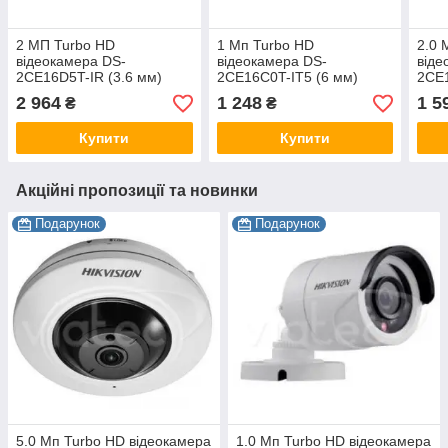
2 МП Turbo HD
1 Мп Turbo HD
2.0 
відеокамера DS-
відеокамера DS-
віде
2CE16D5T-IR (3.6 мм)
2CE16C0T-IT5 (6 мм)
2CE1
2 964
1 248
1 5
₴
₴
Купити
Купити
Акційні пропозиції та новинки
Подарунок
Подарунок
5.0 Мп Turbo HD відеокамера
1.0 Мп Turbo HD відеокамера