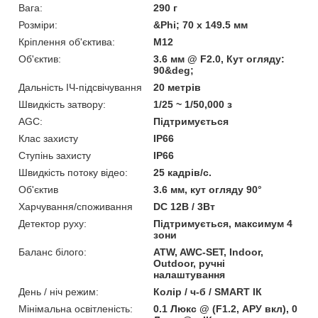
Вага:
290 г
Розміри:
&Phi; 70 х 149.5 мм
Кріплення об'єктива:
М12
Об'єктив:
3.6 мм @ F2.0, Кут огляду:
90&deg;
Дальність ІЧ-підсвічування
20 метрів
Швидкість затвору:
1/25 ~ 1/50,000 з
AGC:
Підтримується
Клас захисту
IP66
Ступінь захисту
IP66
Швидкість потоку відео:
25 кадрів/с.
Об'єктив
3.6 мм, кут огляду 90°
Харчування/споживання
DC 12В / 3Вт
Детектор руху:
Підтримується, максимум 4
зони
Баланс білого:
ATW, AWC-SET, Indoor,
Outdoor, ручні
налаштування
День / ніч режим:
Колір / ч-б / SMART ІК
Мінімальна освітленість:
0.1 Люкс @ (F1.2, АРУ вкл), 0