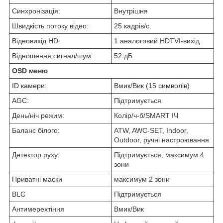
Синхронізація:
Внутрішня
Швидкість потоку відео:
25 кадрів/с.
Відеовихід HD:
1 аналоговий HDTVI-вихід
Відношення сигнал/шум:
52 дБ
OSD меню
ID камери:
Вмик/Вик (15 символів)
AGC:
Підтримується
День/ніч режим:
Колір/ч-б/SMART ІЧ
Баланс білого:
ATW, AWC-SET, Indoor,
Outdoor, ручні настроювання
Детектор руху:
Підтримується, максимум 4
зони
Приватні маски
максимум 2 зони
BLC
Підтримується
Антимерехтіння
Вмик/Вик