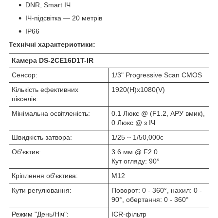
DNR, Smart ІЧ
ІЧ-підсвітка — 20 метрів
IP66
Технічні характеристики:
Камера DS-2CE16D1T-IR
Сенсор:
1/3" Progressive Scan CMOS
Кількість ефективних
1920(H)х1080(V)
пікселів:
Мінімальна освітленість:
0.1 Люкс @ (F1.2, АРУ вмик),
0 Люкс @ з ІЧ
Швидкість затвора:
1/25 ~ 1/50,000с
Об'єктив:
3.6 мм @ F2.0
Кут огляду: 90°
Кріплення об'єктива:
М12
Кути
регулювання:
Поворот: 0 - 360°, нахил: 0 -
90°, обертання: 0 - 360°
Режим "День/Ніч":
ICR-фільтр