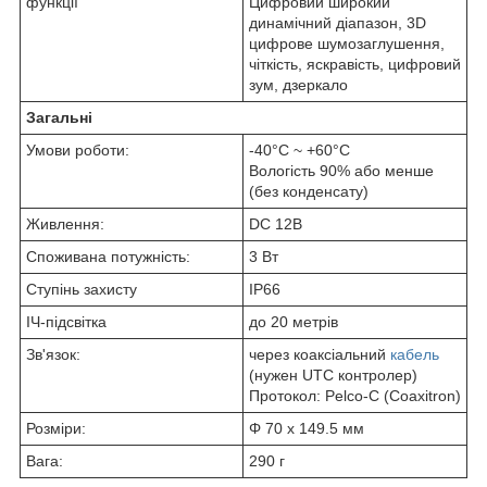
функції
Цифровий
широкий
динамічний діапазон,
3D
цифрове шумозаглушення
,
чіткість
, яскравість,
цифровий
зум,
дзеркало
Загальні
Умови роботи:
-40°C ~ +60°C
Вологість 90% або менше
(без конденсату)
Живлення:
DC 12В
Споживана потужність:
3 Вт
Ступінь захисту
IP66
ІЧ-підсвітка
до 20 метрів
Зв'язок:
через коаксіальний
кабель
(нужен UTC контролер)
Протокол: Pelco-C (Coaxitron)
Розміри:
Φ 70 х 149.5 мм
Вага:
290 г