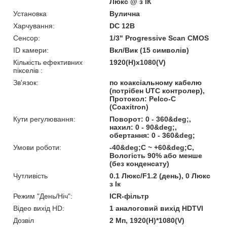
Люкс @ з ІК
Установка
Вулична
Харчування:
DC 12В
Сенсор:
1/3" Progressive Scan CMOS
ID камери:
Вкл/Вик (15 символів)
Кількість ефективних
1920(H)х1080(V)
пікселів :
Зв'язок:
по коаксіальному кабелю
(потрібен UTC контролер),
Протокол: Pelco-C
(Coaxitron)
Кути регулювання:
Поворот: 0 - 360&deg;,
нахил: 0 - 90&deg;,
обертання: 0 - 360&deg;
Умови роботи:
-40&deg;C ~ +60&deg;C,
Вологість 90% або менше
(без конденсату)
Чутливість
0.1 Люкс/F1.2 (день), 0 Люкс
з Ік
Режим "День/Ніч":
ICR-фільтр
Відео вихід HD:
1 аналоговий вихід HDTVI
Дозвіл
2 Мп, 1920(H)*1080(V)