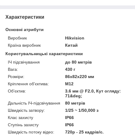
Характеристики
Основні атрибути
Виробник
Hikvision
Країна виробник
Китай
Користувальницькі характеристики
ІЧ підсвічування
до 80 метрів
Вага:
430 г
Розміри:
86х82х220 мм
Кріплення об'єктива:
М12
Об'єктив:
3.6 мм @ F2.0, Кут огляду:
71&deg;
Дальність ІЧ-підсвічування
80 метрів
Швидкість затвору:
1/25 ~ 1/50,000 з
Клас захисту
IP66
Ступінь захисту
IP66
Швидкість потоку відео:
720p - 25 кадрів/с.