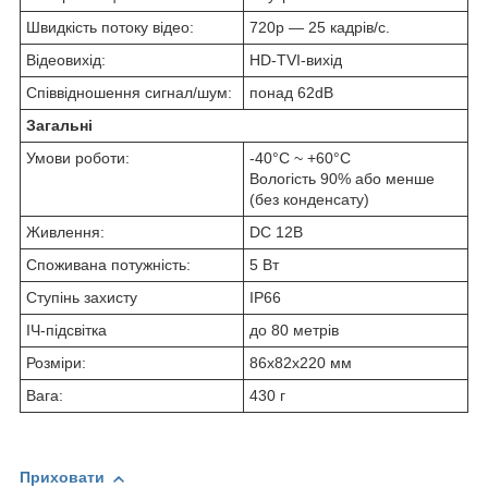
Швидкість потоку відео:
720p — 25 кадрів/с.
Відеовихід:
HD-TVI-вихід
Співвідношення сигнал/шум:
понад 62dB
Загальні
Умови роботи:
-40°C ~ +60°C
Вологість 90% або менше
(без конденсату)
Живлення:
DC 12В
Споживана потужність:
5 Вт
Ступінь захисту
IP66
ІЧ-підсвітка
до 80 метрів
Розміри:
86х82x220 мм
Вага:
430 г
Приховати