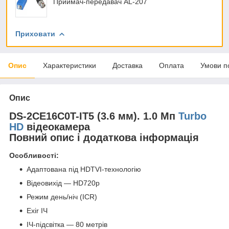
Приймач-передавач AL-207
Приховати
Опис
Характеристики
Доставка
Оплата
Умови п
Опис
DS-2CE16C0T-IT5 (3.6 мм). 1.0 Мп
Turbo
HD
відеокамера
Повний опис і додаткова інформація
Особливості:
Адаптована під HDTVI-технологію
Відеовихід — HD720p
Режим день/ніч (ICR)
Exir ІЧ
ІЧ-підсвітка — 80 метрів