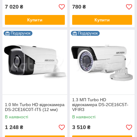
7 020
780
₴
₴
Купити
Купити
Подарунок
Подарунок
1.3 МП Turbo HD
1.0 Мп Turbo HD відеокамера
відеокамера DS-2CE16C5T-
DS-2CE16C0T-IT5 (12 мм)
VFIR3
В наявності
В наявності
1 248
3 510
₴
₴