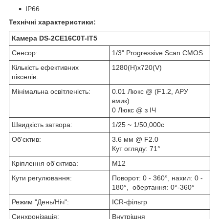
IP66
Технічні характеристики:
Камера DS-2CE16C0T-IT5
Сенсор:
1/3" Progressive Scan CMOS
Кількість ефективних
1280(H)х720(V)
пікселів:
Мінімальна освітленість:
0.01 Люкс @ (F1.2, АРУ
вмик)
0 Люкс @ з ІЧ
Швидкість затвора:
1/25 ~ 1/50,000с
Об'єктив:
3.6 мм @ F2.0
Кут огляду: 71°
Кріплення об'єктива:
М12
Кути
регулювання:
Поворот: 0 - 360°, нахил: 0 -
180°,
обертання: 0°-360°
Режим "День/Ніч":
ICR-фільтр
Синхронізація:
Внутрішня