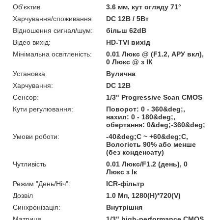
Об'єктив
3.6 мм, кут огляду 71°
Харчування/споживання
DC 12В / 5Вт
Відношення сигнал/шум:
більш 62dB
Відео вихід:
HD-TVI вихід
Мінімальна освітленість:
0.01 Люкс @ (F1.2, АРУ вкл),
0 Люкс @ з ІК
Установка
Вулична
Харчування:
DC 12В
Сенсор:
1/3" Progressive Scan CMOS
Кути регулювання:
Поворот: 0 - 360&deg;,
нахил: 0 - 180&deg;,
обертання: 0&deg;-360&deg;
Умови роботи:
-40&deg;C ~ +60&deg;C,
Вологість 90% або менше
(без конденсату)
Чутливість
0.01 Люкс/F1.2 (день), 0
Люкс з Ік
Режим "День/Ніч":
ICR-фільтр
Дозвіл
1.0 Мп, 1280(H)*720(V)
Синхронізація:
Внутрішня
Матриця
1/3" high-performance CMOS