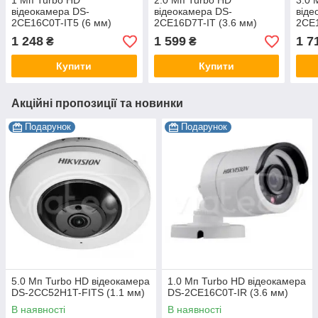
1 Мп Turbo HD
2.0 Мп Turbo HD
3.0 
відеокамера DS-
відеокамера DS-
віде
2CE16C0T-IT5 (6 мм)
2CE16D7T-IT (3.6 мм)
2CE1
1 248
1 599
1 7
₴
₴
Купити
Купити
Акційні пропозиції та новинки
Подарунок
Подарунок
5.0 Мп Turbo HD відеокамера
1.0 Мп Turbo HD відеокамера
DS-2CC52H1T-FITS (1.1 мм)
DS-2CE16C0T-IR (3.6 мм)
В наявності
В наявності