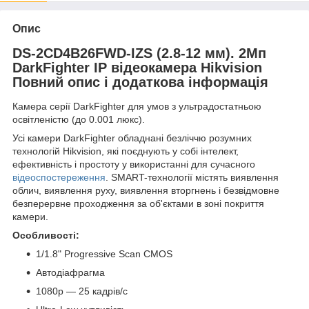
Опис
DS-2CD4B26FWD-IZS (2.8-12 мм). 2Мп
DarkFighter IP відеокамера Hikvision
Повний опис і додаткова інформація
Камера серії DarkFighter для умов з ультрадостатньою
освітленістю (до 0.001 люкс).
Усі камери DarkFighter обладнані безліччю розумних
технологій Hikvision, які поєднують у собі інтелект,
ефективність і простоту у використанні для сучасного
відеоспостереження
. SMART-технології містять виявлення
облич, виявлення руху, виявлення вторгнень і безвідмовне
безперервне проходження за об'єктами в зоні покриття
камери.
Особливості:
1/1.8" Progressive Scan CMOS
Автодіафрагма
1080p — 25 кадрів/с