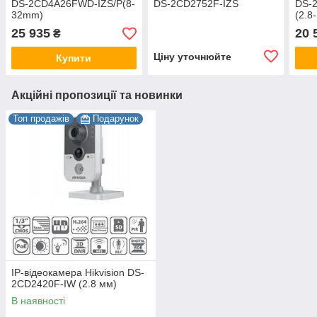
DS-2CD4A26FWD-IZS/P(8-
DS-2CD2752F-IZS
DS-
32mm)
(2.8
25 935
20 
₴
Ціну уточнюйте
Купити
Акційні пропозиції та новинки
Топ продажів
Подарунок
IP-відеокамера Hikvision DS-
2CD2420F-IW (2.8 мм)
В наявності