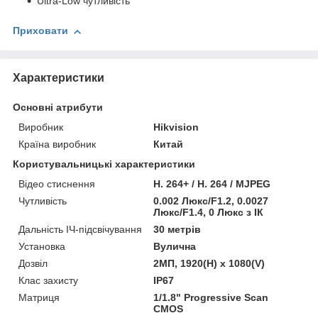
Ultra-Low чутливість
Приховати
Характеристики
Основні атрибути
Виробник
Hikvision
Країна виробник
Китай
Користувальницькі характеристики
Відео стиснення
H. 264+ / H. 264 / MJPEG
Чутливість
0.002 Люкс/F1.2, 0.0027
Люкс/F1.4, 0 Люкс з ІК
Дальність ІЧ-підсвічування
30 метрів
Установка
Вулична
Дозвіл
2МП, 1920(H) x 1080(V)
Клас захисту
IP67
Матриця
1/1.8" Progressive Scan
CMOS