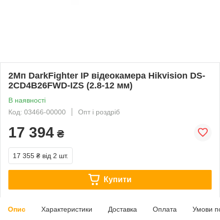
2Мп DarkFighter IP відеокамера Hikvision DS-
2CD4B26FWD-IZS (2.8-12 мм)
В наявності
Код: 03466-00000
Опт і роздріб
17 394
₴
17 355 ₴
від 2 шт.
Купити
Опис
Характеристики
Доставка
Оплата
Умови п