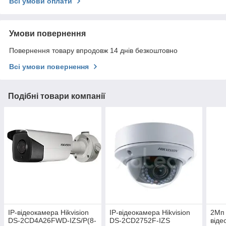
Всі умови оплати
Умови повернення
Повернення товару впродовж 14 днів безкоштовно
Всі умови повернення
Подібні товари компанії
IP-відеокамера Hikvision
IP-відеокамера Hikvision
2Мп 
DS-2CD4A26FWD-IZS/P(8-
DS-2CD2752F-IZS
віде