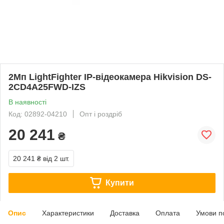
2Мп LightFighter IP-відеокамера Hikvision DS-
2CD4A25FWD-IZS
В наявності
Код: 02892-04210
Опт і роздріб
20 241
₴
20 241 ₴
від 2 шт.
Купити
Опис
Характеристики
Доставка
Оплата
Умови п