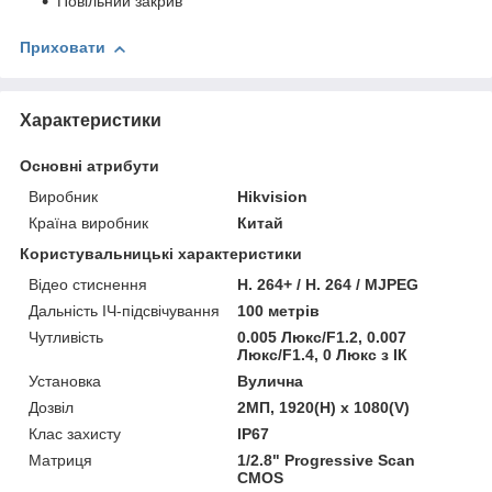
Повільний закрив
Приховати
Характеристики
Основні атрибути
Виробник
Hikvision
Країна виробник
Китай
Користувальницькі характеристики
Відео стиснення
H. 264+ / H. 264 / MJPEG
Дальність ІЧ-підсвічування
100 метрів
Чутливість
0.005 Люкс/F1.2, 0.007
Люкс/F1.4, 0 Люкс з ІК
Установка
Вулична
Дозвіл
2МП, 1920(H) x 1080(V)
Клас захисту
IP67
Матриця
1/2.8" Progressive Scan
CMOS