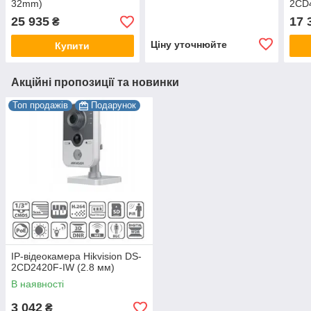
32mm)
2CD
мм)
25 935
17 
₴
Ціну уточнюйте
Купити
Акційні пропозиції та новинки
Топ продажів
Подарунок
IP-відеокамера Hikvision DS-
2CD2420F-IW (2.8 мм)
В наявності
3 042
₴