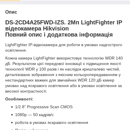
Опис
DS-2CD4A25FWD-IZS. 2Мп LightFighter IP
відеокамера Hikvision
Повний опис і додаткова інформація
LightFighter IP-відеокамера для роботи в умовах надгострого
освітлення.
Кожна камера LightFighter використовує технологію WDR 140
дБ. Результатом цієї передової інновації є підвищення якості
технології WDR у 100 разів і як наслідок кришталево чистий,
деталізоване зображення з якісним кольоропередаванням у
нестандартних важких для звичайних WDR 120 дБ камер
умовах над яскравого освітлення або в умовах освітлення за
високої контрастності.
Особливості:
1/2.8" Progressive Scan CMOS
1080p — 50 кадрів/с
робота в умовах яскравого освітлення