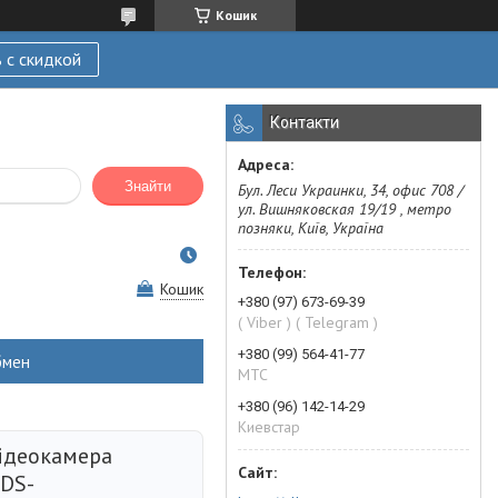
Кошик
 с скидкой
Контакти
Знайти
Бул. Леси Украинки, 34, офис 708 /
ул. Вишняковская 19/19 , метро
позняки, Київ, Україна
Кошик
+380 (97) 673-69-39
( Viber ) ( Telegram )
+380 (99) 564-41-77
бмен
МТС
+380 (96) 142-14-29
Киевстар
відеокамера
 DS-