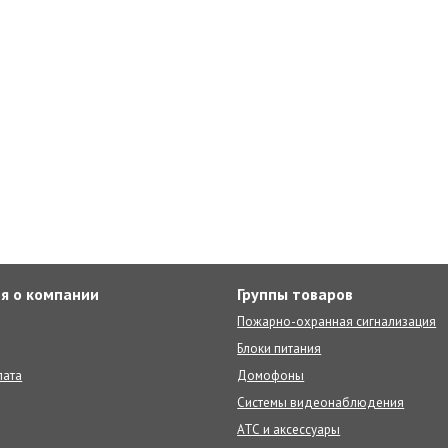
я о компании
Группы товаров
Пожарно-охранная сигнализация
Блоки питания
лата
Домофоны
Системы видеонаблюдения
АТС и аксессуары