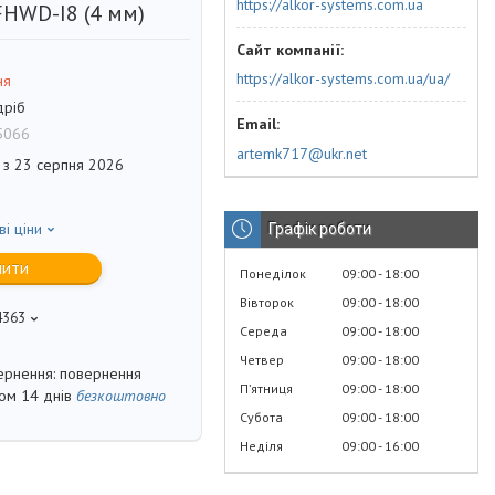
https://alkor-systems.com.ua
HWD-I8 (4 мм)
https://alkor-systems.com.ua/ua/
ня
дріб
5066
artemk717@ukr.net
 з 23 серпня 2026
ві ціни
Графік роботи
пити
Понеділок
09:00
18:00
Вівторок
09:00
18:00
4363
Середа
09:00
18:00
Четвер
09:00
18:00
повернення
Пʼятниця
09:00
18:00
гом 14 днів
безкоштовно
Субота
09:00
18:00
Неділя
09:00
16:00