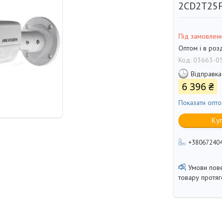
2CD2T25F
Під замовлен
Оптом і в роз
Код:
03663-0
Відправка
6 396 ₴
Показати опто
Ку
+38067240
товару протя