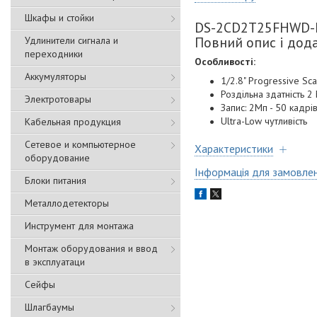
Шкафы и стойки
DS-2CD2T25FHWD-I8
Повний опис і дод
Удлинители сигнала и
переходники
Особливості:
Аккумуляторы
1/2.8" Progressive S
Роздільна здатність 2
Электротовары
Запис: 2Мп - 50 кадрів
Ultra-Low чутливість
Кабельная продукция
Сетевое и компьютерное
Характеристики
оборудование
Інформація для замовле
Блоки питания
Металлодетекторы
Инструмент для монтажа
Монтаж оборудования и ввод
в эксплуатаци
Сейфы
Шлагбаумы