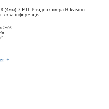
 (4мм). 2 МП IP-відеокамера Hikvision
аткова інформація
can CMOS
 Мп
/с
ння