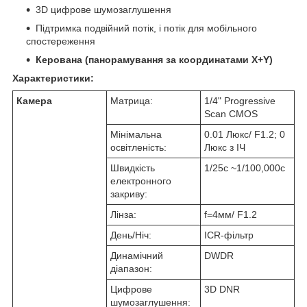
3D цифрове шумозаглушення
Підтримка подвійний потік, і потік для мобільного
спостереження
Керована (панорамування за координатами X+Y)
Характеристики:
Камера
Матрица:
1/4" Progressive
Scan CMOS
Мінімальна
0.01 Люкс/ F1.2; 0
освітленість:
Люкс з ІЧ
Швидкість
1/25с ~1/100,000с
електронного
закриву:
Лінза:
f=4мм/ F1.2
День/Ніч:
ICR-фільтр
Динамічний
DWDR
діапазон:
Цифрове
3D DNR
шумозаглушення: