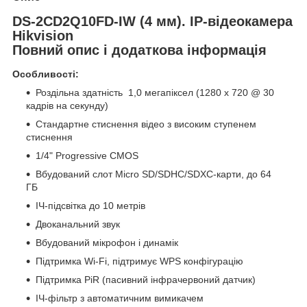
DS-2CD2Q10FD-IW (4 мм). IP-відеокамера
Hikvision
Повний опис і додаткова інформація
Особливості:
Роздільна здатність 1,0 мегапіксел (1280 х 720 @ 30
кадрів на секунду)
Стандартне стиснення відео з високим ступенем
стиснення
1/4" Progressive CMOS
Вбудований слот Micro SD/SDHC/SDXC-карти, до 64
ГБ
ІЧ-підсвітка до 10 метрів
Двоканальний звук
Вбудований мікрофон і динамік
Підтримка Wi-Fi, підтримує WPS конфігурацію
Підтримка PiR (пасивний інфрачервоний датчик)
ІЧ-фільтр з автоматичним вимикачем