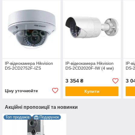
IP-відеокамера Hikvision
IP-відеокамера Hikvision
IP-в
DS-2CD2752F-IZS
DS-2CD2020F-IW (4 мм)
DS-2
3 354
3 0
₴
Ціну уточнюйте
Купити
Акційні пропозиції та новинки
Топ продажів
Подарунок