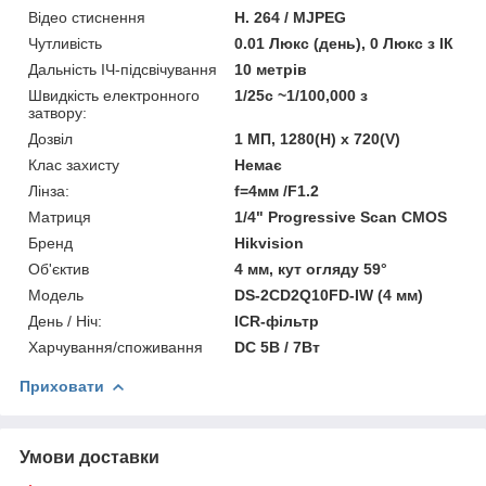
Відео стиснення
H. 264 / MJPEG
Чутливість
0.01 Люкс (день), 0 Люкс з ІК
Дальність ІЧ-підсвічування
10 метрів
Швидкість електронного
1/25с ~1/100,000 з
затвору:
Дозвіл
1 МП, 1280(H) x 720(V)
Клас захисту
Немає
Лінза:
f=4мм /F1.2
Матриця
1/4" Progressive Scan CMOS
Бренд
Hikvision
Об'єктив
4 мм, кут огляду 59°
Модель
DS-2CD2Q10FD-IW (4 мм)
День / Ніч:
ICR-фільтр
Харчування/споживання
DC 5В / 7Вт
Приховати
Умови доставки