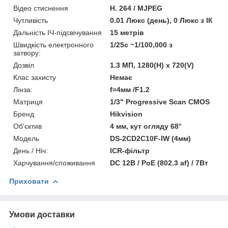
Відео стиснення
H. 264 / MJPEG
Чутливість
0.01 Люкс (день), 0 Люкс з ІК
Дальність ІЧ-підсвічування
15 метрів
Швидкість електронного
1/25с ~1/100,000 з
затвору:
Дозвіл
1.3 МП, 1280(H) x 720(V)
Клас захисту
Немає
Лінза:
f=4мм /F1.2
Матриця
1/3" Progressive Scan CMOS
Бренд
Hikvision
Об'єктив
4 мм, кут огляду 68°
Модель
DS-2CD2C10F-IW (4мм)
День / Ніч:
ICR-фільтр
Харчування/споживання
DC 12В / PoE (802.3 af) / 7Вт
Приховати
Умови доставки