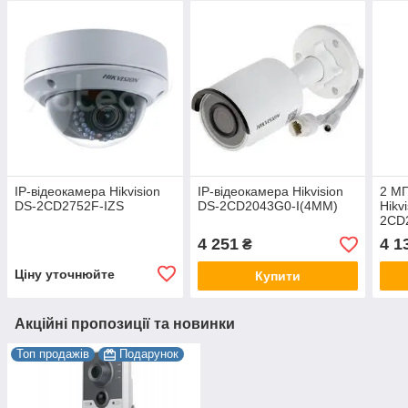
IP-відеокамера Hikvision
IP-відеокамера Hikvision
2 МП
DS-2CD2752F-IZS
DS-2CD2043G0-I(4MM)
Hikv
2CD
4 251
4 1
₴
Ціну уточнюйте
Купити
Акційні пропозиції та новинки
Топ продажів
Подарунок