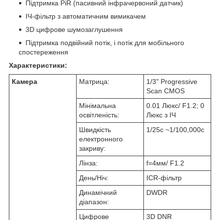
Підтримка PiR (пасивний інфрачервоний датчик)
ІЧ-фільтр з автоматичним вимикачем
3D цифрове шумозаглушення
Підтримка подвійний потік, і потік для мобільного
спостереження
Характеристики:
Камера
Матрица:
1/3" Progressive
Scan CMOS
Мінімальна
0.01 Люкс/ F1.2; 0
освітленість:
Люкс з ІЧ
Швидкість
1/25с ~1/100,000с
електронного
закриву:
Лінза:
f=4мм/ F1.2
День/Ніч:
ICR-фільтр
Динамічний
DWDR
діапазон:
Цифрове
3D DNR