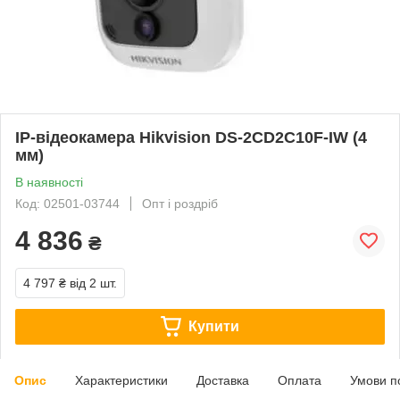
IP-відеокамера Hikvision DS-2CD2C10F-IW (4
мм)
В наявності
Код: 02501-03744
Опт і роздріб
4 836
₴
4 797 ₴
від 2 шт.
Купити
Опис
Характеристики
Доставка
Оплата
Умови п