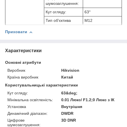
шумозаглушення:
Кут огляду:
63°
Тип об'єктива
M12
Приховати
Характеристики
Основні атрибути
Виробник
Hikvision
Країна виробник
Китай
Користувальницькі характеристики
Кут огляду:
63&deg;
Мінімальна освітленість:
0.01 Люкс/ F1.2;0 Люкс з ІК
Установка
Внутрішня
Динамічний діапазон:
DWDR
Цифрове
3D DNR
шумозаглушення: