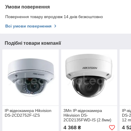
Умови повернення
Повернення товару впродовж 14 днів безкоштовно
Всі умови повернення
Подібні товари компанії
IP-відеокамера Hikvision
3Мп IP-відеокамера
IP-в
DS-2CD2752F-IZS
Hikvision DS-
DS-2
2CD2135FWD-IS (2.8мм)
12 m
віде
4 368
4 5
₴