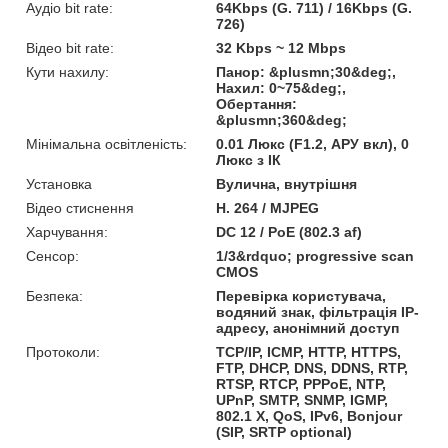
Аудіо bit rate:
64Kbps (G. 711) / 16Kbps (G.
726)
Відео bit rate:
32 Kbps ~ 12 Mbps
Кути нахилу:
Панор: &plusmn;30&deg;,
Нахил: 0~75&deg;,
Обертання:
&plusmn;360&deg;
Мінімальна освітленість:
0.01 Люкс (F1.2, АРУ вкл), 0
Люкс з ІК
Установка
Вулична, внутрішня
Відео стиснення
H. 264 / MJPEG
Харчування:
DC 12 / PoE (802.3 af)
Сенсор:
1/3&rdquo; progressive scan
CMOS
Безпека:
Перевірка користувача,
водяний знак, фільтрація IP-
адресу, анонімний доступ
Протоколи:
TCP/IP, ICMP, HTTP, HTTPS,
FTP, DHCP, DNS, DDNS, RTP,
RTSP, RTCP, PPPoE, NTP,
UPnP, SMTP, SNMP, IGMP,
802.1 X, QoS, IPv6, Bonjour
(SIP, SRTP optional)