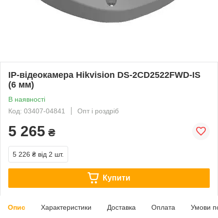
IP-відеокамера Hikvision DS-2CD2522FWD-IS
(6 мм)
В наявності
Код: 03407-04841
Опт і роздріб
5 265
₴
5 226 ₴
від 2 шт.
Купити
Опис
Характеристики
Доставка
Оплата
Умови п