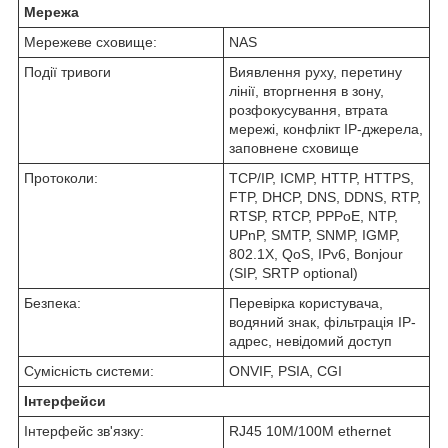
Мережа
Мережеве сховище:
NAS
Події тривоги
Виявлення руху, перетину
лінії, вторгнення в зону,
розфокусування, втрата
мережі, конфлікт IP-джерела,
заповнене сховище
Протоколи:
TCP/IP, ICMP, HTTP, HTTPS,
FTP, DHCP, DNS, DDNS, RTP,
RTSP, RTCP, PPPoE, NTP,
UPnP, SMTP, SNMP, IGMP,
802.1X, QoS, IPv6, Bonjour
(SIP, SRTP optional)
Безпека:
Перевірка користувача,
водяний знак, фільтрація IP-
адрес, невідомий доступ
Сумісність системи:
ONVIF, PSIA, CGI
Інтерфейси
Інтерфейс зв'язку:
RJ45 10M/100M ethernet