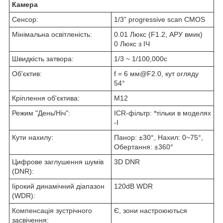
Камера
Сенсор:
1/3” progressive scan CMOS
Мінімальна освітленість:
0.01 Люкс (F1.2, АРУ вмик)
0 Люкс з ІЧ
Швидкість затвора:
1/3 ~ 1/100,000с
Об'єктив:
f = 6 мм@F2.0, кут огляду
54°
Кріплення об'єктива:
M12
Режим "День/Ніч":
ICR-фільтр: *тільки в моделях
-I
Кути нахилу:
Панор: ±30°, Нахил: 0~75°,
Обертання: ±360°
Цифрове заглушення шумів
3D DNR
(DNR):
Iiрокий динамічний діапазон
120dB WDR
(WDR):
Компенсація зустрічного
Є, зони настроюються
засвічення: