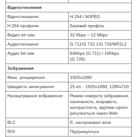
Відеостиснення
Відеостискання:
H.264 / MJPEG
H.264 профили:
Базовий профіль
Видео bit rate:
32 Kbps ~ 12 Mbps
Аудіостискання:
G.711/G.722.1/G.726/MP2L2
Аудио bit rate:
64Kbps (G.711) / 16Kbps
(G.726)
Зображення
Макс. розширення:
1920х1080
Швидкість записування:
25 к/с - 1920x1080, 1280x720
Налаштування зображення:
Режим повороту зображення,
насиченість, яскравість,
контрастність, відтінки сірого
регулюється через Web
BLC
Є, настроювані зони
ROI
Підтримується