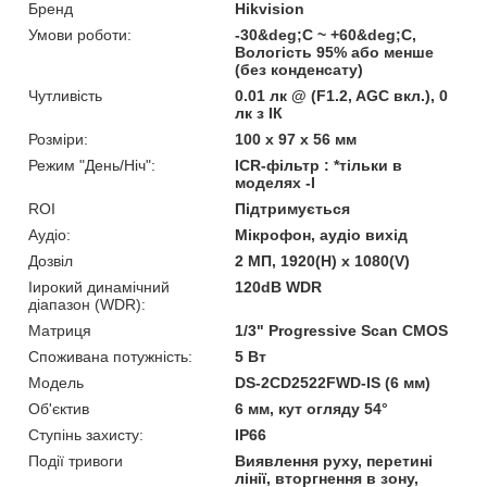
Бренд
Hikvision
Умови роботи:
-30&deg;C ~ +60&deg;C,
Вологість 95% або менше
(без конденсату)
Чутливість
0.01 лк @ (F1.2, AGC вкл.), 0
лк з ІК
Розміри:
100 х 97 x 56 мм
Режим "День/Ніч":
ICR-фільтр : *тільки в
моделях -I
ROI
Підтримується
Аудіо:
Мікрофон, аудіо вихід
Дозвіл
2 МП, 1920(H) х 1080(V)
Іирокий динамічний
120dB WDR
діапазон (WDR):
Матриця
1/3" Progressive Scan CMOS
Споживана потужність:
5 Вт
Модель
DS-2CD2522FWD-IS (6 мм)
Об'єктив
6 мм, кут огляду 54°
Ступінь захисту:
IP66
Події тривоги
Виявлення руху, перетині
лінії, вторгнення в зону,