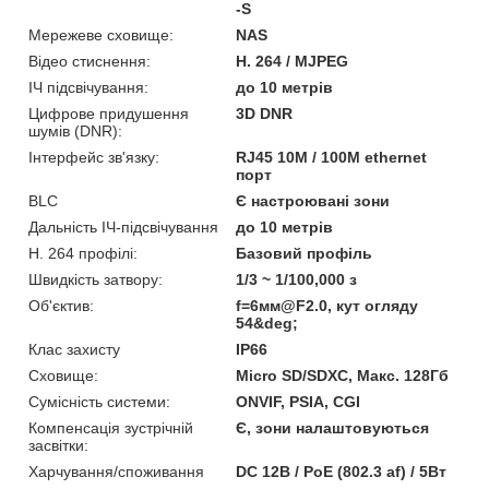
-S
Мережеве сховище:
NAS
Відео стиснення:
H. 264 / MJPEG
ІЧ підсвічування:
до 10 метрів
Цифрове придушення
3D DNR
шумів (DNR):
Інтерфейс зв'язку:
RJ45 10M / 100M ethernet
порт
BLC
Є настроювані зони
Дальність ІЧ-підсвічування
до 10 метрів
H. 264 профілі:
Базовий профіль
Швидкість затвору:
1/3 ~ 1/100,000 з
Об'єктив:
f=6мм@F2.0, кут огляду
54&deg;
Клас захисту
IP66
Сховище:
Micro SD/SDXC, Макс. 128Гб
Сумісність системи:
ONVIF, PSIA, CGI
Компенсація зустрічній
Є, зони налаштовуються
засвітки:
Харчування/споживання
DC 12В / PoE (802.3 af) / 5Вт