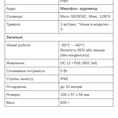
порт
Аудіо:
Мікрофон, аудіовихід
Сховище:
Micro SD/SDXC, Макс. 128Гб
Тривога:
1 вх/1вих, *тільки в моделях -
S
Загальні
Умови роботи:
-30°C ~ +60°C
Вологість 95% або менше
(без конденсату)
Живлення:
DC 12 / PoE (802.3af)
Споживана потужність:
5 Вт
Ступінь захисту:
IP66
ІЧ-підсвітка:
до 10 метрів
Розміри:
100 х 97 x 56 мм
Вага:
600 г