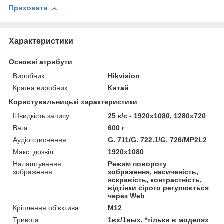
Приховати
Характеристики
Основні атрибути
Виробник
Hikvision
Країна виробник
Китай
Користувальницькі характеристики
Швидкість запису:
25 к/с - 1920x1080, 1280x720
Вага:
600 г
Аудіо стиснення:
G. 711/G. 722.1/G. 726/MP2L2
Макс. дозвіл:
1920х1080
Налаштування
Режим повороту
зображення:
зображення, насиченість,
яскравість, контрастність,
відтінки сірого регулюється
через Web
Кріплення об'єктива:
M12
Тривога:
1вх/1вых, *тільки в моделях