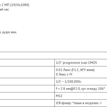
до 2 МП (1920х1080)
ий час
 аудіо вих.
1/3” progressive scan CMOS
0.01 Люкс (F1.2, АРУ вмик)
0 Люкс з ІЧ
1/3 ~ 1/100,000с
f = 2.8 мм@F2.0, кут огляду 106°
M12
ICR-фільтр: *тільки в моделях -I