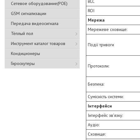
BLC
Сетевое оборудование(POE)
ROI
GSM сигнализации
Мережа
Передача видеосигнала
Мережеве сховище:
Тёплый пол
Инструмент каталог товаров
Події тривоги
Кондиционеры
Гироскутеры
Протоколи:
Безпека:
Сумісність системи:
Інтерфейси
Інтерфейс зв'язку:
Аудіо:
Сховище: