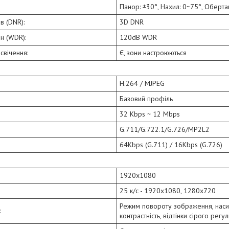
Панор: ±30°, Нахил: 0~75°, Оберта
 (DNR):
3D DNR
н (WDR):
120dB WDR
свічення:
Є, зони настроюються
H.264 / MJPEG
Базовий профіль
32 Kbps ~ 12 Mbps
G.711/G.722.1/G.726/MP2L2
64Kbps (G.711) / 16Kbps (G.726)
1920х1080
25 к/с - 1920x1080, 1280x720
Режим повороту зображення, насиче
:
контрастність, відтінки сірого рег