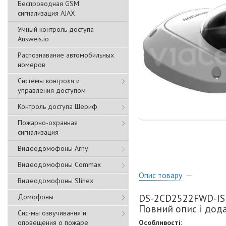
Беспроводная GSM
сигнализация АJAX
Умный контроль доступа
Ausweis.io
Распознавание автомобильных
номеров
Системы контроля и
управления доступом
Контроль доступа Шериф
Пожарно-охранная
сигнализация
Видеодомофоны Arny
Видеодомофоны Commax
Опис товару
Видеодомофоны Slinex
DS-2CD2522FWD-IS (
Домофоны
Повний опис і дод
Сис-мы озвучивания и
оповещения о пожаре
Особливості: