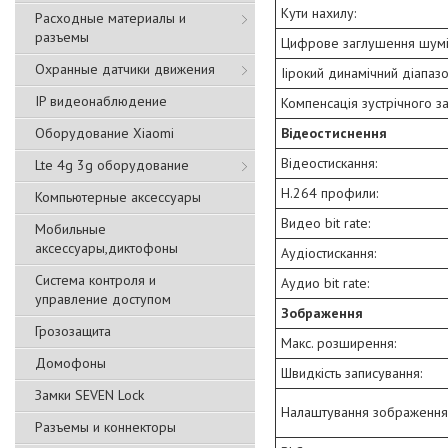
Кути нахилу:
Расходные материалы и
разъемы
Цифрове заглушення шумів
Охранные датчики движения
Iiрокий динамічний діапазо
IP видеонаблюдение
Компенсація зустрічного за
Оборудование Xiaomi
Відеостиснення
Відеостискання:
Lte 4g 3g оборудование
H.264 профили:
Компьютерные аксессуары
Видео bit rate:
Мобильные
аксессуары,диктофоны
Аудіостискання:
Система контроля и
Аудио bit rate:
управление доступом
Зображення
Грозозащита
Макс. розширення:
Домофоны
Швидкість записування:
Замки SEVEN Lock
Налаштування зображення
Разъемы и коннекторы