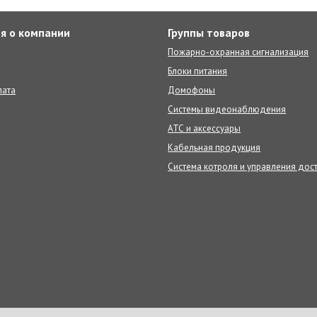
я о компании
Группы товаров
Пожарно-охранная сигнализация
Блоки питания
лата
Домофоны
Системы видеонаблюдения
АТС и аксессуары
Кабельная продукция
Система котроля и управления дос