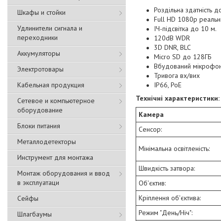
Роздільна здатність 
Шкафы и стойки
Full HD 1080p реальн
Удлинители сигнала и
ІЧ-підсвітка до 10 м.
переходники
120dB WDR
3D DNR, BLC
Аккумуляторы
Micro SD до 128ГБ
Вбудований мікрофон,
Электротовары
Тривога вх/вих
Кабельная продукция
IP66, PoE
Технічні характеристики:
Сетевое и компьютерное
оборудование
Камера
Блоки питания
Сенсор:
Металлодетекторы
Мінімальна освітленість:
Инструмент для монтажа
Швидкість затвора:
Монтаж оборудования и ввод
в эксплуатаци
Об'єктив:
Кріплення об'єктива:
Сейфы
Режим "День/Ніч":
Шлагбаумы