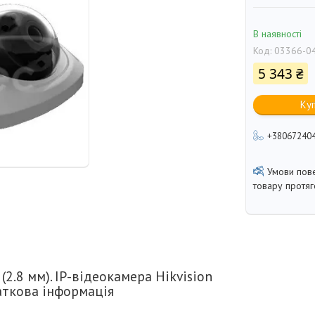
В наявності
Код:
03366-0
5 343 ₴
Ку
+38067240
товару протя
2.8 мм). IP-відеокамера Hikvision
аткова інформація