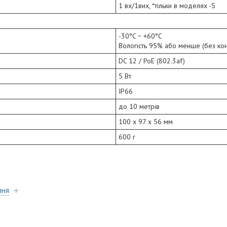
1 вх/1вих, *тільки в моделях -S
-30°C ~ +60°C
Вологість 95% або менше (без ко
DC 12 / PoE (802.3af)
5 Вт
IP66
до 10 метрів
100 х 97 x 56 мм
600 г
ння