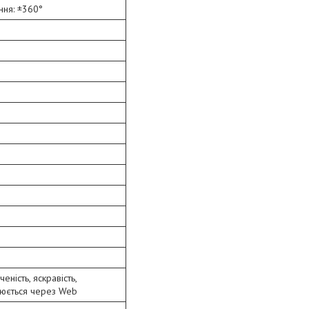
ння: ±360°
ність, яскравість,
улюється через Web