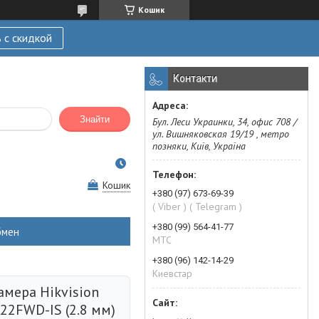
Кошик
 с скидкой
Контакти
Знайти
Бул. Леси Украинки, 34, офис 708 /
ул. Вишняковская 19/19 , метро
позняки, Київ, Україна
Кошик
+380 (97) 673-69-39
( Viber ) ( Telegram )
+380 (99) 564-41-77
бмен
МТС
+380 (96) 142-14-29
Киевстар
амера Hikvision
22FWD-IS (2.8 мм)