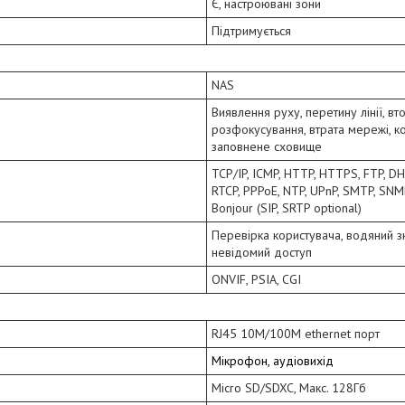
Є, настроювані зони
Підтримується
NAS
Виявлення руху, перетину лінії, вт
розфокусування, втрата мережі, к
заповнене сховище
TCP/IP, ICMP, HTTP, HTTPS, FTP, DH
RTCP, PPPoE, NTP, UPnP, SMTP, SNMP
Bonjour (SIP, SRTP optional)
Перевірка користувача, водяний зн
невідомий доступ
ONVIF, PSIA, CGI
RJ45 10M/100M ethernet порт
Мікрофон, аудіовихід
Micro SD/SDXC, Макс. 128Гб