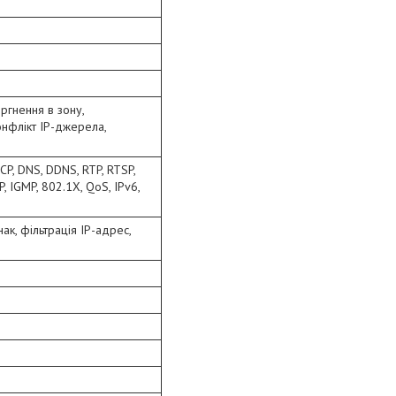
оргнення в зону,
онфлікт IP-джерела,
CP, DNS, DDNS, RTP, RTSP,
, IGMP, 802.1X, QoS, IPv6,
ак, фільтрація IP-адрес,