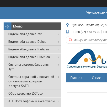
Уважаемые п
Бул. Леси Украинки, 34, 
+380 (97) 673-69-39
+3
Видеонаблюдение Atis
Видеонаблюдение Dahua
Видеонаблюдение Partizan
Видеонаблюдение Hikvision
Системы видеонаблюдения
Tyto
Cистемы охранной и пожарной
Главная
О нас
сигнализации, контроля
доступа SATEL
Оборудование ZKTeco
АТС, IP-телефоны и аксессуары