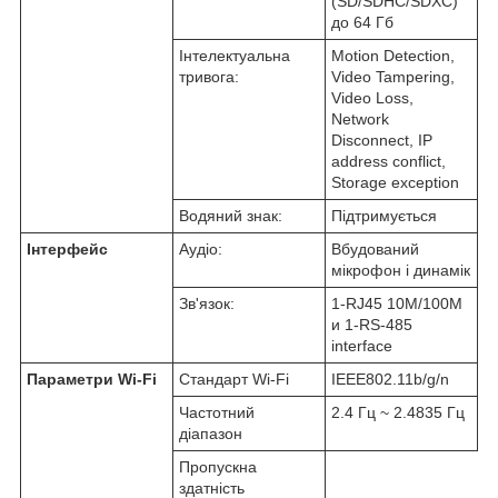
(SD/SDHC/SDXC)
до 64 Гб
Інтелектуальна
Motion Detection,
тривога:
Video Tampering,
Video Loss,
Network
Disconnect, IP
address conflict,
Storage exception
Водяний знак:
Підтримується
Інтерфейс
Аудіо:
Вбудований
мікрофон і динамік
Зв'язок:
1-RJ45 10M/100M
и 1-RS-485
interface
Параметри Wi-Fi
Стандарт Wi-Fi
IEEE802.11b/g/n
Частотний
2.4 Гц ~ 2.4835 Гц
діапазон
Пропускна
здатність