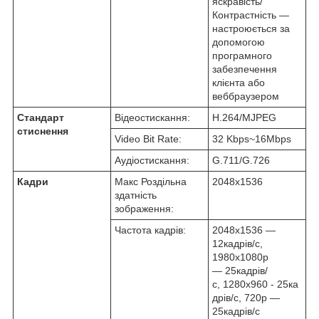
яскравість/
Контрастність —
настроюється за
допомогою
програмного
забезпечення
клієнта або
веббраузером
Стандарт
Відеостискання:
H.264/MJPEG
стиснення
Video Bit Rate:
32 Kbps~16Mbps
Аудіостискання:
G.711/G.726
Кадри
Макс Роздільна
2048x1536
здатність
зображення:
Частота кадрів:
2048x1536 —
12кадрів/с,
1980х1080р
— 25кадрів/
с, 1280x960 - 25ка
дрів/с, 720p —
25кадрів/с