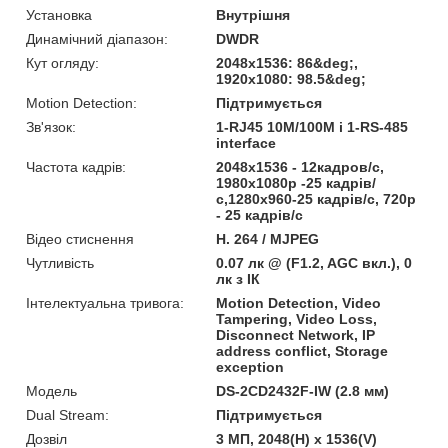
Установка
Внутрішня
Динамічний діапазон:
DWDR
Кут огляду:
2048х1536: 86&deg;,
1920х1080: 98.5&deg;
Motion Detection:
Підтримується
Зв'язок:
1-RJ45 10M/100M і 1-RS-485
interface
Частота кадрів:
2048x1536 - 12кадров/с,
1980х1080р -25 кадрів/
с,1280x960-25 кадрів/с, 720p
- 25 кадрів/с
Відео стиснення
H. 264 / MJPEG
Чутливість
0.07 лк @ (F1.2, AGC вкл.), 0
лк з ІК
Інтелектуальна тривога:
Motion Detection, Video
Tampering, Video Loss,
Disconnect Network, IP
address conflict, Storage
exception
Модель
DS-2CD2432F-IW (2.8 мм)
Dual Stream:
Підтримується
Дозвіл
3 МП, 2048(H) х 1536(V)