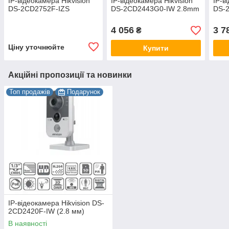
IP-відеокамера Hikvision
IP-відеокамера Hikvision
IP-в
DS-2CD2752F-IZS
DS-2CD2443G0-IW 2.8mm
DS-
4 056
3 7
₴
Ціну уточнюйте
Купити
Акційні пропозиції та новинки
Топ продажів
Подарунок
IP-відеокамера Hikvision DS-
2CD2420F-IW (2.8 мм)
В наявності