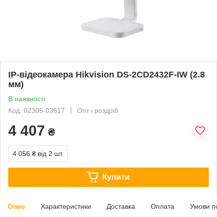
IP-відеокамера Hikvision DS-2CD2432F-IW (2.8
мм)
В наявності
Код: 02305-03617
Опт і роздріб
4 407
₴
4 056 ₴
від 2 шт.
Купити
Опис
Характеристики
Доставка
Оплата
Умови п