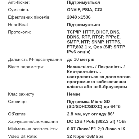
Anti-flicker:
Підтримується
Сумісність:
ONVIF, PSIA, CGI
Ефективних пікселів:
2048 х1536
HeartBeat:
Підтримується
Протоколи:
TCP/IP, HTTP, DHCP, DNS,
DDNS, RTP, RTSP, PPPoE,
SMTP, NTP, SNMP, HTTPS,
FTP,802.1 x, Qos (SIP, SRTP,
IPv6 опція)
Дальність ІЧ-підсвічування
до 10 метрів
Відео параметри:
Насиченість / Яскравість /
Контрастність -
настроюється за допомогою
програмного забезпечення
клієнта або веб-браузером
Клас захисту
Немає
Сховище:
Підтримка Micro SD
(SD/SDHC/SDXC) до 64Гб
Об'єктив
2.8 мм, кут огляду 86°
Харчування/споживання
DC 12В / PoE (802.3 af) / 5Вт
Мінімальна освітленість:
0.07 Люкс/ F1.2;0 Люкс з ІК
Video Bit Rate:
32 Kbps~16Mbps