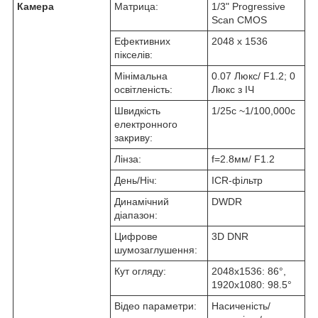
Камера
Матрица:
1/3" Progressive
Scan CMOS
Ефективних
2048 х 1536
пікселів:
Мінімальна
0.07 Люкс/ F1.2; 0
освітленість:
Люкс з ІЧ
Швидкість
1/25с ~1/100,000с
електронного
закриву:
Лінза:
f=2.8мм/ F1.2
День/Ніч:
ICR-фільтр
Динамічний
DWDR
діапазон:
Цифрове
3D DNR
шумозаглушення:
Кут огляду:
2048х1536: 86°,
1920х1080: 98.5°
Відео параметри:
Насиченість/