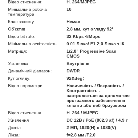
Відео стиснення:
H. 264/MJPEG
Мінімальна робоча
10
температура
Клас захисту
Немає
Об'єктив
2.8 мм, кут огляду 92°
Відео bit rate:
32 Kbps~8Mbps
Мінімальна освітленість:
0.01 Люкс/ F1.2;0 Люкс з ІК
Матриця:
1/2.8" Progressive Scan
CMOS
Установка
Внутрішня
Динамічний діапазон:
DWDR
Кут огляду:
92&deg;
Відео параметри:
Насиченість / Яскравість /
Контрастність -
настроюється за допомогою
програмного забезпечення
клієнта або веб-браузером
Відео стиснення
H. 264 / MJPEG
Живлення
DC 12В / PoE (802.3 af) / 4.9 т
Дозвіл
2 МП, 1920(H) х 1080(V)
Лінза:
f=2.8 мм /F2.0