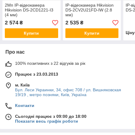
2Мп IP-відеокамера
IP-відеокамера Hikvision
IP-в
Hikvision DS-2CD1221-I3
DS-2CV2U21FD-IW (2.8
DS-
(4 мм)
мм)
2 574
2 535
₴
₴
Цін
Купити
Купити
Про нас
100% позитивних з 22 відгуків за рік
Працює з 23.03.2013
м. Київ
Бул. Леси Украинки, 34, офис 708 / ул. Вишняковская
19/19 , метро позняки, Київ, Україна
Контакти
Сьогодні працює з 09:00 до 18:00
Показати весь графік роботи