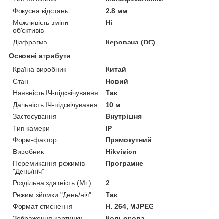
Фокусна відстань
2.8 мм
Можливість зміни
Ні
об'єктивів
Діафрагма
Керована (DC)
Основні атрибути
Країна виробник
Китай
Стан
Новий
Наявність ІЧ-підсвічування
Так
Дальність ІЧ-підсвічування
10 м
Застосування
Внутрішня
Тип камери
IP
Форм-фактор
Прямокутний
Виробник
Hikvision
Перемикання режимів
Програмне
"День/ніч"
Роздільна здатність (Мп)
2
Режим зйомки "День/ніч"
Так
Формат стиснення
H. 264, MJPEG
Зображення картинки
Кольорова