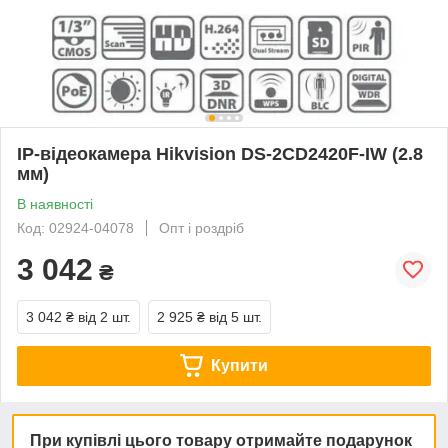
IP-відеокамера Hikvision DS-2CD2420F-IW (2.8
мм)
В наявності
Код: 02924-04078
Опт і роздріб
3 042
₴
3 042 ₴
від 2 шт.
2 925 ₴
від 5 шт.
Купити
При купівлі цього товару отримайте подарунок