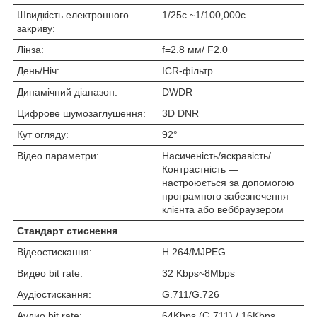
Швидкість електронного
1/25с ~1/100,000с
закриву:
Лінза:
f=2.8 мм/ F2.0
День/Ніч:
ICR-фільтр
Динамічний діапазон:
DWDR
Цифрове шумозаглушення:
3D DNR
Кут огляду:
92°
Відео параметри:
Насиченість/яскравість/
Контрастність —
настроюється за допомогою
програмного забезпечення
клієнта або веббраузером
Стандарт стиснення
Відеостискання:
H.264/MJPEG
Видео bit rate:
32 Kbps~8Mbps
Аудіостискання:
G.711/G.726
Аудио bit rate:
64Kbps (G.711) / 16Kbps