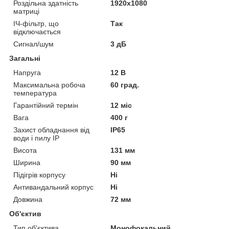
Роздільна здатність
1920x1080
матриці
ІЧ-фільтр, що
Так
відключається
Сигнал/шум
3 дБ
Загальні
Напруга
12 В
Максимальна робоча
60 град.
температура
Гарантійний термін
12 міс
Вага
400 г
Захист обладнання від
IP65
води і пилу IP
Висота
131 мм
Ширина
90 мм
Підігрів корпусу
Ні
Антивандальний корпус
Ні
Довжина
72 мм
Об'єктив
Тип об'єктива
Монофокальний