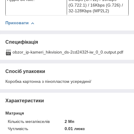
(G.722.1) / 16Kbps (G.726) /
32-128Kbps (MP2L2)
Приховати
Специфікація
obzor_ip-kameri_hikvision_ds-2cd2432f-iw_0_0.output.pdf
Спосіб упаковки
Коробка картонна з пінопластом усередині/
Характеристики
Матриця
Кількість мегапікселів
2 Мп
Чутливість
0.01 люкс