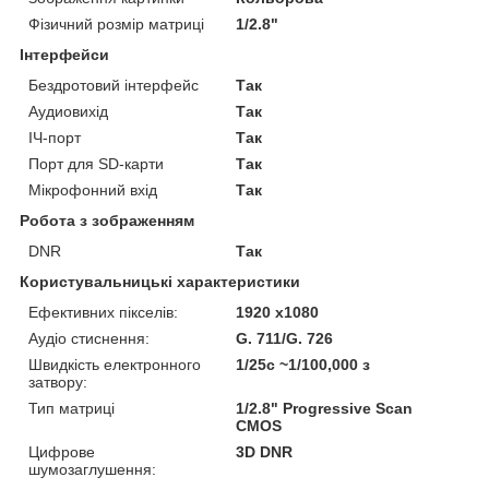
Фізичний розмір матриці
1/2.8"
Інтерфейси
Бездротовий інтерфейс
Так
Аудиовихід
Так
ІЧ-порт
Так
Порт для SD-карти
Так
Мікрофонний вхід
Так
Робота з зображенням
DNR
Так
Користувальницькі характеристики
Ефективних пікселів:
1920 х1080
Аудіо стиснення:
G. 711/G. 726
Швидкість електронного
1/25с ~1/100,000 з
затвору:
Тип матриці
1/2.8" Progressive Scan
CMOS
Цифрове
3D DNR
шумозаглушення: