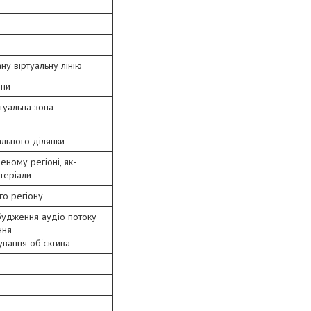
у віртуальну лінію
они
ртуальна зона
ального ділянки
еному регіоні, як-
теріали
го регіону
збудження аудіо потоку
ння
ування об'єктива