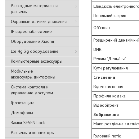
Расходные материалы и
Швидкість електронног
разъемы
Повільний закрив
Охранные датчики движения
Об'єктив
IP видеонаблюдение
Розширений динамічний
Оборудование Xiaomi
DNR
Lte 4g 3g оборудование
Режим "День/ніч"
Компьютерные аксессуары
Кути регулювання
Мобильные
аксессуары,диктофоны
Стиснення
Відеостиснення
Система контроля и
управление доступом
Профили кодака
Грозозащита
Відеобітрейт
Домофоны
Зображення
Замки SEVEN Lock
Макс. роздільна здатніс
Разъемы и коннекторы
Головний потік