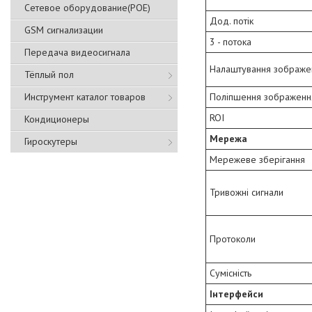
Сетевое оборудование(POE)
Дод. потік
GSM сигнализации
3 - потока
Передача видеосигнала
Налаштування зображе
Тёплый пол
Поліпшення зображенн
Инструмент каталог товаров
ROI
Кондиционеры
Мережа
Гироскутеры
Мережеве зберігання
Тривожні сигнали
Протоколи
Сумісність
Інтерфейси