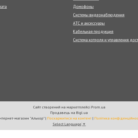
лата
Домофоны
Системы видеонаблюдения
АТС и аксессуары
Кабельная продукция
Система котроля и управления дос
Сайт створений на маркетплейсі
Prom.ua
Продавець на Bigl.ua
Интернет-магазин "Алькор" |
Поскаржитися на контент
|
Політика конфіденційнос
Select Language
▼