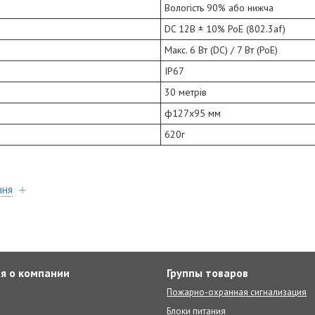
Вологість 90% або нижча
DC 12В ± 10% PoE (802.3af)
Макс. 6 Вт (DC) / 7 Вт (PoE)
IP67
30 метрів
ф127х95 мм
620г
ння
я о компании
Группы товаров
Пожарно-охранная сигнализация
Блоки питания