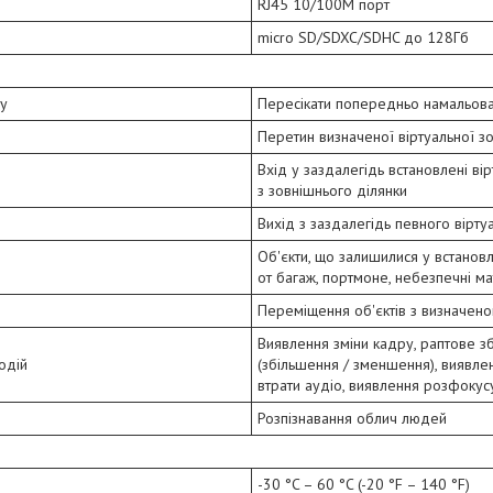
RJ45 10/100М порт
micro SD/SDXC/SDHC до 128Гб
ну
Пересікати попередньо намальован
Перетин визначеної віртуальної з
Вхід у заздалегідь встановлені ві
з зовнішнього ділянки
Вихід з заздалегідь певного вірту
Об'єкти, що залишилися у встановл
от багаж, портмоне, небезпечні ма
Переміщення об'єктів з визначено
Виявлення зміни кадру, раптове 
одій
(збільшення / зменшення), виявле
втрати аудіо, виявлення розфокус
Розпізнавання облич людей
-30 °C – 60 °C (-20 °F – 140 °F)