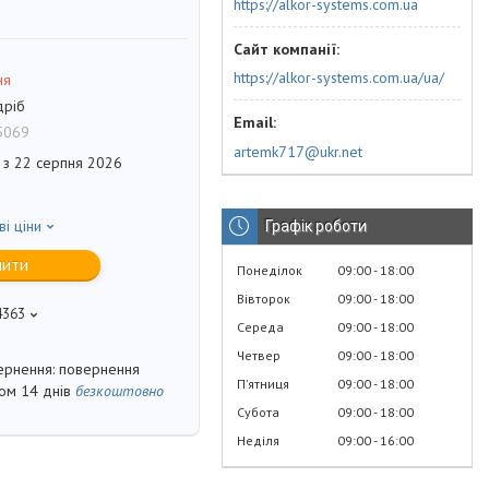
https://alkor-systems.com.ua
https://alkor-systems.com.ua/ua/
ня
дріб
5069
artemk717@ukr.net
 з 22 серпня 2026
ві ціни
Графік роботи
пити
Понеділок
09:00
18:00
Вівторок
09:00
18:00
4363
Середа
09:00
18:00
Четвер
09:00
18:00
повернення
Пʼятниця
09:00
18:00
гом 14 днів
безкоштовно
Субота
09:00
18:00
Неділя
09:00
16:00