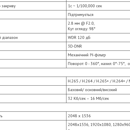
о закриву
1с ~ 1/100,000 сек
Підтримується
2.8 мм @ F2.0,
Кут огляду: 98°
 діапазон
WDR 120 дБ
3D-DNR
Механічний ІЧ-фільтр
Поворот: 0 - 360°, нахил: 0°-75°, 
H.265 / H.264 / H.265+ / H.264+ /
Базовий/ основний/високий
32 Кб/сек – 16 Мб/сек
ть
2048 x 1536
2048x1536, 1920х1080, 1280x960
с