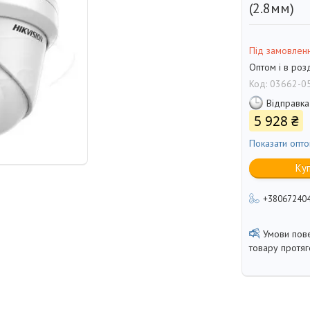
(2.8мм)
Під замовлен
Оптом і в роз
Код:
03662-0
Відправка
5 928 ₴
Показати опто
Ку
+38067240
товару протя