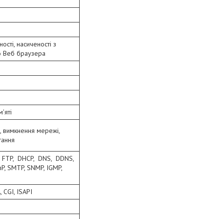
ості, насиченості з
о Веб браузера
'яті
, вимкнення мережі,
гання
, FTP, DHCP, DNS, DDNS,
P, SMTP, SNMP, IGMP,
 CGI, ISAPI