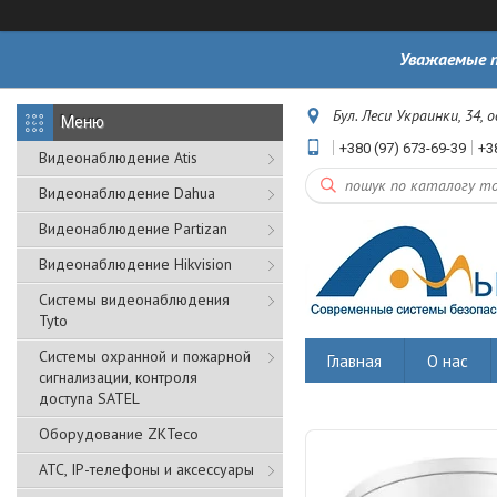
Уважаемые п
Бул. Леси Украинки, 34, 
+380 (97) 673-69-39
+3
Видеонаблюдение Atis
Видеонаблюдение Dahua
Видеонаблюдение Partizan
Видеонаблюдение Hikvision
Системы видеонаблюдения
Tyto
Cистемы охранной и пожарной
Главная
О нас
сигнализации, контроля
доступа SATEL
Оборудование ZKTeco
АТС, IP-телефоны и аксессуары