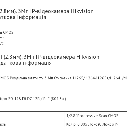
.8мм). 3Мп IP-відеокамера Hikvision
аткова інформація
can CMOS
 Мп
/с
(2.8мм). 3Мп IP-відеокамера Hikvision
одаткова інформація
 CMOS Роздільна здатність 3 Мп Стиснення: H.265/H.264/H.265+/H.264+/M
кро SD 128 Гб DC 12В / PoE (802.3at)
1/2.8" Progressive Scan CMOS
ість
Колір: 0.005 Люкс (0 Люкс з ІЧ