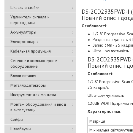
Шкафы и стойки
DS-2CD2335FWD-I (2
Повний опис і дод
Удлинители сигнала и
переходники
Особливості:
Аккумуляторы
1/2.8" Progressive S
Роздільна здатність 3
Электротовары
Запис: 3Мп - 25 кадрів
Ultra-Low чутливість
Кабельная продукция
DS-2CD2335FWD-I 
Сетевое и компьютерное
Повний опис і д
оборудование
Особливості:
Блоки питания
1/2.8" Progressive Scan
Металлодетекторы
25 кадрів/с
Инструмент для монтажа
Ultra-Low чутливість
120dB WDR Підтримка мі
Монтаж оборудования и ввод
в эксплуатаци
Характеристики:
Сейфы
Матриця
Шлагбаумы
Мінімальна світлочутлив