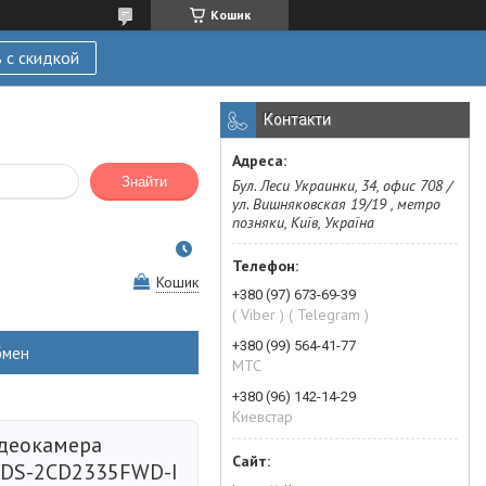
Кошик
 с скидкой
Контакти
Знайти
Бул. Леси Украинки, 34, офис 708 /
ул. Вишняковская 19/19 , метро
позняки, Київ, Україна
Кошик
+380 (97) 673-69-39
( Viber ) ( Telegram )
+380 (99) 564-41-77
бмен
МТС
+380 (96) 142-14-29
Киевстар
ідеокамера
n DS-2CD2335FWD-I