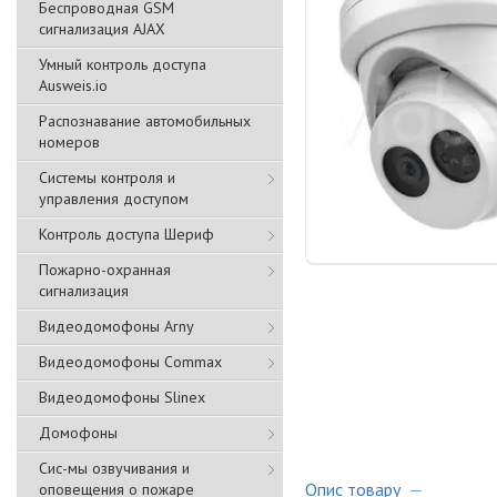
Беспроводная GSM
сигнализация АJAX
Умный контроль доступа
Ausweis.io
Распознавание автомобильных
номеров
Системы контроля и
управления доступом
Контроль доступа Шериф
Пожарно-охранная
сигнализация
Видеодомофоны Arny
Видеодомофоны Commax
Видеодомофоны Slinex
Домофоны
Сис-мы озвучивания и
Опис товару
оповещения о пожаре