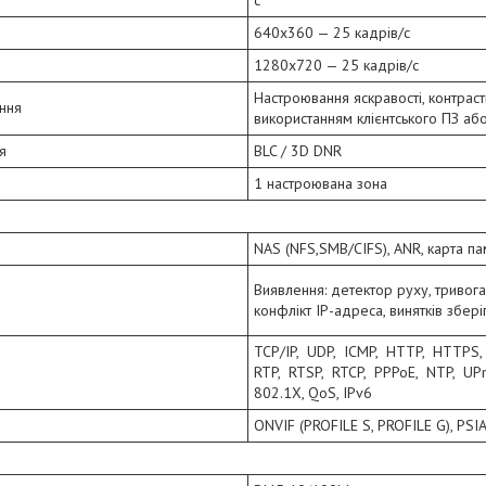
640x360 — 25 кадрів/с
1280x720 — 25 кадрів/с
Настроювання яскравості, контрастн
ння
використанням клієнтського ПЗ аб
я
BLC / 3D DNR
1 настроювана зона
NAS (NFS,SMB/CIFS), ANR, карта пам
Виявлення: детектор руху, тривога
конфлікт IP-адреса, винятків збері
TCP/IP, UDP, ICMP, HTTP, HTTPS
RTP, RTSP, RTCP, PPPoE, NTP, UPn
802.1X, QoS, IPv6
ONVIF (PROFILE S, PROFILE G), PSIA,