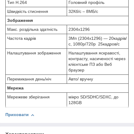
Тип H.264
Головний профіль
Швидкість стиснення
32Кб/с – 8МБ/с
Зображення
Макс. роздільна здатність
2304x1296
Частота кадрів
3Мп (2304х1296) — 20кадрів/
с, 1080р/720р 25кадров/с
Налаштування зображення
Налаштування яскравості,
контрасту, насиченості через
клієнтське ПЗ або Веб
браузер
Перемикання день/ніч
Авто/ вручну
Мережа
Мережеве зберігання
мікро SD/SDHC/SDXC, до
128GB
Приховати