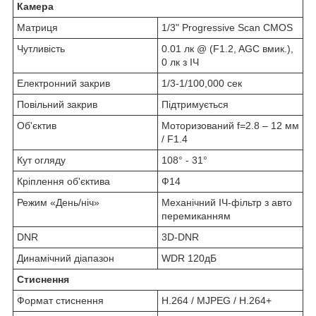
Камера
Матриця
1/3" Progressive Scan CMOS
Чутливість
0.01 лк @ (F1.2, AGC вмик.),
0 лк з ІЧ
Електронний закрив
1/3-1/100,000 сек
Повільний закрив
Підтримується
Об'єктив
Моторизований f=2.8 – 12 мм
/ F1.4
Кут огляду
108° - 31°
Кріплення об'єктива
Ф14
Режим «День/ніч»
Механічний ІЧ-фільтр з авто
перемиканням
DNR
3D-DNR
Динамічний діапазон
WDR 120дБ
Стиснення
Формат стиснення
Н.264 / MJPEG / H.264+