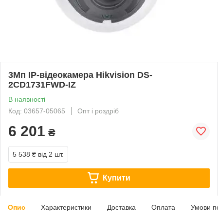
3Мп IP-відеокамера Hikvision DS-
2CD1731FWD-IZ
В наявності
Код: 03657-05065
Опт і роздріб
6 201
₴
5 538 ₴
від 2 шт.
Купити
Опис
Характеристики
Доставка
Оплата
Умови п