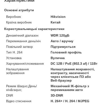
Характеристики
Основні атрибути
Виробник
Hikvision
Країна виробник
Китай
Користувальницькі характеристики
Динамічний діапазон
WDR 120дБ
Перемикання день/ніч
Авто / вручну
Повільний затвор
Підтримується
Тип H. 264
Головний профіль
Установка
Вулична
Харчування/споживання
DC 12В / PoE (802.3 af) / 11Вт
Налаштування
Налаштування яскравості,
зображення
контрасту, насиченості
через клієнтське ПЗ або
Веб-браузер
Режим &laquo;День/
Механічний ІК-фільтр з
ніч&raquo;
перемиканням авто
DNR
3D-DNR
Відео стиснення
H. 264+ / H. 264 / MJPEG