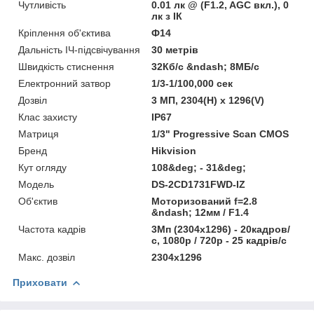
Чутливість
0.01 лк @ (F1.2, AGC вкл.), 0
лк з ІК
Кріплення об'єктива
Ф14
Дальність ІЧ-підсвічування
30 метрів
Швидкість стиснення
32Кб/с &ndash; 8МБ/с
Електронний затвор
1/3-1/100,000 сек
Дозвіл
3 МП, 2304(H) х 1296(V)
Клас захисту
IP67
Матриця
1/3" Progressive Scan CMOS
Бренд
Hikvision
Кут огляду
108&deg; - 31&deg;
Модель
DS-2CD1731FWD-IZ
Об'єктив
Моторизований f=2.8
&ndash; 12мм / F1.4
Частота кадрів
3Мп (2304х1296) - 20кадров/
с, 1080р / 720р - 25 кадрів/с
Макс. дозвіл
2304x1296
Приховати