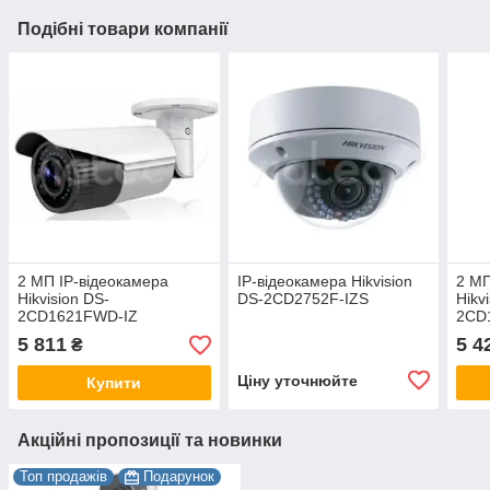
Подібні товари компанії
2 МП IP-відеокамера
IP-відеокамера Hikvision
2 МП
Hikvision DS-
DS-2CD2752F-IZS
Hikv
2CD1621FWD-IZ
2CD
5 811
5 4
₴
Ціну уточнюйте
Купити
Акційні пропозиції та новинки
Топ продажів
Подарунок