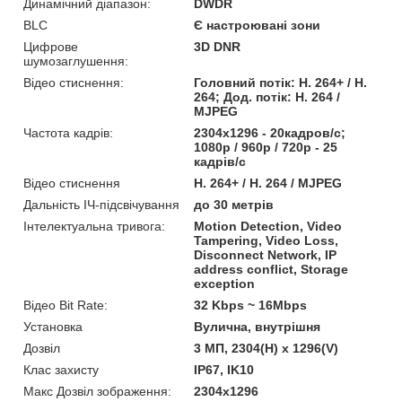
Динамічний діапазон:
DWDR
BLC
Є настроювані зони
Цифрове
3D DNR
шумозаглушення:
Відео стиснення:
Головний потік: H. 264+ / H.
264; Дод. потік: H. 264 /
MJPEG
Частота кадрів:
2304x1296 - 20кадров/с;
1080p / 960p / 720p - 25
кадрів/с
Відео стиснення
H. 264+ / H. 264 / MJPEG
Дальність ІЧ-підсвічування
до 30 метрів
Інтелектуальна тривога:
Motion Detection, Video
Tampering, Video Loss,
Disconnect Network, IP
address conflict, Storage
exception
Відео Bit Rate:
32 Kbps ~ 16Mbps
Установка
Вулична, внутрішня
Дозвіл
3 МП, 2304(H) x 1296(V)
Клас захисту
IP67, IK10
Макс Дозвіл зображення:
2304x1296