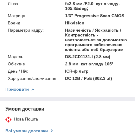
Лінза:
f=2.8 мм /F2.0, кут огляду:
105.8&deg;
Матриця
1/3" Progressive Scan CMOS
Бренд
Hikvision
Параметри кадру:
Насиченість / Яскравість /
Контрастність -
настроюється за допомогою
програмного забезпечення
клієнта або веб-браузером
Модель
DS-2CD1131-I (2.8 мм)
Об'єктив
2.8 мм, кут огляду 105°
День / Ніч:
ICR-фільтр
Харчування/споживання
DC 12В / PoE (802.3 af)
Приховати
Умови доставки
Нова Пошта
Всі умови доставки