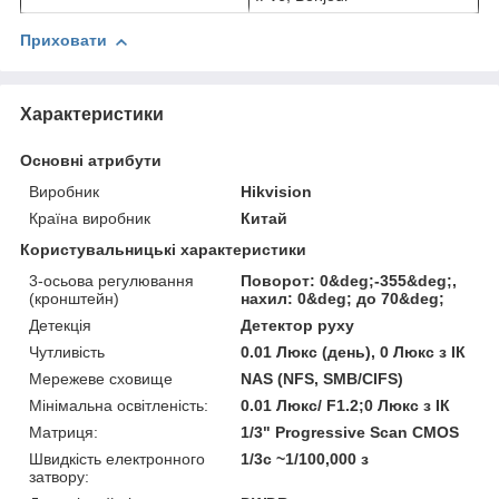
Приховати
Характеристики
Основні атрибути
Виробник
Hikvision
Країна виробник
Китай
Користувальницькі характеристики
3-осьова регулювання
Поворот: 0&deg;-355&deg;,
(кронштейн)
нахил: 0&deg; до 70&deg;
Детекція
Детектор руху
Чутливість
0.01 Люкс (день), 0 Люкс з ІК
Мережеве сховище
NAS (NFS, SMB/CIFS)
Мінімальна освітленість:
0.01 Люкс/ F1.2;0 Люкс з ІК
Матриця:
1/3" Progressive Scan CMOS
Швидкість електронного
1/3с ~1/100,000 з
затвору: