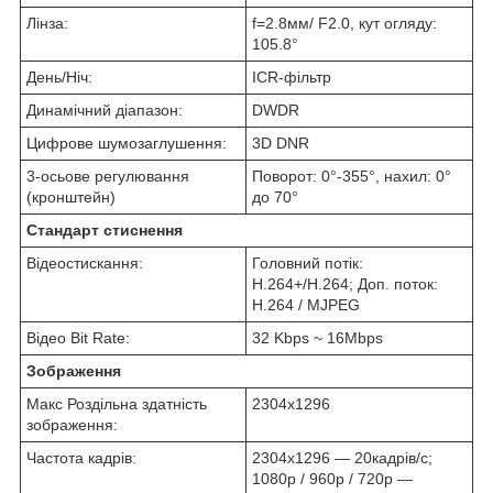
Лінза:
f=2.8мм/ F2.0, кут огляду:
105.8°
День/Ніч:
ICR-фільтр
Динамічний діапазон:
DWDR
Цифрове шумозаглушення:
3D DNR
3-осьове регулювання
Поворот: 0°-355°, нахил: 0°
(кронштейн)
до 70°
Стандарт стиснення
Відеостискання:
Головний потік:
H.264+/H.264; Доп. поток:
H.264 / MJPEG
Відео Bit Rate:
32 Kbps ~ 16Mbps
Зображення
Макс Роздільна здатність
2304x1296
зображення:
Частота кадрів:
2304x1296 — 20кадрів/с;
1080p / 960p / 720p —