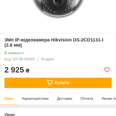
3Мп IP-відеокамера Hikvision DS-2CD1131-I
(2.8 мм)
В наявності
Код: 03738-05080
Роздріб
2 925
₴
Купити
Опис
Характеристики
Доставка
Оплата
Умови п
Опис