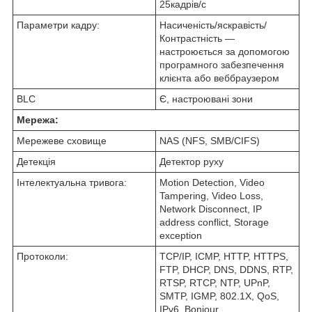
25кадрів/с
Параметри кадру:
Насиченість/яскравість/
Контрастність —
настроюється за допомогою
програмного забезпечення
клієнта або веббраузером
BLC
Є, настроювані зони
Мережа:
Мережеве сховище
NAS (NFS, SMB/CIFS)
Детекція
Детектор руху
Інтелектуальна тривога:
Motion Detection, Video
Tampering, Video Loss,
Network Disconnect, IP
address conflict, Storage
exception
Протоколи:
TCP/IP, ICMP, HTTP, HTTPS,
FTP, DHCP, DNS, DDNS, RTP,
RTSP, RTCP, NTP, UPnP,
SMTP, IGMP, 802.1X, QoS,
IPv6, Bonjour