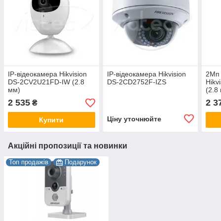
IP-відеокамера Hikvision
IP-відеокамера Hikvision
2Мп 
DS-2CV2U21FD-IW (2.8
DS-2CD2752F-IZS
Hikv
мм)
(2.8
2 535
2 3
₴
Ціну уточнюйте
Купити
Акційні пропозиції та новинки
Топ продажів
Подарунок