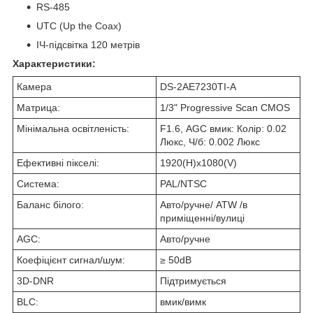
RS-485
UTC (Up the Coax)
ІЧ-підсвітка 120 метрів
Характеристики:
Камера
DS-2AE7230TI-A
Матрица:
1/3" Progressive Scan CMOS
Мінімальна освітленість:
F1.6, AGC вмик: Колір: 0.02
Люкс, Ч/б: 0.002 Люкс
Ефективні пікселі:
1920(H)x1080(V)
Система:
PAL/NTSC
Баланс білого:
Авто/ручне/ ATW /в
приміщенні/вулиці
AGC:
Авто/ручне
Коефіцієнт сигнал/шум:
≥ 50dB
3D-DNR
Підтримується
BLC:
вмик/вимк