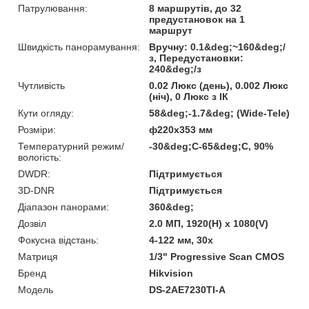
Патрулювання:
8 маршрутів, до 32
предустановок на 1
маршрут
Швидкість панорамування:
Вручну: 0.1&deg;~160&deg;/
з, Передустановки:
240&deg;/з
Чутливість
0.02 Люкс (день), 0.002 Люкс
(ніч), 0 Люкс з ІК
Кути огляду:
58&deg;-1.7&deg; (Wide-Tele)
Розміри:
ф220х353 мм
Температурний режим/
-30&deg;C-65&deg;C, 90%
вологість:
DWDR:
Підтримується
3D-DNR
Підтримується
Діапазон панорами:
360&deg;
Дозвіл
2.0 МП, 1920(H) x 1080(V)
Фокусна відстань:
4-122 мм, 30x
Матриця
1/3" Progressive Scan CMOS
Бренд
Hikvision
Модель
DS-2AE7230TI-A