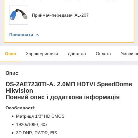
Приймач-передавач AL-207
Приховати
Опис
Характеристики
Доставка
Оплата
Умови п
Опис
DS-2AE7230TI-A. 2.0МП HDTVI SpeedDome
Hikvision
Повний опис і додаткова інформація
Особливості:
Матриця 1/3" HD CMOS
1920х1080, 30х
3D DNR, DWDR, EIS