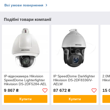
Всі умови повернення
Подібні товари компанії
IP-відеокамера Hikvision
IP SpeedDome Darkfighter
2.0
SpeedDome Lighterfighter
Hikvision DS-2DF8336IV-
Hikv
Hikvision DS-2DF5284-AEL
AELW
(PTZ 20x) 2 Мп
9 867
87 672
15 
₴
₴
Купити
Купити