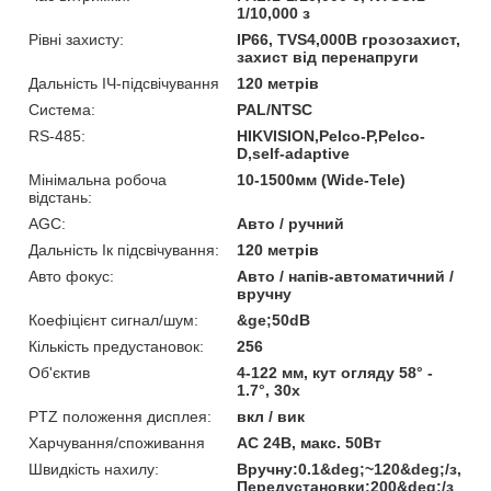
1/10,000 з
Рівні захисту:
IP66, TVS4,000В грозозахист,
захист від перенапруги
Дальність ІЧ-підсвічування
120 метрів
Система:
PAL/NTSC
RS-485:
HIKVISION,Pelco-P,Pelco-
D,self-adaptive
Мінімальна робоча
10-1500мм (Wide-Tele)
відстань:
AGC:
Авто / ручний
Дальність Ік підсвічування:
120 метрів
Авто фокус:
Авто / напів-автоматичний /
вручну
Коефіцієнт сигнал/шум:
&ge;50dB
Кількість предустановок:
256
Об'єктив
4-122 мм, кут огляду 58° -
1.7°, 30x
PTZ положення дисплея:
вкл / вик
Харчування/споживання
AC 24В, макс. 50Вт
Швидкість нахилу:
Вручну:0.1&deg;~120&deg;/з,
Передустановки:200&deg;/з