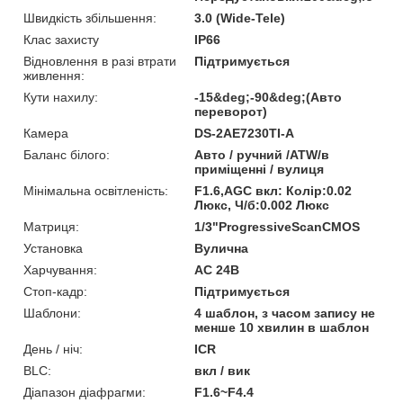
Швидкість збільшення:
3.0 (Wide-Tele)
Клас захисту
IP66
Відновлення в разі втрати
Підтримується
живлення:
Кути нахилу:
-15&deg;-90&deg;(Авто
переворот)
Камера
DS-2AE7230TI-A
Баланс білого:
Авто / ручний /ATW/в
приміщенні / вулиця
Мінімальна освітленість:
F1.6,AGC вкл: Колір:0.02
Люкс, Ч/б:0.002 Люкс
Матриця:
1/3"ProgressiveScanCMOS
Установка
Вулична
Харчування:
AC 24В
Стоп-кадр:
Підтримується
Шаблони:
4 шаблон, з часом запису не
менше 10 хвилин в шаблон
День / ніч:
ICR
BLC:
вкл / вик
Діапазон діафрагми:
F1.6~F4.4