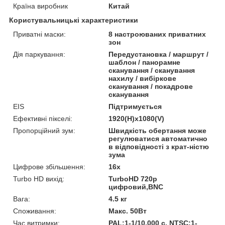
Країна виробник
Китай
Користувальницькі характеристики
Приватні маски:
8 настроюваних приватних
зон
Дія паркування:
Передустановка / маршрут /
шаблон / панорамне
сканування / сканування
нахилу / вибіркове
сканування / покадрове
сканування
EIS
Підтримується
Ефективні пікселі:
1920(H)x1080(V)
Пропорційний зум:
Швидкість обертання може
регулюватися автоматично
в відповідності з крат-ністю
зума
Цифрове збільшення:
16x
Turbo HD вихід:
TurboHD 720p
цифровий,BNC
Вага:
4.5 кг
Споживання:
Макс. 50Вт
Час витримки:
PAL:1-1/10,000 с, NTSC:1-