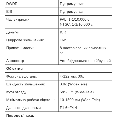
DWDR:
Підтримується
EIS
Підтримується
Час витримки:
PAL: 1-1/10,000 с
NTSC: 1-1/10,000 с
День/ніч:
ICR
Цифрове збільшення:
16x
Приватні маски:
8 настроюваних приватних
зон
Автоцентр:
Авто/підлогаматичний/ручний
Об'єктив
Фокусна відстань:
4-122 мм, 30x
Швидкість збільшення:
3.0с (Wide-Tele)
Кути огляду:
58°-1.7° (Wide-Tele)
Мінімальна робоча відстань:
10-1500 мм (Wide-Tele)
Діапазон діафрагми:
F1.6~F4.4
Поворот/ нахил