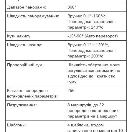
Діапазон панорами:
360°
Швидкість панорамування:
Вручну: 0.1°~160°/с,
Попередньо встановлені
параметри: 240°/с
Кути нахилу:
-15°-90° (Авто переворот)
Швидкість нахилу:
Вручну: 0.1° ~ 120°/с,
Попередньо встановлені
параметри: 200°/с
Пропорційний зум:
Швидкість обертання може
регулюватися автоматично
відповідно до кратністю
зуму
Кількість попередньо
256
встановлених параметрів:
Патрулювання:
8 маршрутів, до 32
попередньо встановлених
параметрів на 1 маршрут
Шаблоны:
4 шаблони, згодом
записування не менш ніж 10