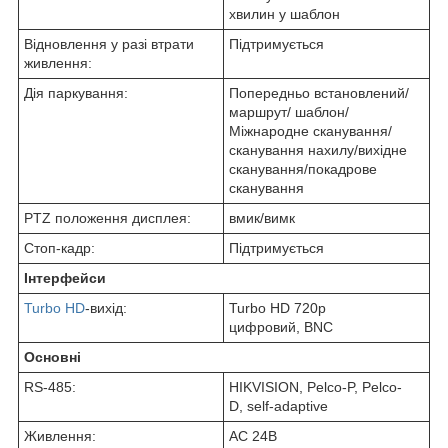
хвилин у шаблон
Відновлення у разі втрати
Підтримується
живлення:
Дія паркування:
Попередньо встановлений/
маршрут/ шаблон/
Міжнародне сканування/
сканування нахилу/вихідне
сканування/покадрове
сканування
PTZ положення дисплея:
вмик/вимк
Стоп-кадр:
Підтримується
Інтерфейси
Turbo HD
-вихід:
Turbo HD 720p
цифровий, BNC
Основні
RS-485:
HIKVISION, Pelco-P, Pelco-
D, self-adaptive
Живлення:
AC 24В