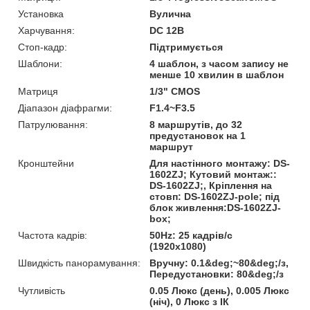
Установка
Вулична
Харчування:
DC 12В
Стоп-кадр:
Підтримується
Шаблони:
4 шаблон, з часом запису не
менше 10 хвилин в шаблон
Матриця
1/3" CMOS
Діапазон діафрагми:
F1.4~F3.5
Патрулювання:
8 маршрутів, до 32
предустановок на 1
маршрут
Кронштейни
Для настінного монтажу: DS-
1602ZJ; Кутовий монтаж::
DS-1602ZJ;, Кріплення на
стовп: DS-1602ZJ-pole; під
блок живлення:DS-1602ZJ-
box;
Частота кадрів:
50Hz: 25 кадрів/с
(1920х1080)
Швидкість панорамування:
Вручну: 0.1&deg;~80&deg;/з,
Передустановки: 80&deg;/з
Чутливість
0.05 Люкс (день), 0.005 Люкс
(ніч), 0 Люкс з ІК