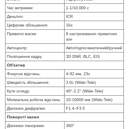
Час витримки:
1-1/10,000 с
День/ніч:
ICR
Цифрове збільшення:
16x
Приватні маски:
8 настроюваних приватних
зон
Автоцентр:
Авто/підлогаматичний/ручний
Поліпшення кадру
3D DNR, BLC, EIS
Об'єктив
Фокусна відстань:
4-92 мм, 23x
Швидкість збільшення:
3.0с (Wide-Tele)
Кути огляду:
49°-2.2° (Wide-Tele)
Мінімальна робоча відстань:
10-10000 мм (Wide-Tele)
Діапазон діафрагми:
F1.4~F3.5
Поворот/ нахил
Діапазон панорами:
360°