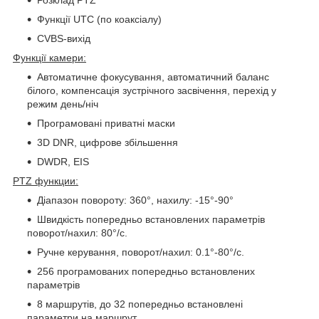
Розклад PTZ
Функції UTC (по коаксіалу)
CVBS-вихід
Функції камери:
Автоматичне фокусування, автоматичний баланс
білого, компенсація зустрічного засвічення, перехід у
режим день/ніч
Програмовані приватні маски
3D DNR, цифрове збільшення
DWDR, EIS
PTZ функции:
Діапазон повороту: 360°, нахилу: -15°-90°
Швидкість попередньо встановлених параметрів
поворот/нахил: 80°/с.
Ручне керування, поворот/нахил: 0.1°-80°/с.
256 програмованих попередньо встановлених
параметрів
8 маршрутів, до 32 попередньо встановлені
параметри на маршрут