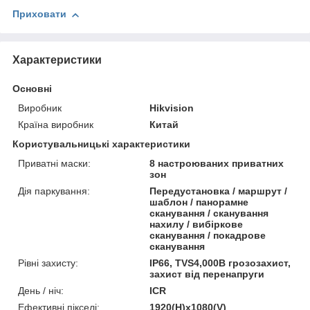
Приховати
Характеристики
Основні
Виробник
Hikvision
Країна виробник
Китай
Користувальницькі характеристики
Приватні маски:
8 настроюваних приватних
зон
Дія паркування:
Передустановка / маршрут /
шаблон / панорамне
сканування / сканування
нахилу / вибіркове
сканування / покадрове
сканування
Рівні захисту:
IP66, TVS4,000В грозозахист,
захист від перенапруги
День / ніч:
ICR
Ефективні пікселі:
1920(H)x1080(V)