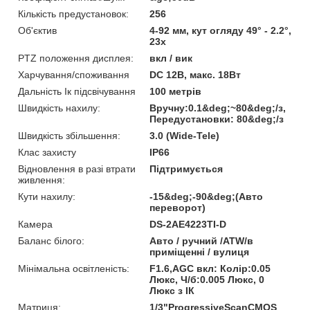
Кількість предустановок:
256
Об'єктив
4-92 мм, кут огляду 49° - 2.2°,
23x
PTZ положення дисплея:
вкл / вик
Харчування/споживання
DC 12В, макс. 18Вт
Дальність Ік підсвічування
100 метрів
Швидкість нахилу:
Вручну:0.1&deg;~80&deg;/з,
Передустановки: 80&deg;/з
Швидкість збільшення:
3.0 (Wide-Tele)
Клас захисту
IP66
Відновлення в разі втрати
Підтримується
живлення:
Кути нахилу:
-15&deg;-90&deg;(Авто
переворот)
Камера
DS-2AE4223TI-D
Баланс білого:
Авто / ручний /ATW/в
приміщенні / вулиця
Мінімальна освітленість:
F1.6,AGC вкл: Колір:0.05
Люкс, Ч/б:0.005 Люкс, 0
Люкс з ІК
Матриця:
1/3"ProgressiveScanCMOS