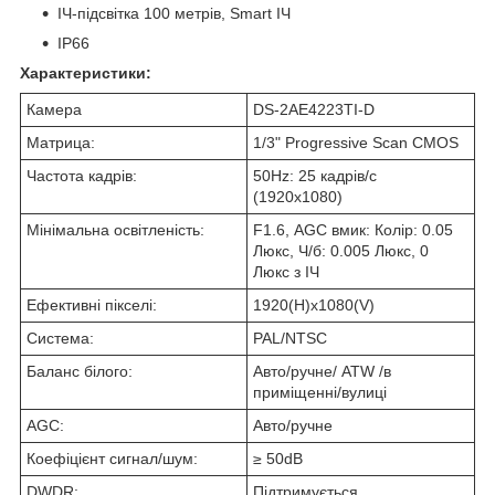
ІЧ-підсвітка 100 метрів, Smart ІЧ
IP66
Характеристики:
Камера
DS-2AE4223TI-D
Матрица:
1/3" Progressive Scan CMOS
Частота кадрів:
50Hz: 25 кадрів/с
(1920х1080)
Мінімальна освітленість:
F1.6, AGC вмик: Колір: 0.05
Люкс, Ч/б: 0.005 Люкс, 0
Люкс з ІЧ
Ефективні пікселі:
1920(H)x1080(V)
Система:
PAL/NTSC
Баланс білого:
Авто/ручне/ ATW /в
приміщенні/вулиці
AGC:
Авто/ручне
Коефіцієнт сигнал/шум:
≥ 50dB
DWDR:
Підтримується