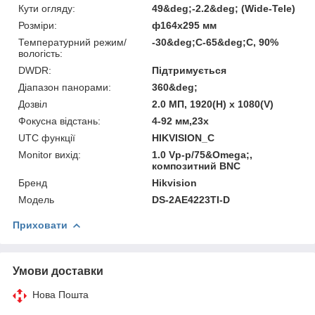
Кути огляду:
49&deg;-2.2&deg; (Wide-Tele)
Розміри:
ф164х295 мм
Температурний режим/
-30&deg;C-65&deg;C, 90%
вологість:
DWDR:
Підтримується
Діапазон панорами:
360&deg;
Дозвіл
2.0 МП, 1920(H) х 1080(V)
Фокусна відстань:
4-92 мм,23x
UTC функції
HIKVISION_C
Monitor вихід:
1.0 Vp-p/75&Omega;,
композитний BNC
Бренд
Hikvision
Модель
DS-2AE4223TI-D
Приховати
Умови доставки
Нова Пошта