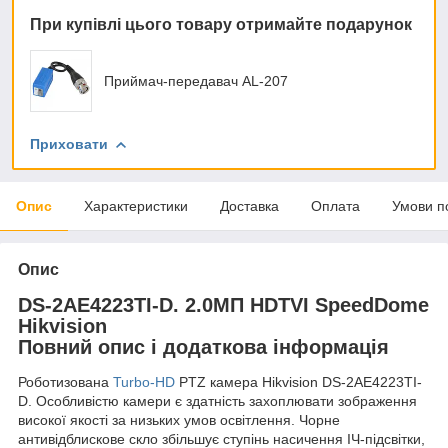
При купівлі цього товару отримайте подарунок
Приймач-передавач AL-207
Приховати
Опис
Характеристики
Доставка
Оплата
Умови п
Опис
DS-2AE4223TI-D. 2.0МП HDTVI SpeedDome
Hikvision
Повний опис і додаткова інформація
Роботизована
Turbo-HD
PTZ камера Hikvision DS-2AE4223TI-
D. Особливістю камери є здатність захоплювати зображення
високої якості за низьких умов освітлення. Чорне
антивідблискове скло збільшує ступінь насичення ІЧ-підсвітки,