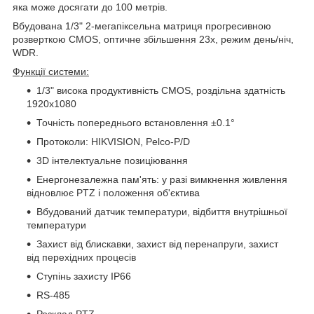
яка може досягати до 100 метрів.
Вбудована 1/3" 2-мегапіксельна матриця прогресивною
розверткою CMOS, оптичне збільшення 23х, режим день/ніч,
WDR.
Функції системи:
1/3" висока продуктивність CMOS, роздільна здатність
1920x1080
Точність попереднього встановлення ±0.1°
Протоколи: HIKVISION, Pelco-P/D
3D інтелектуальне позиціювання
Енергонезалежна пам'ять: у разі вимкнення живлення
відновлює PTZ і положення об'єктива
Вбудований датчик температури, відбиття внутрішньої
температури
Захист від блискавки, захист від перенапруги, захист
від перехідних процесів
Ступінь захисту IP66
RS-485