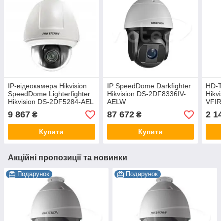
IP-відеокамера Hikvision
IP SpeedDome Darkfighter
HD-T
SpeedDome Lighterfighter
Hikvision DS-2DF8336IV-
Hikv
Hikvision DS-2DF5284-AEL
AELW
VFIR
(PTZ 20x) 2 Мп
сис
9 867
87 672
2 1
₴
₴
віде
Купити
Купити
Акційні пропозиції та новинки
Подарунок
Подарунок