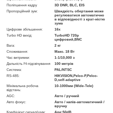
Поліпшення кадру
3D DNR, BLC, EIS
Пропорційний зум:
Швидкість обертання може
регулюватися автоматично
в відповідності з крат-ністю
зума
Цифрове збільшення:
16x
Turbo HD вихід:
TurboHD 720p
цифровий,BNC
Вага:
2 кг
Споживання:
Макс. 18 Вт
Час витримки:
1-1/10,000 з
Дальність ІЧ-підсвічування
100 метрів
Система:
PAL/NTSC
RS-485:
HIKVISION,Pelco-P,Pelco-
D,self-adaptive
Мінімальна робоча
10-1000мм (Wide-Tele)
відстань:
AGC:
Авто / ручний
Авто фокус:
Авто / напів-автоматичний /
вручну
Коефіцієнт сигнал/шум:
&ge;50dB