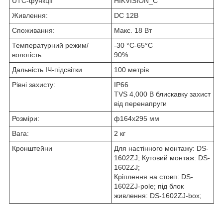
UTC-функції
HIKVISION_C
Живлення:
DC 12В
Споживання:
Макс. 18 Вт
Температурний режим/
-30 °C-65°C
вологість:
90%
Дальність ІЧ-підсвітки
100 метрів
Рівні захисту:
IP66
TVS 4,000 В блискавку захист
від перенапруги
Розміри:
ф164х295 мм
Вага:
2 кг
Кронштейни
Для настінного монтажу: DS-
1602ZJ; Кутовий монтаж: DS-
1602ZJ;
Кріплення на стовп: DS-
1602ZJ-pole; під блок
живлення: DS-1602ZJ-box;