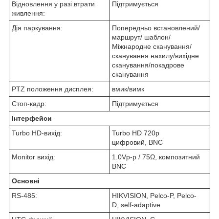
Відновлення у разі втрати
Підтримується
живлення:
Дія паркування:
Попередньо встановлений/
маршрут/ шаблон/
Міжнародне сканування/
сканування нахилу/вихідне
сканування/покадрове
сканування
PTZ положення дисплея:
вмик/вимк
Стоп-кадр:
Підтримується
Інтерфейси
Turbo HD-вихід:
Turbo HD 720p
цифровий, BNC
Monitor вихід:
1.0Vp-p / 75Ω, композитний
BNC
Основні
RS-485:
HIKVISION, Pelco-P, Pelco-
D, self-adaptive