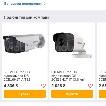
Всі умови повернення
Подібні товари компанії
5.0 МП Turbo HD
5.0 Мп Turbo HD
5.0 
відеокамера DS-
відеокамера DS-
віде
2CE16H1T-AIT3Z
2CE16H1T-IT (3.6 мм)
2CE5
4 836
2 028
2 6
₴
₴
Купити
Купити