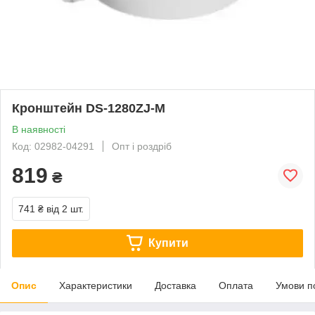
Кронштейн DS-1280ZJ-M
В наявності
Код: 02982-04291
Опт і роздріб
819
₴
741 ₴
від 2 шт.
Купити
Опис
Характеристики
Доставка
Оплата
Умови п