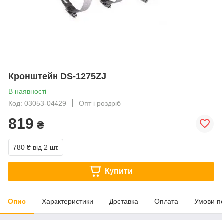
Кронштейн DS-1275ZJ
В наявності
Код: 03053-04429
Опт і роздріб
819
₴
780 ₴
від 2 шт.
Купити
Опис
Характеристики
Доставка
Оплата
Умови п