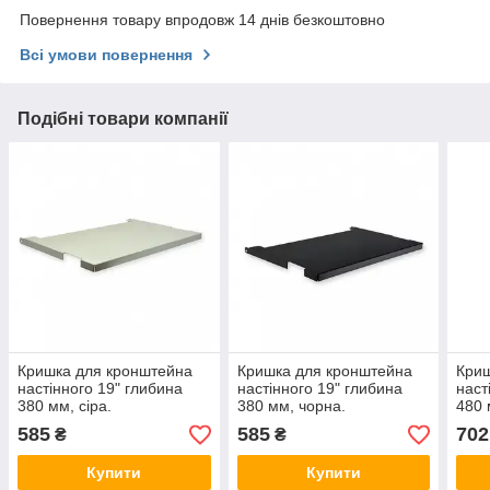
Повернення товару впродовж 14 днів безкоштовно
Всі умови повернення
Подібні товари компанії
Кришка для кронштейна
Кришка для кронштейна
Криш
настінного 19" глибина
настінного 19" глибина
наст
380 мм, сіра.
380 мм, чорна.
480 
585
585
702
₴
₴
Купити
Купити