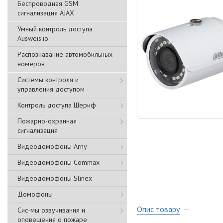
Беспроводная GSM
сигнализация АJAX
Умный контроль доступа
Ausweis.io
Распознавание автомобильных
номеров
Системы контроля и
управления доступом
Контроль доступа Шериф
Пожарно-охранная
сигнализация
Видеодомофоны Arny
Видеодомофоны Commax
Видеодомофоны Slinex
Домофоны
Опис товару
Сис-мы озвучивания и
оповещения о пожаре