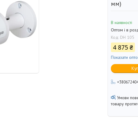
мм)
В наявності
Оптом і в роз
Код:
DH 105
4 875 ₴
Показати опто
Ку
+38067240
товару протя