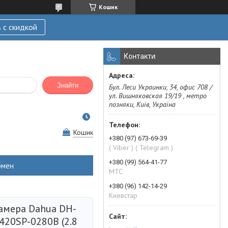
Кошик
 с скидкой
Контакти
Знайти
Бул. Леси Украинки, 34, офис 708 /
ул. Вишняковская 19/19 , метро
позняки, Київ, Україна
Кошик
+380 (97) 673-69-39
( Viber ) ( Telegram )
+380 (99) 564-41-77
бмен
МТС
+380 (96) 142-14-29
Киевстар
камера Dahua DH-
420SP-0280B (2.8