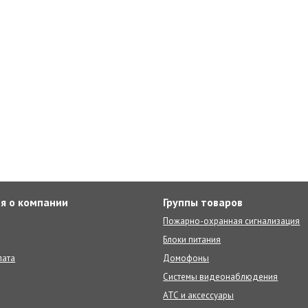
я о компании
Группы товаров
Пожарно-охранная сигнализация
Блоки питания
лата
Домофоны
Системы видеонаблюдения
АТС и аксессуары