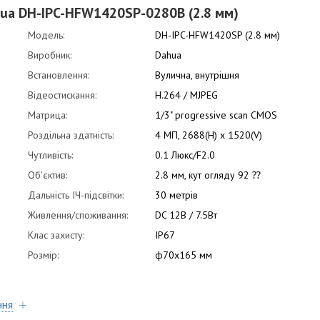
hua DH-IPC-HFW1420SP-0280B (2.8 мм)
Модель:
DH-IPC-HFW1420SP (2.8 мм)
Виробник:
Dahua
Встановлення:
Вулична, внутрішня
Відеостискання:
H.264 / MJPEG
Матрица:
1/3" progressive scan CMOS
Роздільна здатність:
4 МП, 2688(H) х 1520(V)
Чутливість:
0.1 Люкс/F2.0
Об'єктив:
2.8 мм, кут огляду 92 ⁇
Дальність ІЧ-підсвітки:
30 метрів
Живлення/споживання:
DC 12В / 7.5Вт
Клас захисту:
IP67
Розмір:
ф70x165 мм
ння