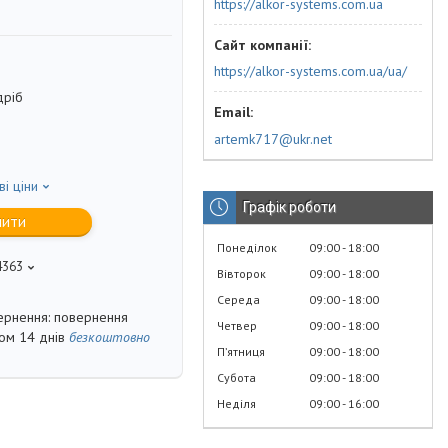
https://alkor-systems.com.ua
https://alkor-systems.com.ua/ua/
дріб
artemk717@ukr.net
ві ціни
Графік роботи
пити
Понеділок
09:00
18:00
4363
Вівторок
09:00
18:00
Середа
09:00
18:00
повернення
Четвер
09:00
18:00
гом 14 днів
безкоштовно
Пʼятниця
09:00
18:00
Субота
09:00
18:00
Неділя
09:00
16:00