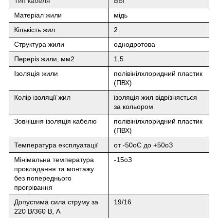
Тип кабеля
ВВГ
Матеріал жили
мідь
Кількість жил
2
Структура жили
однодротова
Переріз жили, мм
2
1,5
Ізоляція жили
полівінілхлоридний пластик
(ПВХ)
Колір ізоляції жил
ізоляція жил відрізняється
за кольором
Зовнішня ізоляція кабелю
полівінілхлоридний пластик
(ПВХ)
Температура експлуатації
от -50
о
С до +50
о
З
Мінімальна температура
-15
о
З
прокладання та монтажу
без попереднього
прогрівання
Допустима сила струму за
19/16
220 В/360 В, А