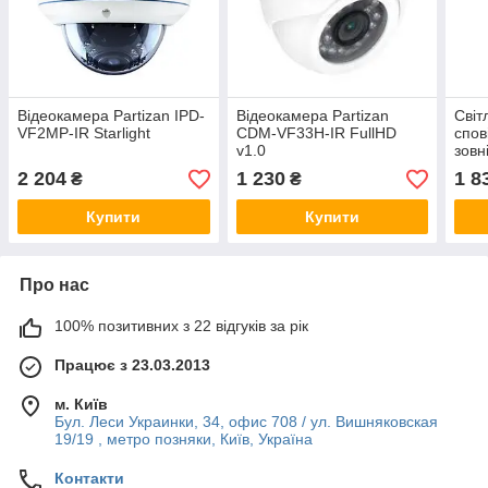
Відеокамера Partizan IPD-
Відеокамера Partizan
Світ
VF2MP-IR Starlight
CDM-VF33H-IR FullHD
спов
v1.0
зовн
SP-5
2 204
1 230
1 8
₴
₴
Купити
Купити
Про нас
100% позитивних з 22 відгуків за рік
Працює з 23.03.2013
м. Київ
Бул. Леси Украинки, 34, офис 708 / ул. Вишняковская
19/19 , метро позняки, Київ, Україна
Контакти