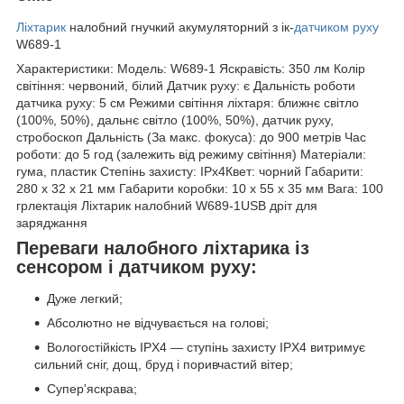
Ліхтарик
налобний гнучкий акумуляторний з ік-
датчиком руху
W689-1
Характеристики: Модель: W689-1 Яскравість: 350 лм Колір
світіння: червоний, білий Датчик руху: є Дальність роботи
датчика руху: 5 см Режими світіння ліхтаря: ближнє світло
(100%, 50%), дальнє світло (100%, 50%), датчик руху,
стробоскоп Дальність (За макс. фокуса): до 900 метрів Час
роботи: до 5 год (залежить від режиму світіння) Матеріали:
гума, пластик Степінь захисту: IPx4Квет: чорний Габарити:
280 х 32 х 21 мм Габарити коробки: 10 х 55 х 35 мм Вага: 100
грлектація Ліхтарик налобний W689-1USB дріт для
заряджання
Переваги налобного ліхтарика із
сенсором і датчиком руху:
Дуже легкий;
Абсолютно не відчувається на голові;
Вологостійкість IPX4 — ступінь захисту IPX4 витримує
сильний сніг, дощ, бруд і поривчастий вітер;
Супер'яскрава;