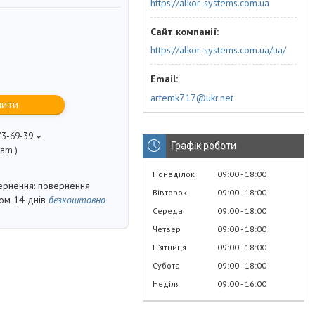
https://alkor-systems.com.ua
https://alkor-systems.com.ua/ua/
artemk717@ukr.net
пити
73-69-39
Графік роботи
ram )
Понеділок
09:00
18:00
повернення
Вівторок
09:00
18:00
гом 14 днів
безкоштовно
Середа
09:00
18:00
Четвер
09:00
18:00
Пʼятниця
09:00
18:00
Субота
09:00
18:00
Неділя
09:00
16:00