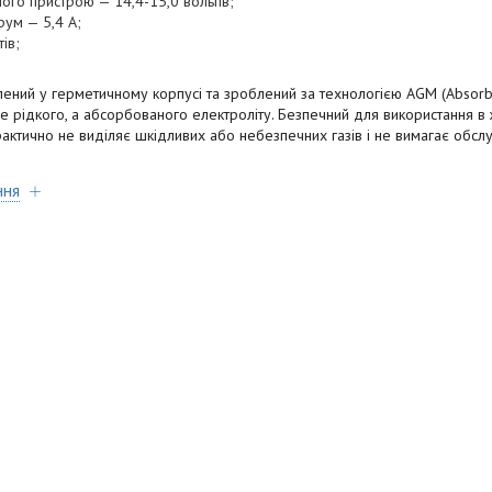
ного пристрою — 14,4-15,0 вольтів;
рум — 5,4 А;
ів;
ний у герметичному корпусі та зроблений за технологією AGM (Absorben
 рідкого, а абсорбованого електроліту. Безпечний для використання в
актично не виділяє шкідливих або небезпечних газів і не вимагає обс
ння