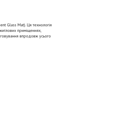
t Glass Mat). Ця технологія
 житлових приміщеннях,
луговування впродовж усього