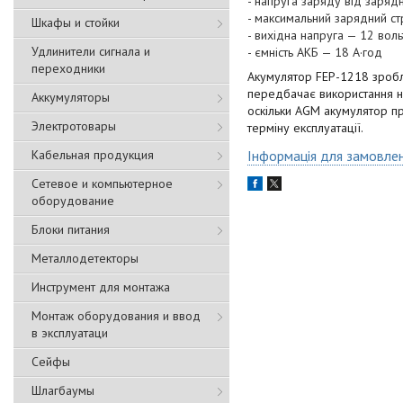
- напруга заряду від заряд
- максимальний зарядний ст
Шкафы и стойки
- вихідна напруга — 12 вольт
Удлинители сигнала и
- ємність АКБ — 18 А·год
переходники
Акумулятор FEP-1218 зробле
передбачає використання не
Аккумуляторы
оскільки AGM акумулятор пр
Электротовары
терміну експлуатації.
Кабельная продукция
Інформація для замовле
Сетевое и компьютерное
оборудование
Блоки питания
Металлодетекторы
Инструмент для монтажа
Монтаж оборудования и ввод
в эксплуатаци
Сейфы
Шлагбаумы