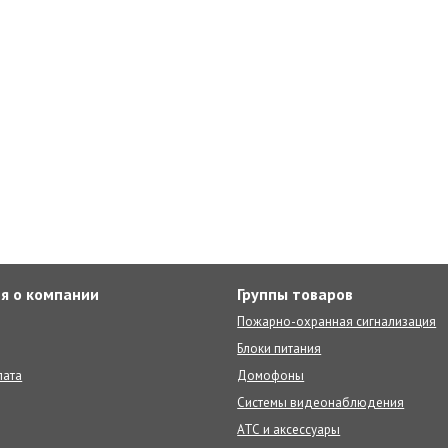
я о компании
Группы товаров
Пожарно-охранная сигнализация
Блоки питания
лата
Домофоны
Системы видеонаблюдения
АТС и аксессуары