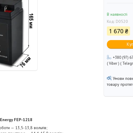
В наявності
Код:
D0520
1 670 ₴
Ку
+380 (97) 6
( Viber ) ( Teleg
товару протя
 Energy FEP-1218
оботи — 13,5-13,8 вольтів;