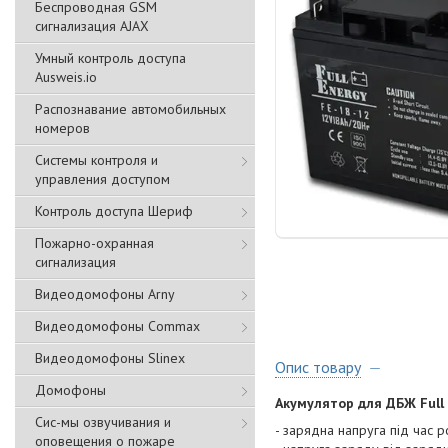
Беспроводная GSM
сигнализация АJAX
Умный контроль доступа
Ausweis.io
Распознавание автомобильных
номеров
Системы контроля и
управления доступом
Контроль доступа Шериф
Пожарно-охранная
сигнализация
Видеодомофоны Arny
Видеодомофоны Commax
Видеодомофоны Slinex
Опис товару
Домофоны
Акумулятор для ДБЖ Full
Сис-мы озвучивания и
- зарядна напруга під час р
оповещения о пожаре