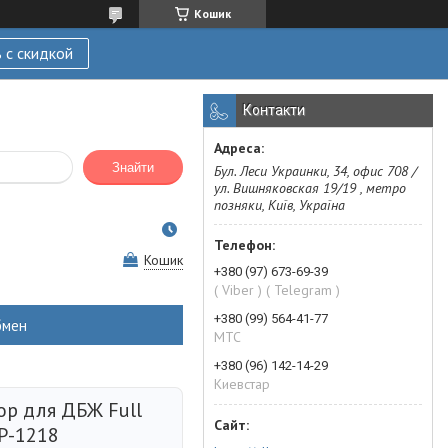
Кошик
 с скидкой
Контакти
Знайти
Бул. Леси Украинки, 34, офис 708 /
ул. Вишняковская 19/19 , метро
позняки, Київ, Україна
Кошик
+380 (97) 673-69-39
( Viber ) ( Telegram )
+380 (99) 564-41-77
бмен
МТС
+380 (96) 142-14-29
Киевстар
ор для ДБЖ Full
EP-1218